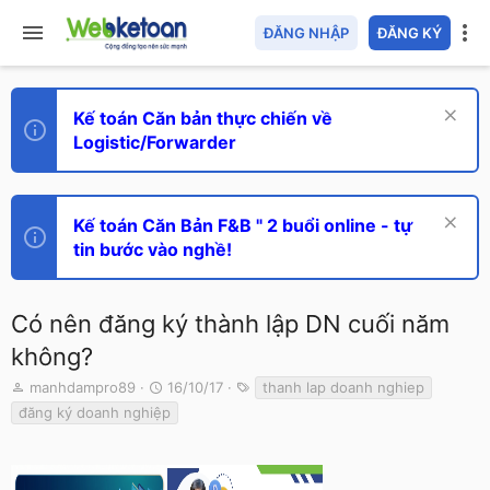
ĐĂNG NHẬP
ĐĂNG KÝ
Kế toán Căn bản thực chiến về
Logistic/Forwarder
Kế toán Căn Bản F&B " 2 buổi online - tự
tin bước vào nghề!
Có nên đăng ký thành lập DN cuối năm
không?
T
N
T
manhdampro89
16/10/17
thanh lap doanh nghiep
h
g
ừ
đăng ký doanh nghiệp
r
à
k
e
y
h
a
g
ó
d
ử
a