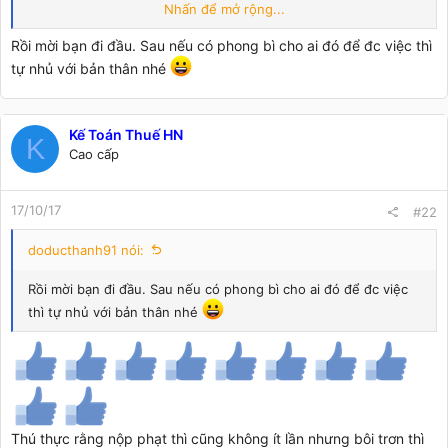
Nếu bạn sẵn sàng đưa phong bì để giải quyết nhanh ( cơ quan
Nhấn để mở rộng...
thuế ko cung cấp dịch vụ này) nghĩa là bạn đã tạo sự xáo trộn
trong xã hội, bỏ đi phép lịch sự tối thiểu như xếp hàng.
Rồi mời bạn đi đầu. Sau nếu có phong bì cho ai đó để đc việc thì
Mỗi hành động đều mong muốn đạt được mục đích, tuy nhiên
tự nhủ với bản thân nhé
hãy cũng nhau đừng vì mục đích cá nhân mà bỏ đi văn hóa, sự
minh bạch của xã hội. Hiện tại các nhóm về luật an toàn giao
thông đang phát triển rất mạnh, đã hạn chế được một số
trường hợp nhũng nhiễu của CSGT, sao kế toán chúng ta
Kế Toán Thuế HN
K
không thực hiện như thế nhỉ, hay là tiền mất đi là tiền của ông
Cao cấp
chủ, tiền của khách hàng nên mặc kệ????
17/10/17
#22
doducthanh91 nói:
Rồi mời bạn đi đầu. Sau nếu có phong bì cho ai đó để đc việc
thì tự nhủ với bản thân nhé
Thú thực rằng nộp phạt thì cũng không ít lần nhưng bôi trơn thì