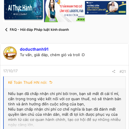
s
i
t
a
r
t
e
FAQ - Hỏi đáp Pháp luật kinh doanh
r
doducthanh91
Tư vấn, giải đáp, chém gió và troll :D
17/10/17
#21
Kế Toán Thuế HN nói:
Nếu bạn đã chấp nhận chi phí bôi trơn, bạn sẽ mất đi cái tỉ mỉ,
cẩn trọng trong việc kết nối với cơ quan thuế, nó sẽ thành bản
tính và ảnh hưởng đến cuộc sống của bạn,
Nếu bạn chấp nhận chi phí cơ chế nghĩa là bạn đã đánh mất
quyền làm chủ của nhân dân, mất đi lợi ích được phục vụ của
mình từ các cơ quan hành chính, tạo cơ hội để sự nhũng nhiễu
ngày càng lớn,