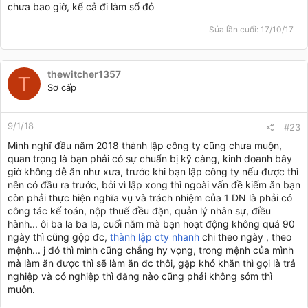
chưa bao giờ, kể cả đi làm sổ đỏ
Sửa lần cuối:
17/10/17
thewitcher1357
T
Sơ cấp
9/1/18
#23
Mình nghĩ đầu năm 2018 thành lập công ty cũng chưa muộn,
quan trọng là bạn phải có sự chuẩn bị kỹ càng, kinh doanh bây
giờ không dễ ăn như xưa, trước khi bạn lập công ty nếu được thì
nên có đầu ra trước, bởi vì lập xong thì ngoài vấn đề kiếm ăn bạn
còn phải thực hiện nghĩa vụ và trách nhiệm của 1 DN là phải có
công tác kế toán, nộp thuế đều đặn, quản lý nhân sự, điều
hành... ôi ba la ba la, cuối năm mà bạn hoạt động không quá 90
ngày thì cũng gộp đc,
thành lập cty nhanh
chi theo ngày , theo
mệnh... j đó thì mình cũng chẳng hy vọng, trong mệnh của mình
mà làm ăn được thì sẽ làm ăn đc thôi, gặp khó khăn thì gọi là trả
nghiệp và có nghiệp thì đăng nào cũng phải không sớm thì
muôn.