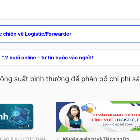
c chiến về Logistic/Forwarder
" 2 buổi online - tự tin bước vào nghề!
 công suất bình thường để phân bổ chi phí s
THẢO LUẬN NÂNG CAO & KHU VỰC DÀNH RIÊNG
Kế toán quản trị và Tài chính DN