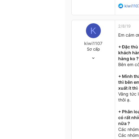
R
kiwi110
e
a
c
2/8/19
t
K
i
Em cám ơn 
o
kiwi1107
n
+ Đặc thù
Sơ cấp
s
khách hàn
30/7/19
:
hàng ko ?
3
Bên em có
0
1
+ Mình th
thì bên e
36
xuất ít th
Vâng tức l
thôi ạ.
+ Phân lo
có rất nh
nữa ?
Các nhóm n
Các nhóm 