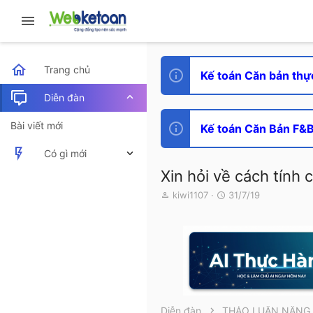
Trang chủ
Kế toán Căn bản thự
Diễn đàn
Bài viết mới
Kế toán Căn Bản F&B 
Có gì mới
Xin hỏi về cách tính
Bài viết mới
T
N
kiwi1107
31/7/19
h
g
Hoạt động mới nhất
r
à
e
y
a
g
d
ử
s
i
t
a
r
Diễn đàn