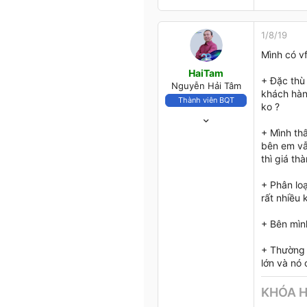
1/8/19
Mình có vf
HaiTam
+ Đặc thù
Nguyễn Hải Tâm
khách hàn
Thành viên BQT
ko ?
7/11/02
2,183
+ Mình thấ
597
bên em vẫ
thì giá th
113
TP.HCM
+ Phân lo
www.webketoan.vn
rất nhiều
+ Bên mìn
+ Thường 
lớn và nó 
KHÓA 