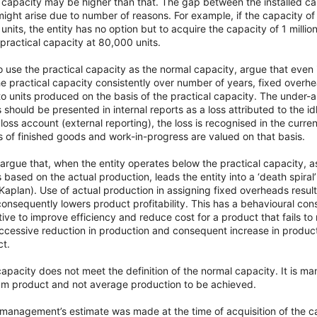
 capacity may be higher than that. The gap between the installed ca
ight arise due to number of reasons. For example, if the capacity of
n units, the entity has no option but to acquire the capacity of 1 million
practical capacity at 80,000 units.
use the practical capacity as the normal capacity, argue that even if
e practical capacity consistently over number of years, fixed overh
o units produced on the basis of the practical capacity. The under-a
should be presented in internal reports as a loss attributed to the id
 loss account (external reporting), the loss is recognised in the curr
s of finished goods and work-in-progress are valued on that basis.
argue that, when the entity operates below the practical capacity, a
based on the actual production, leads the entity into a ‘death spiral
Kaplan). Use of actual production in assigning fixed overheads result
consequently lowers product profitability. This has a behavioural c
tive to improve efficiency and reduce cost for a product that fails to 
ccessive reduction in production and consequent increase in product co
ct.
capacity does not meet the definition of the normal capacity. It is 
m product and not average production to be achieved.
management’s estimate was made at the time of acquisition of the c