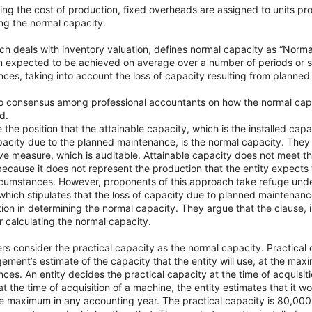
ting the cost of production, fixed overheads are assigned to units p
ng the normal capacity.
ch deals with inventory valuation, defines normal capacity as “Norma
n expected to be achieved on average over a number of periods or 
ces, taking into account the loss of capacity resulting from planne
no consensus among professional accountants on how the normal cap
d.
the position that the attainable capacity, which is the installed capa
pacity due to the planned maintenance, is the normal capacity. They
ve measure, which is auditable. Attainable capacity does not meet th
ecause it does not represent the production that the entity expects
cumstances. However, proponents of this approach take refuge under
 which stipulates that the loss of capacity due to planned maintenan
ion in determining the normal capacity. They argue that the clause, i
r calculating the normal capacity.
s consider the practical capacity as the normal capacity. Practical
ment’s estimate of the capacity that the entity will use, at the ma
ces. An entity decides the practical capacity at the time of acquisiti
t the time of acquisition of a machine, the entity estimates that it
he maximum in any accounting year. The practical capacity is 80,00