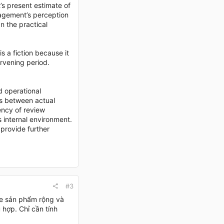
s present estimate of
agement’s perception
an the practical
s a fiction because it
ervening period.
d operational
ns between actual
ency of review
 internal environment.
 provide further
#3
ge sản phẩm rộng và
 hợp. Chỉ cần tính