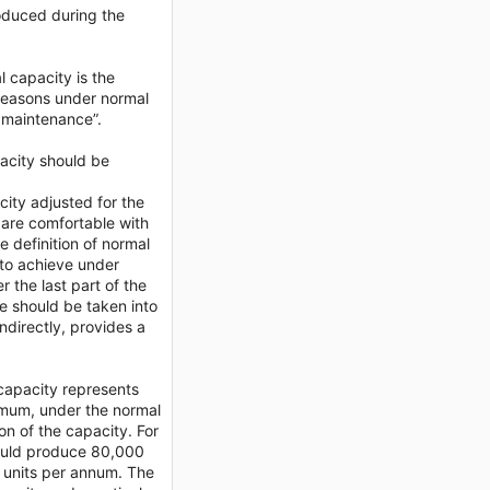
roduced during the
l capacity is the
seasons under normal
d maintenance”.
acity should be
city adjusted for the
 are comfortable with
e definition of normal
 to achieve under
 the last part of the
ce should be taken into
ndirectly, provides a
 capacity represents
ximum, under the normal
on of the capacity. For
 would produce 80,000
0 units per annum. The