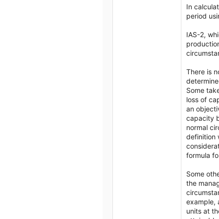
1,511
In calcula
period usi
113
Hà Nội - Thái Nguyên
IAS-2, whi
productio
circumstan
There is 
determine
Some take 
loss of ca
an objecti
capacity b
normal cir
definition
considerat
formula fo
Some other
the manage
circumstan
example, a
units at t