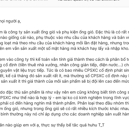
ọi người ạ,
 là công ty sản xuất ống gió và phụ kiện ống gió. Đặc thù là có rất
 nào giống cái nào, phụ thuộc vào nhu cầu của khách hàng và bản vẽ
g loạt mà theo nhu cầu của khách hàng mỗi lần đặt hàng, nhưng tro
bên em vẫn sản xuất một số mặt hàng mà khách hay lấy và nhập kho
em vào công ty thì kế toán vẫn tính giá thành theo cách là phân bổ t
g cố định (tiền thuê nhà xưởng, nhân công gián tiếp, điện nước...) 
 nguyên vật liệu trực tiếp. Tức là có bao nhiêu CPSXC cố định phát sin
t, kể cả tháng đó sản xuất rất ít, mà thường số CPSXC cố định này l
sản xuất ít thì giá thành của mỗi sản phẩm sẽ bị đội lên cao đến mức
 do đặc thù sản phẩm là như vậy nên em cũng không biết tính công 
SXC như thế nào là hợp lý - em lại ko có kinh nghiệm trong lĩnh vực
 phải có đến hàng nghìn mã thành phẩm. Phân loại theo đầu nhóm t
óm ống gió, nhưng trong ống gió sẽ có rất nhiều kích thước khác nha
 bình thường này nó chỉ áp dụng cho các doanh nghiệp sản xuất hàng 
ân nào giúp em với ạ, thực sự thấy bế tắc quá huhu T_T