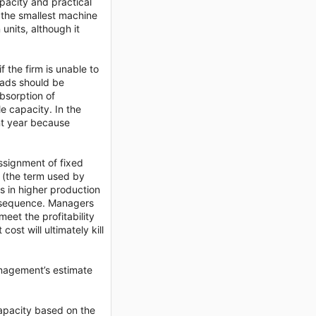
pacity and practical
 the smallest machine
 units, although it
 the firm is unable to
eads should be
bsorption of
le capacity. In the
ent year because
ssignment of fixed
’ (the term used by
s in higher production
onsequence. Managers
meet the profitability
st will ultimately kill
management’s estimate
apacity based on the