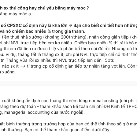
h sx thủ công hay chủ yếu bằng máy móc ?
bằng máy móc ạ
số CPSXC cố định này là khá lớn => Bạn cho biết chi tiết hơn nhữn
 và nó chiếm bao nhiêu % trong giá thành.
à tiền thuê nhà xưởng (khoảng 200tr/tháng), nhân công gián tiếp (k
 phí NVL trực tiếp bên em ko nhiều. Chiếm bao nhiêu % thì rất khó nó
 thì em đã tính ra được tỉ lệ và phân bổ theo cái đó rồi. Nhưng có th
u. Ví dụ, tháng tết là tháng sx ít, chi phí NVL trực tiếp chỉ có 45tr th
0tr. Tháng vừa rồi sx nhiều thì NVL trực tiếp lên đến 150tr.
nào sx ít --> tỉ trọng cp cố định gián tiếp tự nhiên tăng vọt lên. Còn
ảm xuống
n xuất không ổn định các tháng thì nên dùng normal costing (chi phí
háng theo dự toán - tham khảo sách kế toán chi phí ĐH Kinh tế TPH
g, managerial accounting của nước ngoài).
uất bình thường trong trường hợp của bạn có thể tính theo số giờ má
bình thường. Bạn có thể tham khảo quan điểm dưới đây: