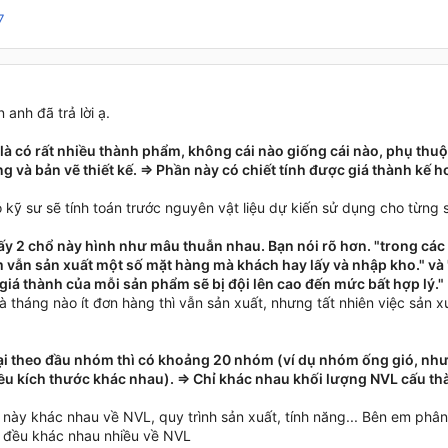
7
anh đã trả lời ạ.
 là có rất nhiều thành phẩm, không cái nào giống cái nào, phụ thu
g và bản vẽ thiết kế. => Phần này có chiết tính được giá thành kế
 kỹ sư sẽ tính toán trước nguyên vật liệu dự kiến sử dụng cho từng
ấy 2 chổ này hình như mâu thuẫn nhau. Bạn nói rõ hơn. "trong các
m vẫn sản xuất một số mặt hàng mà khách hay lấy và nhập kho." và
ì giá thành của mỗi sản phẩm sẽ bị đội lên cao đến mức bất hợp lý."
à tháng nào ít đơn hàng thì vẫn sản xuất, nhưng tất nhiên việc sản xuấ
ại theo đầu nhóm thì có khoảng 20 nhóm (ví dụ nhóm ống gió, như
iều kích thước khác nhau). => Chỉ khác nhau khối lượng NVL cấu th
ày khác nhau về NVL, quy trình sản xuất, tính năng... Bên em phân 
đều khác nhau nhiều về NVL