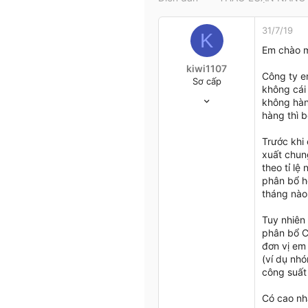
t
e
31/7/19
r
K
Em chào m
kiwi1107
Công ty em
Sơ cấp
không cái
30/7/19
không hàn
3
hàng thì 
0
1
Trước khi 
xuất chun
36
theo tỉ lệ
phân bổ hế
tháng nào 
Tuy nhiên
phân bổ CP
đơn vị em
(ví dụ nh
công suất
Có cao nh