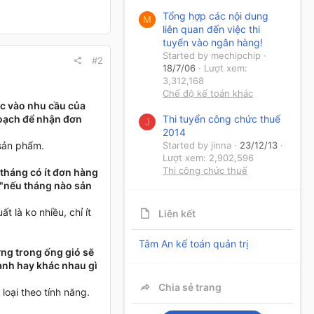
Tổng hợp các nội dung
M
liên quan đến việc thi
tuyển vào ngân hàng!
Started by mechipchip
#2
18/7/06
Lượt xem:
3,312,168
Chế độ kế toán khác
ộc vào nhu cầu của
Thi tuyển công chức thuế
 hoạch để nhận đơn
J
2014
Started by jinna
23/12/13
 sản phẩm.
Lượt xem: 2,902,596
Thi công chức thuế
 tháng có ít đơn hàng
 "nếu tháng nào sản
t là ko nhiều, chỉ ít
Liên kết
Tâm An kế toán quản trị
ng trong ống gió sẽ
ành hay khác nhau gì
Chia sẻ trang
loại theo tính năng.