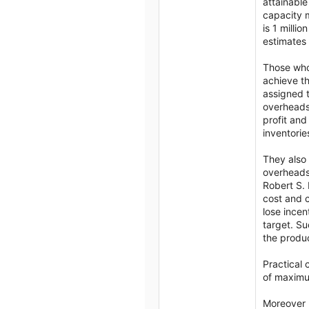
attainable
capacity m
is 1 millio
estimates 
Those who 
achieve th
assigned t
overheads 
profit and
inventorie
They also 
overheads 
Robert S. 
cost and 
lose incen
target. Su
the produ
Practical 
of maximu
Moreover 