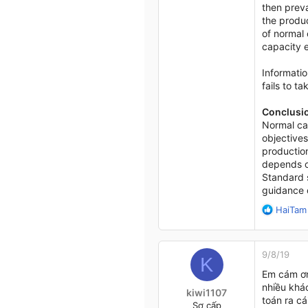
then prev
the produ
of normal 
capacity e
Informatio
fails to t
Conclusi
Normal cap
objectives
production
depends on
Standard s
guidance o
R
HaiTam
e
a
c
9/8/19
t
K
i
Em cám ơn
o
nhiều khác
kiwi1107
n
toán ra cá
Sơ cấp