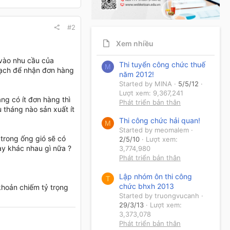
#2
Xem nhiều
 vào nhu cầu của
Thi tuyển công chức thuế
M
hoạch để nhận đơn hàng
năm 2012!
Started by MINA
5/5/12
Lượt xem: 9,367,241
ng có ít đơn hàng thì
Phát triển bản thân
 tháng nào sản xuất ít
Thi công chức hải quan!
M
Started by meomalem
trong ống gió sẽ có
2/5/10
Lượt xem:
ay khác nhau gì nữa ?
3,774,980
Phát triển bản thân
Lập nhóm ôn thi công
T
chức bhxh 2013
khoản chiếm tỷ trọng
Started by truongvucanh
29/3/13
Lượt xem:
3,373,078
Phát triển bản thân