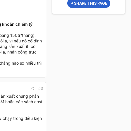
SHARE THIS PAGE
g khoản chiếm tỷ
hoảng 150tr/tháng).
i ạ, vì nếu nó cố định
áng sản xuất ít, có
ôi ạ, nhân công trực
 tháng nào sx nhiều thì
#3
 sản xuất chung phân
CM hoặc các sách cost
y chạy trong điều kiện