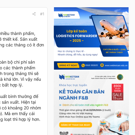
#1
 nhiều thành phẩm,
 thiết kế. Sản xuất
ng các tháng có ít đơn
.
oàn bộ chi phí sản
cho các thành phẩm
h trong tháng thì sẽ
à khá lớn. Vì vậy nếu
 bất hợp lý.
suất bình thường để
 sản xuất. Hiện tại
hì có khoảng 20 nhóm
u). Mà em thấy cái
loạt thì hợp lý hơn.