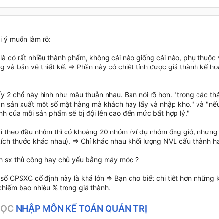
i ý muốn làm rõ:
 là có rất nhiều thành phẩm, không cái nào giống cái nào, phụ thuộc
g và bản vẽ thiết kế. => Phần này có chiết tính được giá thành kế 
y 2 chổ này hình như mâu thuẫn nhau. Bạn nói rõ hơn. "trong các thá
n sản xuất một số mặt hàng mà khách hay lấy và nhập kho." và "nếu
ành của mỗi sản phẩm sẽ bị đội lên cao đến mức bất hợp lý."
ại theo đầu nhóm thì có khoảng 20 nhóm (ví dụ nhóm ống gió, nhưng 
 kích thước khác nhau). => Chỉ khác nhau khối lượng NVL cấu thành h
h sx thủ công hay chủ yếu bằng máy móc ?
số CPSXC cố định này là khá lớn => Bạn cho biết chi tiết hơn những 
chiếm bao nhiêu % trong giá thành.
HỌC
NHẬP MÔN KẾ TOÁN QUẢN TRỊ