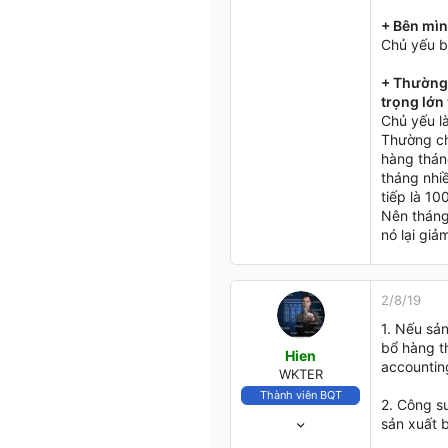
+ Bên mìn
Chủ yếu 
+ Thường 
trọng lớn
Chủ yếu l
Thường chi
hàng tháng
tháng nhiề
tiếp là 10
Nên tháng 
nó lại gi
2/8/19
1. Nếu sả
bổ hàng t
Hien
accountin
WKTER
Thành viên BQT
2. Công s
18/2/05
sản xuất 
4,303