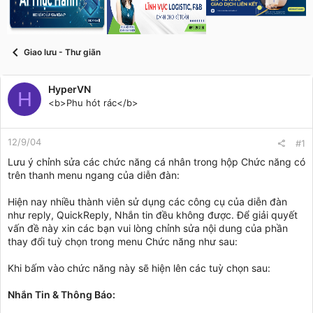
s
i
t
a
r
Giao lưu - Thư giãn
t
e
r
HyperVN
H
<b>Phu hót rác</b>
12/9/04
#1
Lưu ý chỉnh sửa các chức năng cá nhân trong hộp Chức năng có
trên thanh menu ngang của diễn đàn:
Hiện nay nhiều thành viên sử dụng các công cụ của diễn đàn
như reply, QuickReply, Nhắn tin đều không được. Để giải quyết
vấn đề này xin các bạn vui lòng chỉnh sửa nội dung của phần
thay đổi tuỳ chọn trong menu Chức năng như sau:
Khi bấm vào chức năng này sẽ hiện lên các tuỳ chọn sau:
Nhắn Tin & Thông Báo: