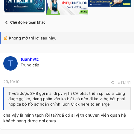
s
i
t
a
r
Chế độ kế toán khác
t
e
r
Không mở trả lời sau này.
tuanhvtc
T
Trung cấp
29/10/10
#11,141
T vừa được SHB gọi mai đi pv vị trí CV phát triển sp, có ai cũng
được gọi ko, đang phân vân ko biết có nên đi ko vì họ bắt phải
nộp cả bộ hồ sơ hoàn chỉnh luôn Click here to enlarge
chà vậy là mình tạch rồi ta??đã có ai vị trí chuyên viên quan hệ
khách hàng được gọi chưa