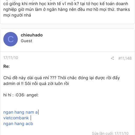
có giống khi mình học kinh tế vĩ mô k? tại tớ học kế toán doanh
nghiệp giờ mún làm ở ngân hàng nên đều mơ hồ mọi thứ. thanks
mọi người nhá
chieuhado
C
Guest
17/11/10
#11,148
Re:
Chủ đề này dài quá nhỉ ??? Thôi chắc đóng lại được rồi đấy
admin ơi !! Sôi nỗi quá zời luôn rồi
hi hi : :036: angel:
ngan hang nam a
|
vietcombank
|
ngan hang acb
Sửa lần cuối:
17/11/10