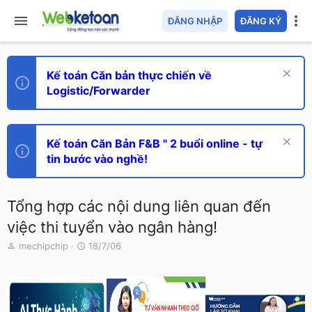
ĐĂNG NHẬP
ĐĂNG KÝ
Kế toán Căn bản thực chiến về
Logistic/Forwarder
Kế toán Căn Bản F&B " 2 buổi online - tự
tin bước vào nghề!
Tổng hợp các nội dung liên quan đến
việc thi tuyển vào ngân hàng!
T
N
mechipchip
18/7/06
h
g
r
à
e
y
a
g
d
ử