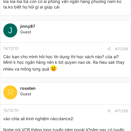
loa loa loa bà con có ai phỏng vấn ngân hàng phương nam ko
ta.ko biết họ hỏi gì ai giúp cái
jinny87
J
Guest
14/12/10
#11,158
Các bạn cho mình hỏi học tín dụng thì học sách nào? của ai?
Mình k học ngân hàng nên k bit quyen nao ok. Ra hieu sak thay
nhieu va mông lung quá
roseten
R
Guest
15/12/10
#11,159
vào chia sẻ kinh nghiệm nào:dance2:
Nghe nói VCB thăng long tuyển năm ngoái à?năm nay có tuyển