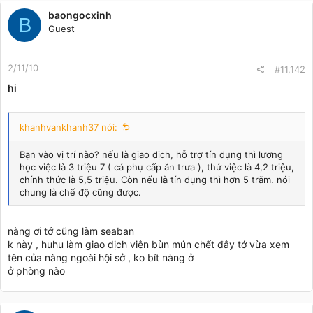
baongocxinh
B
Guest
2/11/10
#11,142
hi
khanhvankhanh37 nói:
Bạn vào vị trí nào? nếu là giao dịch, hỗ trợ tín dụng thì lương
học việc là 3 triệu 7 ( cả phụ cấp ăn trưa ), thử việc là 4,2 triệu,
chính thức là 5,5 triệu. Còn nếu là tín dụng thì hơn 5 trăm. nói
chung là chế độ cũng được.
nàng ơi tớ cũng làm seaban
k này , huhu làm giao dịch viên bùn mún chết đây tớ vừa xem
tên của nàng ngoài hội sở , ko bít nàng ở
ở phòng nào