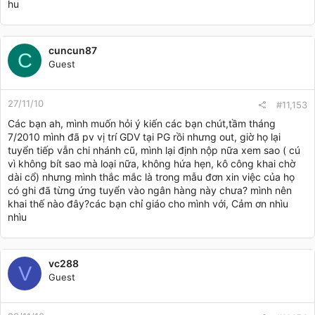
hu
cuncun87
C
Guest
27/11/10
#11,153
Các bạn ah, mình muốn hỏi ý kiến các bạn chút,tầm tháng
7/2010 mình đã pv vị trí GDV tại PG rồi nhưng out, giờ họ lại
tuyển tiếp vẫn chi nhánh cũ, mình lại định nộp nữa xem sao ( cú
vì không bít sao mà loại nữa, không hứa hẹn, kô công khai chờ
dài cổ) nhưng mình thắc mắc là trong mẫu đơn xin việc của họ
có ghi đã từng ứng tuyển vào ngân hàng này chưa? mình nên
khai thế nào đây?các bạn chỉ giáo cho mình với, Cảm ơn nhìu
nhìu
vc288
V
Guest