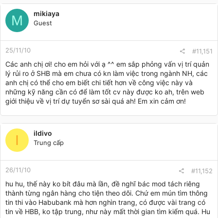
mikiaya
M
Guest
25/11/10
#11,151
Các anh chị ơi! cho em hỏi với ạ ^^ em sắp phỏng vấn vị trí quản
lý rủi ro ở SHB mà em chưa có kn làm việc trong ngành NH, các
anh chị có thể cho em biết chi tiết hơn về công việc này và
những kỹ năng cần có để làm tốt cv này được ko ah, trên web
giới thiệu về vị trí dự tuyển sơ sài quá ah! Em xin cảm ơn!
ildivo
I
Trung cấp
26/11/10
#11,152
hu hu, thế này ko bít đâu mà lần, đề nghĩ bác mod tách riêng
thành từng ngân hàng cho tiện theo dõi. Chứ em mún tìm thông
tin thi vào Habubank mà hơn nghìn trang, có được vài trang có
tin về HBB, ko tập trung, như này mất thời gian tìm kiểm quá. Hu