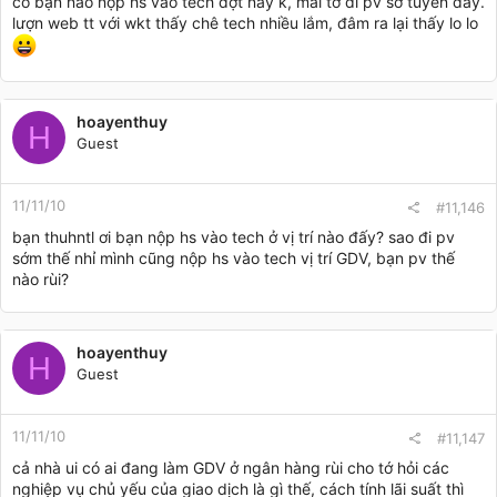
có bạn nào nộp hs vào tech đợt này k, mai tớ đi pv sơ tuyển đây.
lượn web tt với wkt thấy chê tech nhiều lắm, đâm ra lại thấy lo lo
hoayenthuy
H
Guest
11/11/10
#11,146
bạn thuhntl ơi bạn nộp hs vào tech ở vị trí nào đấy? sao đi pv
sớm thế nhỉ mình cũng nộp hs vào tech vị trí GDV, bạn pv thế
nào rùi?
hoayenthuy
H
Guest
11/11/10
#11,147
cả nhà ui có ai đang làm GDV ở ngân hàng rùi cho tớ hỏi các
nghiệp vụ chủ yếu của giao dịch là gì thế, cách tính lãi suất thì