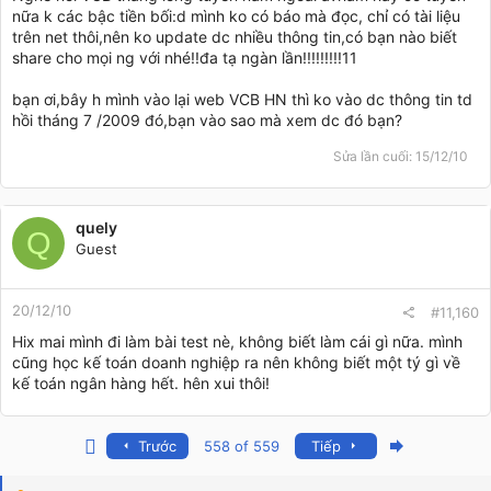
nữa k các bậc tiền bối:d mình ko có báo mà đọc, chỉ có tài liệu
trên net thôi,nên ko update dc nhiều thông tin,có bạn nào biết
share cho mọi ng với nhé!!đa tạ ngàn lần!!!!!!!!!11
bạn ơi,bây h mình vào lại web VCB HN thì ko vào dc thông tin td
hồi tháng 7 /2009 đó,bạn vào sao mà xem dc đó bạn?
Sửa lần cuối:
15/12/10
quely
Q
Guest
20/12/10
#11,160
Hix mai mình đi làm bài test nè, không biết làm cái gì nữa. mình
cũng học kế toán doanh nghiệp ra nên không biết một tý gì về
kế toán ngân hàng hết. hên xui thôi!
First
Last
Trước
558 of 559
Tiếp