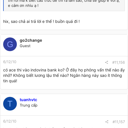
thi rồi mà k biết cấu trúc đề thi ra làm sao, chia sẻ giúp e với ạ,
e cảm ơn nhìu ạ !
hix, sao chả ai trả lời e thế ! buồn quá đi !
go2change
G
Guest
6/12/10
#11,156
có ace thi vào indovina bank ko? Ở đây họ phỏng vấn thế nào ấy
nhở? Không biết lương lậu thế nào? Ngân hàng này sao ít thông
tin quá!
tuanhvtc
T
Trung cấp
6/12/10
#11,157