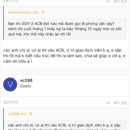
29/11/10
#11,154
lontonlonton nói:
Bạn thi GDV ở ACB đợt nào mà được gọi đi phỏng vấn vậy?
mình thi cuối tháng 1 thấy ng ta bảo 1tháng 15 ngày mới có kết
quả mà. Hix thế này chắc lại rớt rồi
các anh chị ơi, có ai thi vào ACB, vị trí giao dịch viên k ạ, e sắp
thi rồi mà k biết cấu trúc đề thi ra làm sao, chia sẻ giúp e với ạ, e
cảm ơn nhìu ạ !
vc288
V
Guest
30/11/10
#11,155
vc288 nói:
các anh chị ơi, có ai thi vào ACB, vị trí giao dịch viên k ạ, e sắp