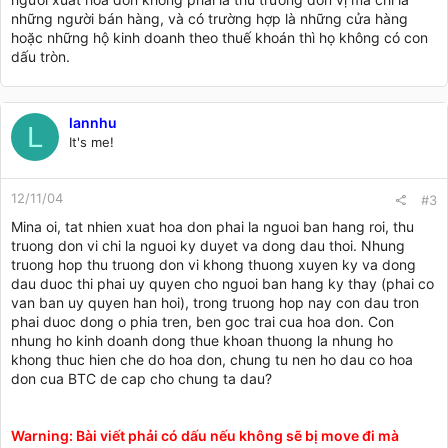
những người bán hàng, và có trường hợp là những cửa hàng
hoặc những hộ kinh doanh theo thuế khoán thì họ không có con
dấu tròn.
lannhu
L
It's me!
12/11/04
#3
Mina oi, tat nhien xuat hoa don phai la nguoi ban hang roi, thu
truong don vi chi la nguoi ky duyet va dong dau thoi. Nhung
truong hop thu truong don vi khong thuong xuyen ky va dong
dau duoc thi phai uy quyen cho nguoi ban hang ky thay (phai co
van ban uy quyen han hoi), trong truong hop nay con dau tron
phai duoc dong o phia tren, ben goc trai cua hoa don. Con
nhung ho kinh doanh dong thue khoan thuong la nhung ho
khong thuc hien che do hoa don, chung tu nen ho dau co hoa
don cua BTC de cap cho chung ta dau?
Warning: Bài viết phải có dấu nếu không sẽ bị move đi mà