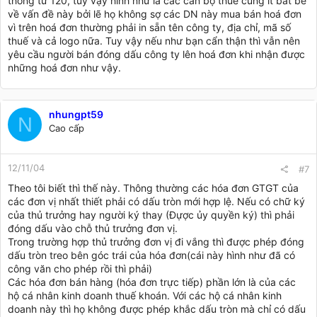
thông tư 120, tuy vậy hình như là các cán bộ thuế cũng ít bắt bẻ
về vấn đề này bởi lẽ họ không sợ các DN này mua bán hoá đơn
vì trên hoá đơn thường phải in sẵn tên công ty, địa chỉ, mã số
thuế và cả logo nữa. Tuy vậy nếu như bạn cẩn thận thì vẫn nên
yêu cầu người bán đóng dấu công ty lên hoá đơn khi nhận được
những hoá đơn như vậy.
nhungpt59
N
Cao cấp
12/11/04
#7
Theo tôi biết thì thế này. Thông thường các hóa đơn GTGT của
các đơn vị nhất thiết phải có dấu tròn mới hợp lệ. Nếu có chữ ký
của thủ trưởng hay người ký thay (Đựợc ủy quyền ký) thì phải
đóng dấu vào chỗ thủ trưởng đơn vị.
Trong trường hợp thủ trưởng đơn vị đi vắng thì được phép đóng
dấu tròn treo bên góc trái của hóa đơn(cái này hình như đã có
công văn cho phép rồi thì phải)
Các hóa đơn bán hàng (hóa đơn trực tiếp) phần lớn là của các
hộ cá nhân kinh doanh thuế khoán. Với các hộ cá nhân kinh
doanh này thì họ không được phép khắc dấu tròn mà chỉ có dấu