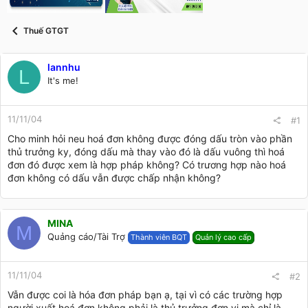
t
a
r
Thuế GTGT
t
e
r
lannhu
L
It's me!
11/11/04
#1
Cho minh hỏi neu hoá đơn không được đóng dấu tròn vào phần
thủ trưởng ky, đóng dấu mà thay vào đó là dấu vuông thì hoá
đơn đó được xem là hợp pháp không? Có trương hợp nào hoá
đơn không có dấu vẫn được chấp nhận không?
MINA
M
Quảng cáo/Tài Trợ
Thành viên BQT
Quản lý cao cấp
11/11/04
#2
Vẫn được coi là hóa đơn pháp bạn ạ, tại vì có các trường hợp
người xuất hoá đơn không phải là thủ trưởng đơn vị mà chỉ là