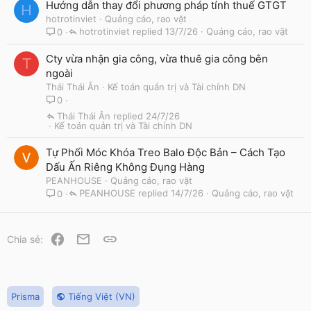
Hướng dẫn thay đổi phương pháp tính thuế GTGT
H
hotrotinviet
Quảng cáo, rao vặt
hotrotinviet
13/7/26
Quảng cáo, rao vặt
0
Cty vừa nhận gia công, vừa thuê gia công bên
T
ngoài
Thái Thái Ân
Kế toán quản trị và Tài chính DN
0
Thái Thái Ân
24/7/26
Kế toán quản trị và Tài chính DN
Tự Phối Móc Khóa Treo Balo Độc Bản – Cách Tạo
Dấu Ấn Riêng Không Đụng Hàng
PEANHOUSE
Quảng cáo, rao vặt
PEANHOUSE
14/7/26
Quảng cáo, rao vặt
0
Facebook
Email
Link
Chia sẻ:
Prisma
Tiếng Việt (VN)