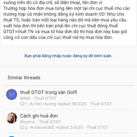
vuông trên đó có địa chỉ, số điện thoại, tên đơn vị
Trường hợp hóa đơn mua từng liên một tại chi cục thuế cho các
trường hợp cá nhân không đăng ký kinh doanh VD: Như cho
thuê TS, hoặc bán một loại hàng nào đó mà bên mua yêu cầu
xuất hóa đơn thì bên bán phải lên chi cục thuế đóng thuế
GTGT+thuế TN và mua tờ hóa đơn đó thì hóa đơn này bao giờ
cũng có con dấu của chi cục thuế nơi họ mua hóa đơn.
Bạn phải đăng nhập hoặc đăng ký để bình luận.
Similar threads
thuế GTGT trong sân Golf!
M
MINA
Thuế GTGT
Viet Huong
16/3/25
Thuế GTGT
1
Cách ghi hoá đơn
Btrannn
Thuế GTGT
kieumi392
2/4/25
Thuế GTGT
2