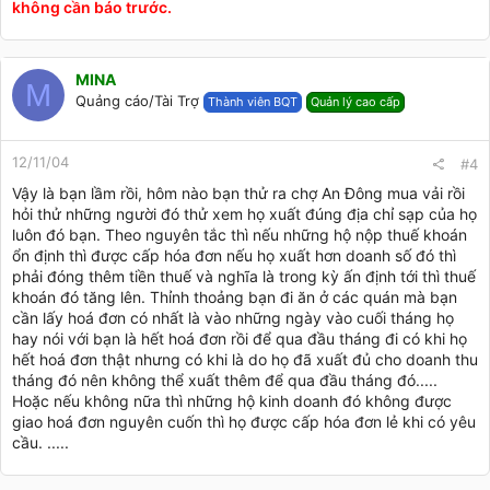
không cần báo trước.
MINA
M
Quảng cáo/Tài Trợ
Thành viên BQT
Quản lý cao cấp
12/11/04
#4
Vậy là bạn lầm rồi, hôm nào bạn thử ra chợ An Đông mua vải rồi
hỏi thử những người đó thử xem họ xuất đúng địa chỉ sạp của họ
luôn đó bạn. Theo nguyên tắc thì nếu những hộ nộp thuế khoán
ổn định thì được cấp hóa đơn nếu họ xuất hơn doanh số đó thì
phải đóng thêm tiền thuế và nghĩa là trong kỳ ấn định tới thì thuế
khoán đó tăng lên. Thỉnh thoảng bạn đi ăn ở các quán mà bạn
cần lấy hoá đơn có nhất là vào những ngày vào cuối tháng họ
hay nói với bạn là hết hoá đơn rồi để qua đầu tháng đi có khi họ
hết hoá đơn thật nhưng có khi là do họ đã xuất đủ cho doanh thu
tháng đó nên không thể xuất thêm để qua đầu tháng đó.....
Hoặc nếu không nữa thì những hộ kinh doanh đó không được
giao hoá đơn nguyên cuốn thì họ được cấp hóa đơn lẻ khi có yêu
cầu. .....