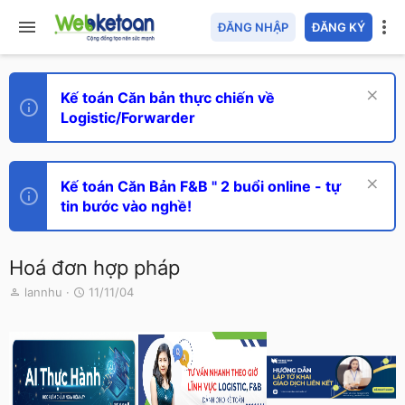
ĐĂNG NHẬP
ĐĂNG KÝ
Kế toán Căn bản thực chiến về
Logistic/Forwarder
Kế toán Căn Bản F&B " 2 buổi online - tự
tin bước vào nghề!
Hoá đơn hợp pháp
T
N
lannhu
11/11/04
h
g
r
à
e
y
a
g
d
ử
s
i