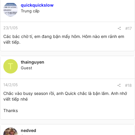
quickquickslow
Trung cấp
23/1/05
#17
Các bác chờ tí, em đang bận mấy hôm. Hôm nào em rảnh em
viết tiếp.
thainguyen
T
Guest
14/2/05
#18
Chắc vào busy season rồi, anh Quick chắc là bận lắm. Anh nhớ
viết tiếp nhé
Thanks
nedved