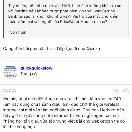
Tuy nhiên, nếu như nhìn vào NAB, hình ảnh không khác xa so
với Barring nếu không được phát hiện kịp thời. Vậy Barring
Bank tại sao lại khốn khổ như vậy? Vai trò của mấy chú kiểm
toán viên mới vào nghề của PriceWater House ra sao? ...
(Còn nữa)
Đang đến hồi gay cấn thì... Tiếp tục đi chứ Quick ơi
quickquickslow
Trung cấp
17/1/05
#13
Híc híc, phải chờ diệt được con virus thì mới dám vác em T40
(em này cũng chưa sành điệu lắm) dạo chơi thế giới wireless
internet thì mới yên tâm ngồi đánh được. Chứ còn Nedved bảo
bây giờ ra ngồi hàng cafe internet thì vừa ngồi nghe các em
"hàng họ" tán giai, vừa tập trung viết bài cho webketoan thì có
lẽ khí không hợp.