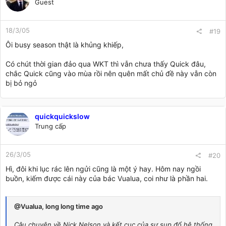
Guest
18/3/05
#19
Ôi busy season thật là khủng khiếp,
Có chút thời gian đảo qua WKT thì vẫn chưa thấy Quick đâu,
chắc Quick cũng vào mùa rồi nên quên mất chủ đề này vẫn còn
bị bỏ ngỏ
quickquickslow
Trung cấp
26/3/05
#20
Hì, đôi khi lục rác lên ngửi cũng là một ý hay. Hôm nay ngồi
buồn, kiếm được cái này của bác Vualua, coi như là phần hai.
@Vualua, long long time ago
Câu chuyện về Nick Nelson và kết cục của sự sụp đổ hệ thống