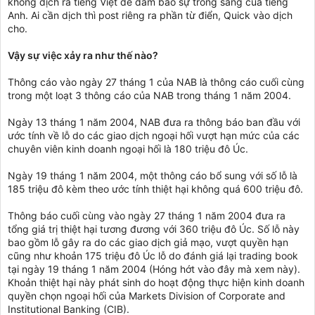
không dịch ra tiếng Việt để đảm bảo sự trong sáng của tiếng
Anh. Ai cần dịch thì post riêng ra phần từ điển, Quick vào dịch
cho.
Vậy sự việc xảy ra như thế nào?
Thông cáo vào ngày 27 tháng 1 của NAB là thông cáo cuối cùng
trong một loạt 3 thông cáo của NAB trong tháng 1 năm 2004.
Ngày 13 tháng 1 năm 2004, NAB đưa ra thông báo ban đầu với
ước tính về lỗ do các giao dịch ngoại hối vượt hạn mức của các
chuyên viên kinh doanh ngoại hối là 180 triệu đô Úc.
Ngày 19 tháng 1 năm 2004, một thông cáo bổ sung với số lỗ là
185 triệu đô kèm theo ước tính thiệt hại không quá 600 triệu đô.
Thông báo cuối cùng vào ngày 27 tháng 1 năm 2004 đưa ra
tổng giá trị thiệt hại tương đương với 360 triệu đô Úc. Số lỗ này
bao gồm lỗ gây ra do các giao dịch giả mạo, vượt quyền hạn
cũng như khoản 175 triệu đô Úc lỗ do đánh giá lại trading book
tại ngày 19 tháng 1 năm 2004 (Hóng hớt vào đây mà xem này).
Khoản thiệt hại này phát sinh do hoạt động thực hiện kinh doanh
quyền chọn ngoại hối của Markets Division of Corporate and
Institutional Banking (CIB).