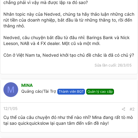
chẳng phải vì vậy mà được lập ra đó sao?
Nhân topic này của Nedved, chúng ta hãy thảo luận những cách
rút tiền của doanh nghiệp, bắt đầu là từ những thằng to, rồi đến
thằng nhỏ.
Nedved, câu chuyện bắt đầu từ đâu nhỉ: Barings Bank và Nick
Leeson, NAB và 4 FX dealer. Một cũ và một mới.
Còn ở Việt Nam ta, Nedved khởi tạo chủ đề chắc là đã có chủ ý?
Sửa lần cuối:
26/3/05
MINA
M
Quảng cáo/Tài Trợ
Thành viên BQT
Quản lý cao cấp
12/1/05
#2
Cụ thể của câu chuyện đó như thế nào nhỉ? Mina đang rất tò mò
tại sao quickquickslow lại quan tâm đến vấn đề này!