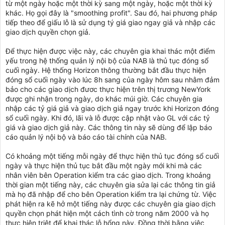
từ một ngày hoặc một thời kỳ sang một ngày, hoặc một thời kỳ
khác. Họ gọi đây là "smoothing profit". Sau đó, hai phương pháp
tiếp theo để giấu lỗ là sử dụng tý giá giao ngay giả và nhập các
giao dịch quyền chọn giả.
Để thực hiện được việc này, các chuyên gia khai thác một điểm
yếu trong hệ thống quản lý nội bộ của NAB là thủ tục đóng sổ
cuối ngày. Hệ thống Horizon thông thường bắt đầu thực hiện
đóng sổ cuối ngày vào lúc 8h sang của ngày hôm sau nhằm đảm
bảo cho các giao dịch đươc thực hiện trên thị trương NewYork
được ghi nhận trong ngày, do khác múi giờ. Các chuyên gia
nhập các tỷ giá giả và giao dịch giả ngay trước khi Horizon đóng
sổ cuối ngày. Khi đó, lãi và lỗ được cập nhật vào GL với các tỷ
giá và giao dịch giả này. Các thông tin này sẽ dùng để lập báo
cáo quản lý nội bộ và báo cáo tài chính của NAB.
Có khoảng một tiếng mỗi ngày để thực hiện thủ tục đóng sổ cuối
ngày và thực hiện thủ tục bắt đầu một ngày mới khi mà các
nhân viên bên Operation kiểm tra các giao dịch. Trong khoảng
thời gian một tiếng này, các chuyên gia sửa lại các thông tin giả
mà họ đã nhập để cho bên Operation kiểm tra lại chứng từ. Việc
phát hiện ra kẽ hở một tiếng này được các chuyên gia giao dịch
quyền chọn phát hiện một cách tình cờ trong năm 2000 và họ
thực hiện triệt để khai thác lỗ hổng này. Đồng thời bằng việc