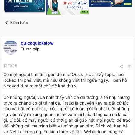
s
i
t
a
r
Kiểm toán
t
e
r
quickquickslow
Trung cấp
12/1/05
#1
Có một người tính tình gàn dở như Quick là cứ thấy topic nào
locked thì phải viết, mà nếu không viết thì ngứa ngáy. Hoan hô
Nedved đưa ra một chủ đề khá thú vị.
Có những người, vừa nhìn thấy vấn đề đã tưởng là tế nhị, nhưng
thực ra chẳng có gì tế nhị cả. Fraud là chuyện xảy ra bất cứ lúc
nào và bất cứ nơi nào, một người kế toán giỏi là phải biết những
sự việc xảy ra xung quanh mình và phải hiểu đằng sau nó là cái
gì. Ở đời, có mấy người có thời gian đi gặp hết mọi người để trao
đổi những cái mà mình biết và mình quan tâm. Sách vở, bạn bè
và Net là những nguồn kiến thức vô tận. Webketoan cũng há