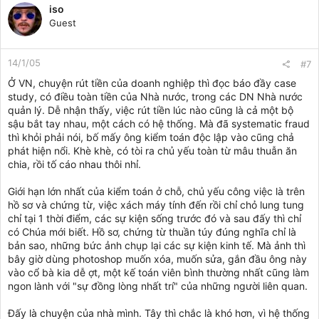
iso
Guest
14/1/05
#7
Ở VN, chuyện rút tiền của doanh nghiệp thì đọc báo đầy case
study, có điều toàn tiền của Nhà nước, trong các DN Nhà nước
quản lý. Dễ nhận thấy, việc rút tiền lúc nào cũng là cả một bộ
sậu bắt tay nhau, một cách có hệ thống. Mà đã systematic fraud
thì khỏi phải nói, bố mấy ông kiểm toán độc lập vào cũng chả
phát hiện nổi. Khè khè, có tòi ra chủ yếu toàn từ mâu thuẫn ăn
chia, rồi tố cáo nhau thôi nhỉ.
Giới hạn lớn nhất của kiểm toán ở chỗ, chủ yếu công việc là trên
hồ sơ và chứng từ, việc xách máy tính đến rồi chỉ chỏ lung tung
chỉ tại 1 thời điểm, các sự kiện sống trước đó và sau đấy thì chỉ
có Chúa mới biết. Hồ sơ, chứng từ thuần túy đúng nghĩa chỉ là
bản sao, những bức ảnh chụp lại các sự kiện kinh tế. Mà ảnh thì
bây giờ dùng photoshop muốn xóa, muốn sửa, gắn đầu ông này
vào cổ bà kia dễ ợt, một kế toán viên bình thường nhất cũng làm
ngon lành với "sự đồng lòng nhất trí" của những người liên quan.
Đấy là chuyện của nhà mình. Tây thì chắc là khó hơn, vì hệ thống