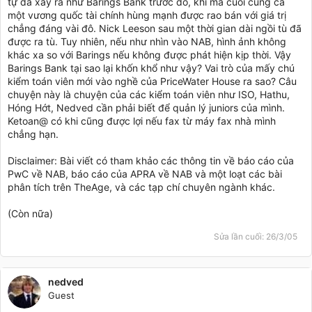
tự đã xảy ra như Barings Bank trước đó, khi mà cuối cùng cả
một vương quốc tài chính hùng mạnh được rao bán với giá trị
chẳng đáng vài đô. Nick Leeson sau một thời gian dài ngồi tù đã
được ra tù. Tuy nhiên, nếu như nhìn vào NAB, hình ảnh không
khác xa so với Barings nếu không được phát hiện kịp thời. Vậy
Barings Bank tại sao lại khốn khổ như vậy? Vai trò của mấy chú
kiểm toán viên mới vào nghề của PriceWater House ra sao? Câu
chuyện này là chuyện của các kiểm toán viên như ISO, Hathu,
Hóng Hớt, Nedved cần phải biết để quản lý juniors của mình.
Ketoan@ có khi cũng được lợi nếu fax từ máy fax nhà mình
chẳng hạn.
Disclaimer: Bài viết có tham khảo các thông tin về báo cáo của
PwC về NAB, báo cáo của APRA về NAB và một loạt các bài
phân tích trên TheAge, và các tạp chí chuyên ngành khác.
(Còn nữa)
Sửa lần cuối:
26/3/05
nedved
Guest