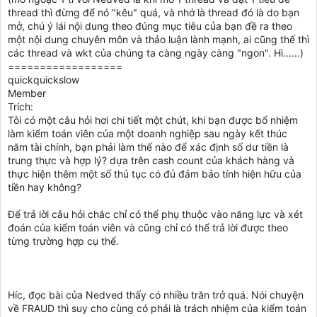
thread thì đừng để nó "kêu" quá, và nhớ là thread đó là do bạn
mở, chú ý lái nội dung theo đúng mục tiêu của bạn đề ra theo
một nội dung chuyên môn và thảo luận lành mạnh, ai cũng thế thì
các thread và wkt của chúng ta càng ngày càng "ngon". Hì......)
==================
quickquickslow
Member
Trích:
Tôi có một câu hỏi hơi chi tiết một chút, khi bạn được bổ nhiệm
làm kiểm toán viên của một doanh nghiệp sau ngày kết thúc
năm tài chính, bạn phải làm thế nào để xác định số dư tiền là
trung thực và hợp lý? dựa trên cash count của khách hàng và
thực hiện thêm một số thủ tục có đủ đảm bảo tính hiện hữu của
tiền hay không?
Để trả lời câu hỏi chắc chỉ có thể phụ thuộc vào năng lực và xét
đoán của kiểm toán viên và cũng chỉ có thể trả lời được theo
từng trường hợp cụ thể.
Híc, đọc bài của Nedved thấy có nhiều trăn trở quá. Nói chuyện
về FRAUD thì suy cho cùng có phải là trách nhiệm của kiểm toán