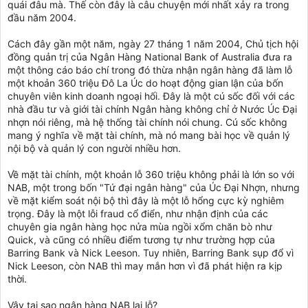
quái đâu mà. Thế còn đây là câu chuyện mới nhất xảy ra trong
đầu năm 2004.
Cách đây gần một năm, ngày 27 tháng 1 năm 2004, Chủ tịch hội
đồng quản trị của Ngân Hàng National Bank of Australia đưa ra
một thông cáo báo chí trong đó thừa nhận ngân hàng đã làm lỗ
một khoản 360 triệu Đô La Úc do hoạt động gian lận của bốn
chuyên viên kinh doanh ngoại hối. Đây là một cú sốc đối với các
nhà đầu tư và giới tài chính Ngân hàng không chỉ ở Nước Úc Đại
nhợn nói riêng, mà hệ thống tài chính nói chung. Cú sốc không
mang ý nghĩa về mặt tài chính, mà nó mang bài học về quản lý
nội bộ và quản lý con người nhiều hơn.
Về mặt tài chính, một khoản lỗ 360 triệu không phải là lớn so với
NAB, một trong bốn "Tứ đại ngân hàng" của Úc Đại Nhợn, nhưng
về mặt kiểm soát nội bộ thì đây là một lỗ hổng cực kỳ nghiêm
trọng. Đây là một lỗi fraud cổ điển, như nhận định của các
chuyên gia ngân hàng học nửa mùa ngồi xổm chăn bò như
Quick, và cũng có nhiều điểm tương tự như trường hợp của
Barring Bank và Nick Leeson. Tuy nhiên, Barring Bank sụp đổ vì
Nick Leeson, còn NAB thì may mắn hơn vì đã phát hiện ra kịp
thời.
Vậy tại sao ngân hàng NAB lại lỗ?