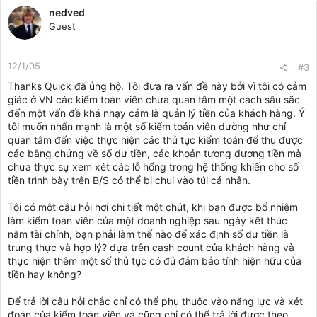
nedved
Guest
12/1/05
#3
Thanks Quick đã ủng hộ. Tôi đưa ra vấn đề này bởi vì tôi có cảm
giác ở VN các kiểm toán viên chưa quan tâm một cách sâu sắc
đến một vấn đề khá nhạy cảm là quản lý tiền của khách hàng. Ý
tôi muốn nhấn mạnh là một số kiểm toán viên dường như chỉ
quan tâm đến việc thực hiện các thủ tục kiểm toán để thu được
các bằng chứng về số dư tiền, các khoản tương đương tiền mà
chưa thực sự xem xét các lỗ hổng trong hệ thống khiến cho số
tiền trình bày trên B/S có thể bị chui vào túi cá nhân.
Tôi có một câu hỏi hơi chi tiết một chút, khi bạn được bổ nhiệm
làm kiểm toán viên của một doanh nghiệp sau ngày kết thúc
năm tài chính, bạn phải làm thế nào để xác định số dư tiền là
trung thực và hợp lý? dựa trên cash count của khách hàng và
thực hiện thêm một số thủ tục có đủ đảm bảo tính hiện hữu của
tiền hay không?
Để trả lời câu hỏi chắc chỉ có thể phụ thuộc vào năng lực và xét
đoán của kiểm toán viên và cũng chỉ có thể trả lời được theo