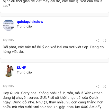
bị nhiều thời gian để viết mấy cái đó, các bác lại xoá của em là
sao?
quickquickslow
Trung cấp
13/1/05
#5
Dỗi phát, các bác trả lời lý do xoá bài em mới viết tiếp. Đang có
hứng viết dở.
SUNF
Trung cấp
13/1/05
#6
Hey Quick. Sorry nha. Không phải bài bị xóa, mà là Webketoan
đang bị chuyển server. SUNF sẽ cố khôi phục bài của Quick
ngay. Đừng dỗi nhé. Như @, thấy nhiều vụ còn căng thẳng hơn
nhiều mà vẫn cười tươi như hoa khi gặp nhau lúc 4:00 AM đấy