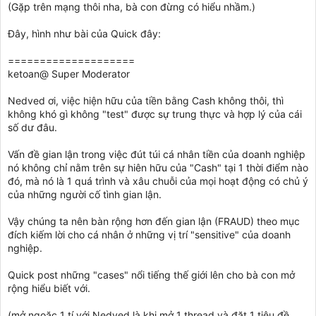
(Gặp trên mạng thôi nha, bà con đừng có hiểu nhầm.)
Đây, hình như bài của Quick đây:
====================
ketoan@ Super Moderator
Nedved ơi, việc hiện hữu của tiền bằng Cash không thôi, thì
không khó gì không "test" được sự trung thực và hợp lý của cái
số dư đâu.
Vấn đề gian lận trong việc đút túi cá nhân tiền của doanh nghiệp
nó không chỉ nằm trên sự hiên hữu của "Cash" tại 1 thời điểm nào
đó, mà nó là 1 quá trình và xâu chuỗi của mọi hoạt động có chủ ý
của những người cố tình gian lận.
Vậy chúng ta nên bàn rộng hơn đến gian lận (FRAUD) theo mục
đích kiếm lời cho cá nhân ở những vị trí "sensitive" của doanh
nghiệp.
Quick post những "cases" nổi tiếng thế giới lên cho bà con mở
rộng hiểu biết với.
(mở ngoặc 1 tí với Nedved là khi mở 1 thread và đặt 1 tiêu đề