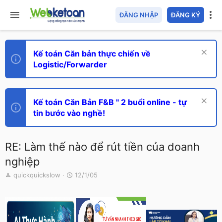
ĐĂNG NHẬP
ĐĂNG KÝ
Kế toán Căn bản thực chiến về
Logistic/Forwarder
Kế toán Căn Bản F&B " 2 buổi online - tự
tin bước vào nghề!
RE: Làm thế nào để rút tiền của doanh
nghiệp
T
N
quickquickslow
12/1/05
h
g
r
à
e
y
a
g
d
ử