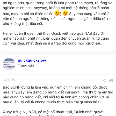
nó ngon hơn, quan trọng nhất là luật pháp rành mạch, rõ ràng và
nghiêm minh hơn. Anyway, không có một hệ thống nào là hoàn
hảo, may ra chỉ có thiên nhiên
)
Suy cho cùng vẫn chỉ là
vấn đề con người, hệ thống kiểm soát ngon chỉ giảm thiểu rủi ro,
chứ không triệt tiêu nổi.
Hehe, luyên thuyên thế thôi, Quick viết tiếp quả NAB đấy đi,
nghe hấp dẫn phết nhỉ. Liên quan đến chuyện quản lý, tớ cũng
có 1 vài idea, nhất định sẽ ê a trao đổi cùng mọi người sau.
quickquickslow
Trung cấp
14/1/05
#8
Bác SUNF đúng là làm việc nghiêm chỉnh, em không dỗi được
nữa, anyway, em đang có hứng viết cái này tí (mà thực ra em lúc
nào cũng có hứng viết, chỉ mỗi tội là tính em chóng chán với lại
hay quên, tý cái là không muốn thực hiện cái gì mình hứa).
Quay trở lại vụ NAB, có một số thuật ngữ, Quick nhất quyết