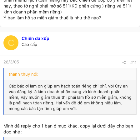
hay, theo tớ nghĩ phải mở sổ 511(KD phần cứng ) riêng và 511(
kinh doanh phần mềm riêng)
Ý bạn làm hồ sơ miễn giảm thuế là như thế nào?
Chiên da xốp
C
Cao cấp
28/3/05
#11
thanh thuy nói:
Các bác ơi lam ơn giúp em hạch toán riêng chi phí, vbì Cty en
vừa đăng ký là kinh doanh phần cứng và kinh doanh phần
mềm, Vậy muốn giảm thuế thi phải làm hồ sơ miễn giảm, không
là phải hạch tóan riêng. Hai vấn đề đó em không hiểu lắm,
mong các bác tận tình giúp em với.
Mình đã reply cho 1 bạn ở mục khác, copy lại dưới đây cho bạn
đọc nhé :