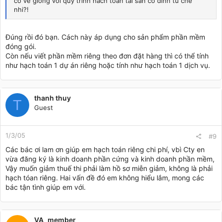
co ve giong voi quy trinh hach toan tai san co dinh tu che
nhi?!
Đúng rồi đó bạn. Cách này áp dụng cho sản phẩm phần mềm
đóng gói.
Còn nếu viết phần mềm riêng theo đơn đặt hàng thì có thể tính
như hạch toán 1 dự án riêng hoặc tính như hạch toán 1 dịch vụ.
thanh thuy
T
Guest
1/3/05
#9
Các bác ơi lam ơn giúp em hạch toán riêng chi phí, vbì Cty en
vừa đăng ký là kinh doanh phần cứng và kinh doanh phần mềm,
Vậy muốn giảm thuế thi phải làm hồ sơ miễn giảm, không là phải
hạch tóan riêng. Hai vấn đề đó em không hiểu lắm, mong các
bác tận tình giúp em với.
VA_member