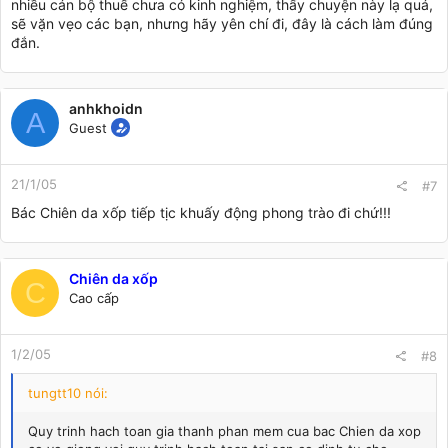
nhiều cán bộ thuế chưa có kinh nghiệm, thấy chuyện này lạ quá,
sẽ vặn vẹo các bạn, nhưng hãy yên chí đi, đây là cách làm đúng
đắn.
anhkhoidn
A
Guest
21/1/05
#7
Bác Chiên da xốp tiếp tịc khuấy động phong trào đi chứ!!!
Chiên da xốp
C
Cao cấp
1/2/05
#8
tungtt10 nói:
Quy trinh hach toan gia thanh phan mem cua bac Chien da xop