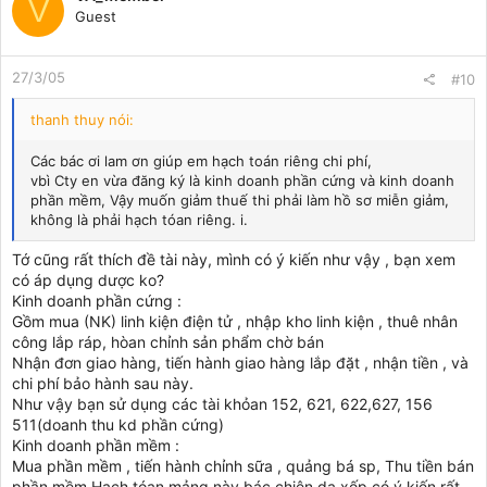
V
Guest
27/3/05
#10
thanh thuy nói:
Các bác ơi lam ơn giúp em hạch toán riêng chi phí,
vbì Cty en vừa đăng ký là kinh doanh phần cứng và kinh doanh
phần mềm, Vậy muốn giảm thuế thi phải làm hồ sơ miễn giảm,
không là phải hạch tóan riêng. i.
Tớ cũng rất thích đề tài này, mình có ý kiến như vậy , bạn xem
có áp dụng dược ko?
Kinh doanh phần cứng :
Gồm mua (NK) linh kiện điện tử , nhập kho linh kiện , thuê nhân
công lắp ráp, hòan chỉnh sản phẩm chờ bán
Nhận đơn giao hàng, tiến hành giao hàng lắp đặt , nhận tiền , và
chi phí bảo hành sau này.
Như vậy bạn sử dụng các tài khỏan 152, 621, 622,627, 156
511(doanh thu kd phần cứng)
Kinh doanh phần mềm :
Mua phần mềm , tiến hành chỉnh sữa , quảng bá sp, Thu tiền bán
phần mềm.Hạch tóan mảng này bác chiên da xốp có ý kiến rất