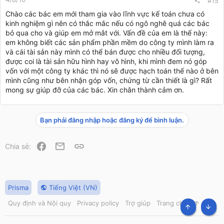
#15
Chào các bác em mới tham gia vào lĩnh vực kế toán chưa có
kinh nghiệm gì nên có thắc mắc nếu có ngô nghê quá các bác
bỏ qua cho và giúp em mở mắt với. Vấn đề của em là thế này:
em không biết các sản phẩm phần mềm do công ty mình làm ra
và cái tài sản này mình có thể bán được cho nhiều đối tượng,
được coi là tài sản hữu hình hay vô hình, khi mình đem nó góp
vốn với một công ty khác thì nó sẽ được hạch toán thế nào ở bên
mình cũng như bên nhận góp vốn, chứng từ cần thiết là gì? Rất
mong sự giúp đỡ của các bác. Xin chân thành cảm ơn.
Bạn phải đăng nhập hoặc đăng ký để bình luận.
Facebook
Email
Link
Chia sẻ:
Prisma
Tiếng Việt (VN)
Quy định và Nội quy
Privacy policy
Trợ giúp
Trang chủ
R
S
TOP
BOT
S