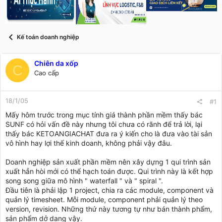
s
i
t
a
r
Kế toán doanh nghiệp
t
e
r
Chiên da xốp
C
Cao cấp
18/1/05
#1
Mấy hôm trước trong mục tính giá thành phần mềm thấy bác
SUNF có hỏi vấn đề này nhưng tôi chưa có rãnh để trả lời, lại
thấy bác KETOANGIACHAT đưa ra ý kiến cho là đưa vào tài sản
vô hình hay lợi thế kinh doanh, không phải vậy đâu.
Doanh nghiệp sản xuất phần mềm nên xây dựng 1 qui trình sản
xuất hẳn hòi mới có thể hạch toán được. Qui trình này là kết hợp
song song giữa mô hình " waterfall " và " spiral ".
Đầu tiên là phải lập 1 project, chia ra các module, component và
quản lý timesheet. Mỗi module, component phải quản lý theo
version, revision. Những thứ này tương tự như bán thành phẩm,
sản phẩm dở dang vậy.