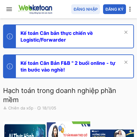
ĐĂNG NHẬP
ĐĂNG KÝ
Kế toán Căn bản thực chiến về
Logistic/Forwarder
Kế toán Căn Bản F&B " 2 buổi online - tự
tin bước vào nghề!
Hạch toán trong doanh nghiệp phần
mềm
T
N
Chiên da xốp
18/1/05
h
g
r
à
e
y
a
g
d
ử