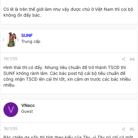
Có lẽ là trên thế giới làm như vậy được chứ ở Việt Nam thì coi bộ
không ổn đấy bác.
SUNF
Trung cấp
18/1/05
#4
Hình thái thì có đấy. Nhưng tiêu chuẩn để trở thành TSCĐ thì
SUNF không rành lắm. Các bác post hộ cái bộ tiêu chuẩn để
công nhận TSCĐ lên cái thì tốt, xin cảm ơn trước các bác nhiều
nhiều.
VNacc
V
Guest
18/1/05
#5
Bác chiên da xốp thì tính theo kiểu của Tây, vì Tây nó chỉ có một