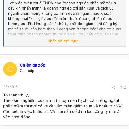
-Về việc miễn thuế TNDN cho "doanh nghiệp phần mềm" ( ở
đây xin nhấn mạnh là doanh nghiệp chỉ sản xuất và dịch vụ
ngành phần mềm, không có kinh doanh ngành nào khác ) :
không phải "xin" giấy ưu đãi miễn thuế, đương nhiên được
hưởng ưu đãi. Nhưng cần 1 thủ tục rất đơn giản : khi đăng ký
mã số thuế, cần kèm theo 1 công văn "thông báo" cho cơ quan
thuế rằng doanh nghiệp thuộc diện ưu đãi, nếu cơ quan thuế
có ý kiến khác thì sẽ trả lời bằng văn bản cho doanh nghiệp
Nhấn để mở rộng...
trong vòng 15 ngày.
-Nếu doanh nghiệp có kinh doanh ngành khác, còn phải đăng
ký cách hạch toán : hạch toán riêng ngành phần mềm, hoặc
Chiên da xốp
hạch toán chia theo tỉ lệ doanh số ; và phải được cơ quan thuế
C
chấp nhận bằng văn bản.
Cao cấp
28/3/05
#12
To thanhthuy,
Theo kinh nghiệm của mình thì bạn nên hạch toán riêng ngành
phần mềm thì mới có lợi về việc miễn giảm thuế và khấu trừ VAT,
đặc biệt là việc khấu trừ VAT tài sản cố định lúc công ty mới đi
vào hoạt động.