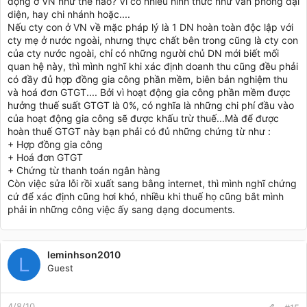
động ở VN như thế nào? Vì có nhiều hình thức như văn phòng đại
diện, hay chi nhánh hoặc....
Nếu cty con ở VN về mặc pháp lý là 1 DN hoàn toàn độc lập với
cty mẹ ở nước ngoài, nhưng thực chất bên trong cũng là cty con
của cty nước ngoài, chỉ có những người chủ DN mới biết mối
quan hệ này, thì mình nghĩ khi xác định doanh thu cũng đều phải
có đầy đủ hợp đồng gia công phần mềm, biên bản nghiệm thu
và hoá đơn GTGT.... Bởi vì hoạt động gia công phần mềm được
hưởng thuế suất GTGT là 0%, có nghĩa là những chi phí đầu vào
của hoạt động gia công sẽ được khấu trừ thuế...Mà để được
hoàn thuế GTGT này bạn phải có đủ những chứng từ như :
+ Hợp đồng gia công
+ Hoá đơn GTGT
+ Chứng từ thanh toán ngân hàng
Còn việc sửa lỗi rồi xuất sang bằng internet, thì mình nghĩ chứng
cứ để xác định cũng hơi khó, nhiều khi thuế họ cũng bắt mình
phải in những công việc ấy sang dạng documents.
leminhson2010
L
Guest
4/8/10