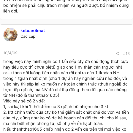
bổ nhiệm sẽ phải chịu trách nhiệm và người được bổ nhiệm cũng
liên đới.
ketoan4mat
Cao cấp
10/4/09
#13
trong việc này mình nghĩ có 1 fấn sếp cty đã chủ động (tích cực
hay tiêu cực thì chưa biết!) giao cho 1 nv thân cận (người nhà
or...) theo dõi luồng tiền nhận vào rồi chi ra của 1 tkhỏan NH
trong 1 tgian nhất định (cho 1 dự án hay nghiên cứu nào đó), và
việc này thì sếp lại ko muốn nv ktoán chính thức (thuê ngoài) dc
trực tiếp qđịnh, mà NV đó chỉ thụ động theo dõi qua các chứng
từ NH (đó là thanhthao1605).
Việc này sẽ có 2 vđế:
1, sai luật khi 1 thời đểim có 3 qđịnh bổ nhiệm cho 3 ktt
2, ktt chính thức của cty ko thể giám sát chặt chẽ dc vốn và tiền
của cty, cũng như ko có dc kê họach cân đối thu chi cho kì sau,
mà chi biết nhận chứng từ, sổ phụ về rồi hạch toán.
Nếu thanhthao1605 chấp nhận dc 2 vấn đề trên thì mọi việc ko