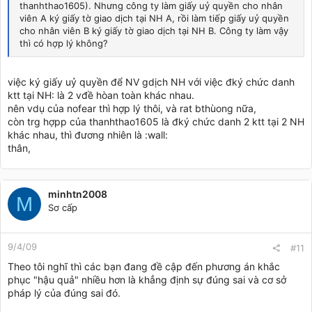
thanhthao1605). Nhưng công ty làm giấy uỷ quyền cho nhân
viên A ký giấy tờ giao dịch tại NH A, rồi làm tiếp giấy uỷ quyền
cho nhân viên B ký giấy tờ giao dịch tại NH B. Công ty làm vậy
thì có hợp lý không?
việc ký giấy uỷ quyền để NV gdịch NH với việc đký chức danh
ktt tại NH: là 2 vđề hòan toàn khác nhau.
nên vdụ của nofear thì hợp lý thôi, và rat bthùong nữa,
còn trg hợpp của thanhthao1605 là đký chức danh 2 ktt tại 2 NH
khác nhau, thì đương nhiên là :wall:
thân,
minhtn2008
M
Sơ cấp
9/4/09
#11
Theo tôi nghĩ thì các bạn đang đề cập đến phương án khắc
phục "hậu quả" nhiều hơn là khẳng định sự đúng sai và cơ sở
pháp lý của đúng sai đó.