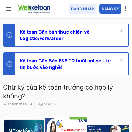
ĐĂNG NHẬP
ĐĂNG KÝ
Kế toán Căn bản thực chiến về
Logistic/Forwarder
Kế toán Căn Bản F&B " 2 buổi online - tự
tin bước vào nghề!
Chữ ký của kế toán trưởng có hợp lý
không?
T
N
thanhthao1605
9/4/09
h
g
r
à
e
y
a
g
d
ử