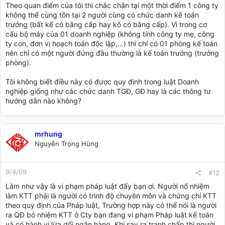
Theo quan điểm của tôi thì chắc chắn tại một thời điểm 1 công ty
không thể cùng tồn tại 2 người cùng có chức danh kế toán
trưởng (bất kể có bằng cấp hay kô có bằng cấp). Vì trong cơ
cấu bộ máy của 01 doanh nghiệp (không tính công ty mẹ, công
ty con, đơn vị hoạch toán độc lập,...) thì chỉ có 01 phòng kế toán
nên chỉ có một người đứng đầu thường là kế toán trưởng (trưởng
phòng).
Tôi không biết điều này có được quy định trong luật Doanh
nghiệp giống như các chức danh TGĐ, GĐ hay là các thông tư
hướng dẫn nào không?
mrhung
Nguyễn Trọng Hùng
9/4/09
#12
Làm như vậy là vi phạm pháp luật đấy bạn ơi. Người nổ nhiệm
làm KTT phải là người có trình độ chuyên môn và chứng chỉ KTT
theo quy định của Pháp luật, Trường hợp này có thể nói là người
ra QĐ bỏ nhiệm KTT ở Cty bạn đang vi phạm Pháp luật kế toán
và có hành vi lừa dối ngân hàng. Khi say ra tranh chấp thì người