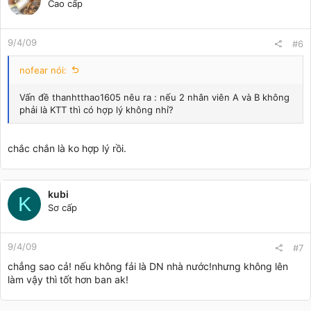
Cao cấp
9/4/09
#6
nofear nói:
Vấn đề thanhtthao1605 nêu ra : nếu 2 nhân viên A và B không
phải là KTT thì có hợp lý không nhỉ?
chắc chắn là ko hợp lý rồi.
kubi
K
Sơ cấp
9/4/09
#7
chẳng sao cả! nếu không fải là DN nhà nước!nhưng không lên
làm vậy thì tốt hơn ban ak!