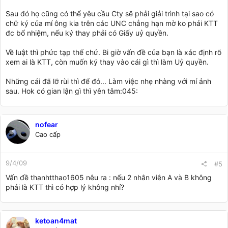
Sau đó họ cũng có thể yêu cầu Cty sẽ phải giải trình tại sao có
chữ ký của mí ông kia trên các UNC chẳng hạn mờ ko phải KTT
đc bổ nhiệm, nếu ký thay phải có Giấy uỷ quyền.
Về luật thì phức tạp thế chứ. Bi giờ vấn đề của bạn là xác định rõ
xem ai là KTT, còn muốn ký thay vào cái gì thì làm Uỷ quyền.
Những cái đã lỡ rùi thì để đó... Làm việc nhẹ nhàng với mí ảnh
sau. Hok có gian lận gì thì yên tâm:045:
nofear
Cao cấp
9/4/09
#5
Vấn đề thanhtthao1605 nêu ra : nếu 2 nhân viên A và B không
phải là KTT thì có hợp lý không nhỉ?
ketoan4mat