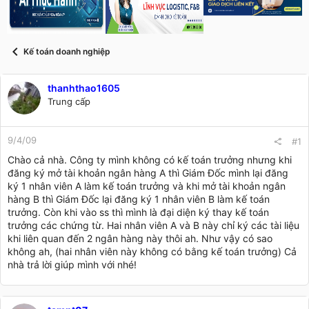
s
i
t
a
r
Kế toán doanh nghiệp
t
e
r
thanhthao1605
Trung cấp
9/4/09
#1
Chào cả nhà. Công ty mình không có kế toán trưởng nhưng khi
đăng ký mở tài khoản ngân hàng A thì Giám Đốc mình lại đăng
ký 1 nhân viên A làm kế toán trưởng và khi mở tài khoản ngân
hàng B thì Giám Đốc lại đăng ký 1 nhân viên B làm kế toán
trưởng. Còn khi vào ss thì mình là đại diện ký thay kế toán
trưởng các chứng từ. Hai nhân viên A và B này chỉ ký các tài liệu
khi liên quan đến 2 ngân hàng này thôi ah. Như vậy có sao
không ah, (hai nhân viên này không có bằng kế toán trưởng) Cả
nhà trả lời giúp mình với nhé!