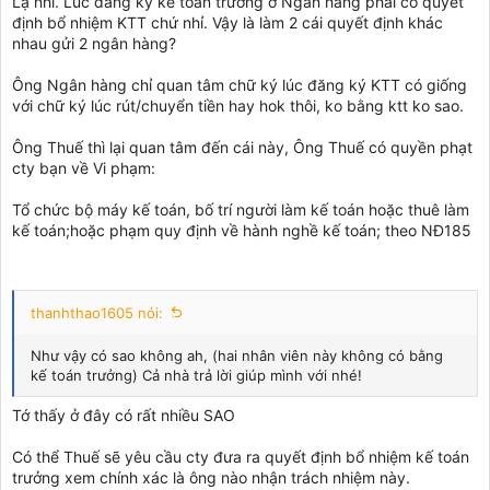
Lạ nhỉ. Lúc đăng ký kế toán trưởng ở Ngân hàng phải có quyết
định bổ nhiệm KTT chứ nhỉ. Vậy là làm 2 cái quyết định khác
nhau gửi 2 ngân hàng?
Ông Ngân hàng chỉ quan tâm chữ ký lúc đăng ký KTT có giống
với chữ ký lúc rút/chuyển tiền hay hok thôi, ko bằng ktt ko sao.
Ông Thuế thì lại quan tâm đến cái này, Ông Thuế có quyền phạt
cty bạn về Vi phạm:
Tổ chức bộ máy kế toán, bố trí người làm kế toán hoặc thuê làm
kế toán;hoặc phạm quy định về hành nghề kế toán; theo NĐ185
thanhthao1605 nói:
Như vậy có sao không ah, (hai nhân viên này không có bằng
kế toán trưởng) Cả nhà trả lời giúp mình với nhé!
Tớ thấy ở đây có rất nhiều SAO
Có thể Thuế sẽ yêu cầu cty đưa ra quyết định bổ nhiệm kế toán
trưởng xem chính xác là ông nào nhận trách nhiệm này.