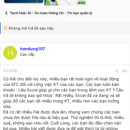
t
a
r
Tech Hub: AI - An toàn thông tin - Tin học quản lý
t
e
r
Không mở trả lời sau này.
handung107
H
Cao cấp
21/3/05
#1
Có thể cho đến lúc này, nhiều bạn rất hoài nghi về hoạt động
của EFC đối với công việc KT của các bạn. Các bạn luôn băn
khoăn : Liệu Excel giúp gì cho các bạn trong lãnh vực KT ? Câu
trả lời không bao giờ thừa : Rất nhiều, Excel đã và đang và sẽ
giúp đỡ các bạn rất nhiều trong KT, nhiều hơn các bạn tưởng
nữa.
Đã có rất nhiều File được đưa lên, nhưng xem chừng các bạn
chưa tìm được File nào là hiệu quả. Thử nghiệm thì ôi thôi, nhiều
quá, không sao chịu nổi. Cuối cùng, các bạn lắc đầu chán nản
bỏ qua. Nhiều bài viết được đưa ra để giải thích từ từ những