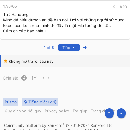
17/6/05
#20
To : Handung
Mình đã hiểu được vấn đề bạn nói. Đối với những người sử dụng
Excel còn kém như mình thì đây là một File tương đối tốt.
Cám ơn các bạn nhiều.
Last
1 of 5
Tiếp
Không mở trả lời sau này.
Facebook
Email
Link
Chia sẻ:
Prisma
Tiếng Việt (VN)
Quy định và Nội quy
Privacy policy
Trợ giúp
Trang chủ
R
S
TOP
BOT
S
®
Community platform by XenForo
© 2010-2021 XenForo Ltd.