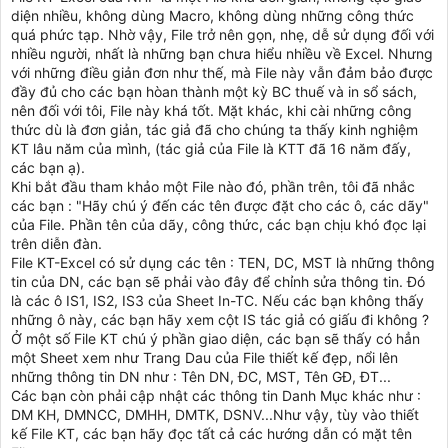
diện nhiều, không dùng Macro, không dùng những công thức
quá phức tạp. Nhờ vậy, File trở nên gọn, nhẹ, dễ sử dụng đối với
nhiều người, nhất là những bạn chưa hiểu nhiều về Excel. Nhưng
với những điều giản đơn như thế, mà File này vẫn đảm bảo được
đầy đủ cho các bạn hòan thành một kỳ BC thuế và in sổ sách,
nên đối với tôi, File này khá tốt. Mặt khác, khi cài những công
thức dù là đơn giản, tác giả đã cho chúng ta thấy kinh nghiệm
KT lâu năm của mình, (tác giả của File là KTT đã 16 năm đấy,
các bạn ạ).
Khi bắt đầu tham khảo một File nào đó, phần trên, tôi đã nhắc
các bạn : "Hãy chú ý đến các tên được đặt cho các ô, các dãy"
của File. Phần tên của dãy, công thức, các bạn chịu khó đọc lại
trên diễn đàn.
File KT-Excel có sử dụng các tên : TEN, DC, MST là những thông
tin của DN, các bạn sẽ phải vào đây để chỉnh sửa thông tin. Đó
là các ô IS1, IS2, IS3 của Sheet In-TC. Nếu các bạn không thấy
những ô này, các bạn hãy xem cột IS tác giả có giấu đi không ?
Ở một số File KT chú ý phần giao diện, các bạn sẽ thấy có hẳn
một Sheet xem như Trang Dau của File thiết kế đẹp, nổi lên
những thông tin DN như : Tên DN, ĐC, MST, Tên GĐ, ĐT...
Các bạn còn phải cập nhật các thông tin Danh Mục khác như :
DM KH, DMNCC, DMHH, DMTK, DSNV...Như vậy, tùy vào thiết
kế File KT, các bạn hãy đọc tất cả các hướng dẫn có mặt tên