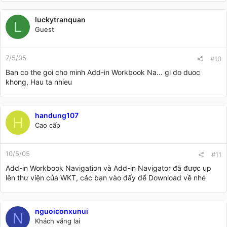
luckytranquan
L
Guest
7/5/05
#10
Ban co the goi cho minh Add-in Workbook Na... gi do duoc
khong, Hau ta nhieu
handung107
H
Cao cấp
10/5/05
#11
Add-in Workbook Navigation và Add-in Navigator đã được up
lên thư viện của WKT, các bạn vào đấy để Download về nhé
nguoiconxunui
N
Khách vãng lai