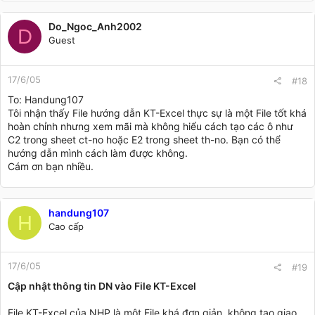
Do_Ngoc_Anh2002
D
Guest
17/6/05
#18
To: Handung107
Tôi nhận thấy File hướng dẫn KT-Excel thực sự là một File tốt khá
hoàn chỉnh nhưng xem mãi mà không hiểu cách tạo các ô như
C2 trong sheet ct-no hoặc E2 trong sheet th-no. Bạn có thể
hướng dẫn mình cách làm được không.
Cám ơn bạn nhiều.
handung107
H
Cao cấp
17/6/05
#19
Cập nhật thông tin DN vào File KT-Excel
File KT-Excel của NHP là một File khá đơn giản, không tạo giao