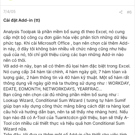
7/4/05
#6
Cài đặt Add-in (tt)
Analysis Toolpak là phần mềm bổ sung đi theo Excel, nó cung
cấp một bộ công cụ đơn giản hóa việc phân tích những dữ liệu
phức tạp. Khi cài Microsoft Office , bạn nên chọn cài thêm Add-
in này, ở đây tôi không bàn nhiều về chức năng cũng như hiệu
quả của nó, tôi chỉ giới thiệu cùng các bạn những Add-in nào
nên có thôi.
Với add-in này, bạn sẽ có thêm đủ lọai hàm đặc biệt trong Excel.
Nó cung cấp 34 hàm tài chính, 4 hàm ngày giờ, 7 hàm tóan và
lượng giác, 2 hàm thông tin và 40 hàm kỹ thuật. Một số hàm rất
thông dụng về ngày giờ mà ta thường sử dụng như : WORKDAY,
EDATE, EOMONTH, NETWORKDAYS, YEARFRAC...
Bạn cũng nên chọn cài đủ những phần mềm bổ sung như :
Lookup Wizard, Conditional Sum Wizard ( tương tự hàm Sumif
giúp bạn xây dựng công thức mảng bằng cách đặt ra hàng lọat
câu hỏi và hướng dẫn bạn, nên ta sẽ thấy nhẹ nhàng hơn). Nếu
bạn nào đã có A-Tool của Tuanktcdcn giới thiệu, bạn sẽ thấy A-
Tool còn nhiều cái thiết thực và hiệu quả hơn Conditional Sum
Wizard nữa.
Trên đây, tôi đưa ra thêm một số Add-in cần thiết cho việc tính