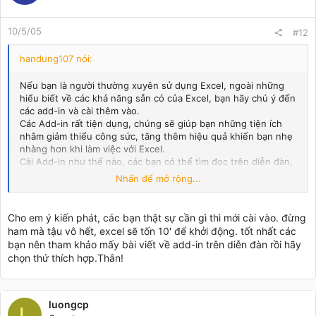
10/5/05
#12
handung107 nói:
Nếu bạn là người thường xuyên sử dụng Excel, ngoài những
hiểu biết về các khả năng sẵn có của Excel, bạn hãy chú ý đến
các add-in và cài thêm vào.
Các Add-in rất tiện dụng, chúng sẽ giúp bạn những tiện ích
nhằm giảm thiểu công sức, tăng thêm hiệu quả khiến bạn nhẹ
nhàng hơn khi làm việc với Excel.
Cài Add-in như thế nào, các bạn có thể tìm đọc trên diễn đàn,
nếu bạn ít vào EFC, bạn có thể tìm hiểu mọi vấn đề qua Topic :
Nhấn để mở rộng...
"Hướng dẫn Tổng hợp về Excel" (Phần 3 - Bài 2 : Add-in và
Phần 5 - Xây dựng thư viện chức năng do người dùng định
nghĩa)
Cho em ý kiến phát, các bạn thật sự cần gì thì mới cài vào. đừng
Giới thiệu một số add-in, bạn nên có :
ham mà tậu vô hết, excel sẽ tốn 10' để khởi động. tốt nhất các
bạn nên tham khảo mấy bài viết về add-in trên diễn đàn rồi hãy
- Add-in tổng quát : Bạn có thể chọn một trong những add-in
chọn thứ thích hợp.Thân!
sau : Asap-Utilities, PUP6, Excel Utilities, SpreadSheet
Assistant...Tất cả đều có trên diễn đàn nhưng tôi thì thích
Asap hơn cả.
- Add-in về di chuyển qua lại giữa các Sheet : Được giới thiêu
luongcp
L
trong đề tài cùng tên, các bạn có thể Down xuống. Đánh giá