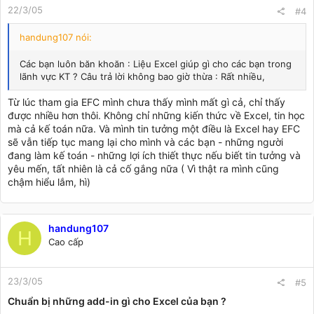
22/3/05
#4
handung107 nói:
Các bạn luôn băn khoăn : Liệu Excel giúp gì cho các bạn trong
lãnh vực KT ? Câu trả lời không bao giờ thừa : Rất nhiều,
Từ lúc tham gia EFC mình chưa thấy mình mất gì cả, chỉ thấy
được nhiều hơn thôi. Không chỉ những kiến thức về Excel, tin học
mà cả kế toán nữa. Và mình tin tưởng một điều là Excel hay EFC
sẽ vẫn tiếp tục mang lại cho mình và các bạn - những người
đang làm kế toán - những lợi ích thiết thực nếu biết tin tưởng và
yêu mến, tất nhiên là cả cố gắng nữa ( Vì thật ra mình cũng
chậm hiểu lắm, hì)
handung107
H
Cao cấp
23/3/05
#5
Chuẩn bị những add-in gì cho Excel của bạn ?