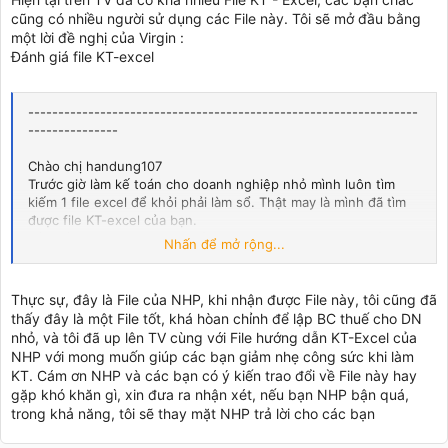
cũng có nhiều người sử dụng các File này. Tôi sẽ mở đầu bằng
một lời đề nghị của Virgin :
Đánh giá file KT-excel
-----------------------------------------------------------------
---------------
Chào chị handung107
Trước giờ làm kế toán cho doanh nghiệp nhỏ mình luôn tìm
kiếm 1 file excel để khỏi phải làm sổ. Thật may là mình đã tìm
được file KT-excel của bạn.
Điều đầu tiên mình nhận thấy đó là file có kích thước nhỏ gọn,
Nhấn để mở rộng...
được trình bày rất đẹp mắt và dễ hiểu cho người sử dụng.
Tuy nhiên, chắc chắn vẫn có những lỗi tiềm tàng hoặc những
khiếm khuyết đúng không ?
Thực sự, đây là File của NHP, khi nhận được File này, tôi cũng đã
Mình đề nghị bạn một topic nhỏ trong box excel để những bạn
thấy đây là một File tốt, khá hòan chỉnh để lập BC thuế cho DN
đang áp dụng phần mềm này có thể nêu lên những thắc mắc,
nhỏ, và tôi đã up lên TV cùng với File hướng dẫn KT-Excel của
ưu điểm và hạn chế của nó.
NHP với mong muốn giúp các bạn giảm nhẹ công sức khi làm
KT. Cám ơn NHP và các bạn có ý kiến trao đổi về File này hay
Được không chị handung107
gặp khó khăn gì, xin đưa ra nhận xét, nếu bạn NHP bận quá,
Thân chào.
trong khả năng, tôi sẽ thay mặt NHP trả lời cho các bạn
Virgin