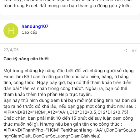
tóan trong Excel. Rất mong các bạn tham gia đóng góp ý kiến
handung107
H
Cao cấp
27/4/05
#7
Các kỹ năng cần thiết
Một trong những kỹ năng đặc biệt đối với những người sử dụng
Excel làm Kế Tóan là cần gán tên cho các miền, hằng, ô bảng
tính, công thức. Ngay bây giờ, bạn có thể tham khảo trên diễn
đàn bài "Tên và nhãn trong công thức". Ngòai ra, bạn có thể
tham khảo thêm trên phần Help trực tuyến.
Bạn hãy thử hình dung xem khi bạn mở một bảng tính mà bạn đã
tạo ra nó trước đó khá lâu, nếu bạn gặp một công thức như sau :
=IF(AND(B12="HCM",A12="AA"),C12*D12*0.5,C12*D12*0.75)
Chắc chắn, bạn phải mất 10 đến 15 phút để suy luận xem công
thức muốn nói gì. Nhưng nếu bạn gán tên cho công thức :
=IF(AND(ThanhPho="HCM",TenKhachHang="AA"),DonGia*SoLuo
ng*GiamGiaIt, DonGia*SoLuong*GiamGiaNhieu)