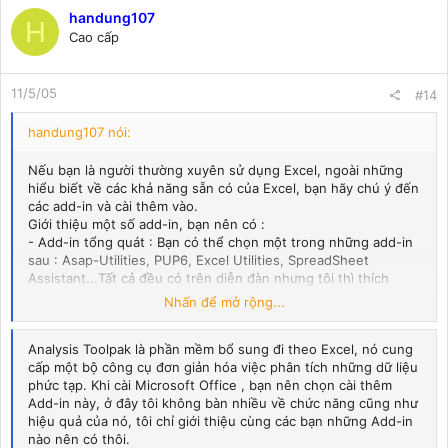
handung107
H
Cao cấp
11/5/05
#14
handung107 nói:
Nếu bạn là người thường xuyên sử dụng Excel, ngoài những
hiểu biết về các khả năng sẵn có của Excel, bạn hãy chú ý đến
các add-in và cài thêm vào.
Giới thiệu một số add-in, bạn nên có :
- Add-in tổng quát : Bạn có thể chọn một trong những add-in
sau : Asap-Utilities, PUP6, Excel Utilities, SpreadSheet
Assistant...Tất cả đều có trên diễn đàn nhưng tôi thì thích
Asap hơn cả.
Nhấn để mở rộng...
- Add-in về di chuyển qua lại giữa các Sheet : Được giới thiêu
trong đề tài cùng tên, các bạn có thể Down xuống. Đánh giá
Analysis Toolpak là phần mềm bổ sung đi theo Excel, nó cung
các Add-in này, tôi thích Workbook Navigation.xla nhất.
cấp một bộ công cụ đơn giản hóa việc phân tích những dữ liệu
- Add-in về tên và nhãn : Name Lister (File của Levanduyet)
phức tạp. Khi cài Microsoft Office , bạn nên chọn cài thêm
có trong PUP6, hoặc nếu bạn không cài PUP6, bạn có thể cài
Add-in này, ở đây tôi không bàn nhiều về chức năng cũng như
NameLister riêng...
hiệu quả của nó, tôi chỉ giới thiệu cùng các bạn những Add-in
Ngoài ra, một số Add-in bạn nên chuẩn bị sẵn cho công việc
nào nên có thôi.
KT sau này, lúc bạn gặp phải, đôi khi bạn sẽ thấy chúng rất