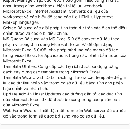
Report Manager: Tạo các report bao gồm nhiều vùng in khác
nhau trong cùng workbook, hiển thị tối ưu workbook.
Microsoft Excel Internet Assistant: Converts dữ liệu của
worksheet và các biểu đồ sang các file HTML ( Hypertext
Markup language).
Solver: Bổ sung các giải pháp tính toán dự trên các ô có thể điều
chỉnh được và các ô bị điều chỉnh.
MS Query: Bổ sung vào MS Excel 5.0 để convert dữ liệu theo
phạm vi trong định dạng Microsoft Excel 97 để định dạng
Microsoft Excel 5.0/95, cho phép sử dụng các macro đã tạo
trong Visual Basic for Applications trong các phiên bản trước của
Microsoft Excel.
Template Utilities: Cung cấp các tiện ích được sử dụng bằng
cách xây dựng các template trong Microsoft Excel.
Template Wizard with Data Tracking: Tạo ra các template để ghi
lại các dữ liệu nhập vào trong cơ sở dữ liệu bảng tính cho phép
hiệu chỉnh và phân tích.
Update Add-In Links: Updates các đường dẫn tới các đặc tính
của Microsoft Excel 97 đã được bổ sung trong các phiên bản
của Microsoft Excel.
Web Form Wizard: Thiết đặt một form trên Web server để dữ liệu
gõ vào trong form sẽ được bổ sung vào cơ sở dữ liệu.