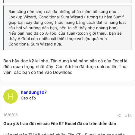
hữu ích. Đó là :
-Add-in : (có thể là UDF : Hàm người dủng tự viết ) Sắp xếp
Bạn cũng nên chọn cài đủ những phần mềm bổ sung như :
tiếng Việt
Lookup Wizard, Conditional Sum Wizard ( tương tự hàm Sumif
-Add-in : Chuyển số thành chữ
giúp bạn xây dựng công thức mảng bằng cách đặt ra hàng lọat
-Add-in : Convert Font (đặc biệt là bản của OverAC đang được
câu hỏi và hướng dẫn bạn, nên ta sẽ thấy nhẹ nhàng hơn).
thảo luận sôi nổi trên diễn đàn)
Nếu bạn nào đã có A-Tool của Tuanktcdcn giới thiệu, bạn sẽ
-Add-in : Kiểm tra MST
thấy A-Tool còn nhiều cái thiết thực và hiệu quả hơn
Hàm người dùng tự biên soạn gồm :
Conditional Sum Wizard nữa.
- Hàm chấm công (Bài của Levanduyet)
-Hàm tính thuế TNCN
-Hàm FIFO và LIFO
Bạn hãy đọc kỹ lại nhé. Tận dụng khả năng sẵn có của Excel là
Mong các bạn tham gia góp ý cho đề tài : Theo bạn, Excel nên
điều quan trọng nhất đấy. Các Add-in đã được upload lên Thư
thêm những Add-in nào là có ích ?
viện, các bạn có thể vào Download
handung107
H
Cao cấp
16/6/05
#15
Góp ý & trao đổi về các File KT Excel đã có trên diễn đàn
Hiện tại trên TV đã có khá nhiều File KT - Excel, các bạn chắc