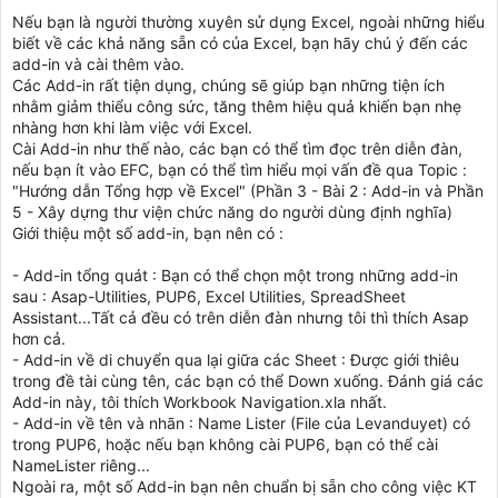
Nếu bạn là người thường xuyên sử dụng Excel, ngoài những hiểu
biết về các khả năng sẵn có của Excel, bạn hãy chú ý đến các
add-in và cài thêm vào.
Các Add-in rất tiện dụng, chúng sẽ giúp bạn những tiện ích
nhằm giảm thiểu công sức, tăng thêm hiệu quả khiến bạn nhẹ
nhàng hơn khi làm việc với Excel.
Cài Add-in như thế nào, các bạn có thể tìm đọc trên diễn đàn,
nếu bạn ít vào EFC, bạn có thể tìm hiểu mọi vấn đề qua Topic :
"Hướng dẫn Tổng hợp về Excel" (Phần 3 - Bài 2 : Add-in và Phần
5 - Xây dựng thư viện chức năng do người dùng định nghĩa)
Giới thiệu một số add-in, bạn nên có :
- Add-in tổng quát : Bạn có thể chọn một trong những add-in
sau : Asap-Utilities, PUP6, Excel Utilities, SpreadSheet
Assistant...Tất cả đều có trên diễn đàn nhưng tôi thì thích Asap
hơn cả.
- Add-in về di chuyển qua lại giữa các Sheet : Được giới thiêu
trong đề tài cùng tên, các bạn có thể Down xuống. Đánh giá các
Add-in này, tôi thích Workbook Navigation.xla nhất.
- Add-in về tên và nhãn : Name Lister (File của Levanduyet) có
trong PUP6, hoặc nếu bạn không cài PUP6, bạn có thể cài
NameLister riêng...
Ngoài ra, một số Add-in bạn nên chuẩn bị sẵn cho công việc KT