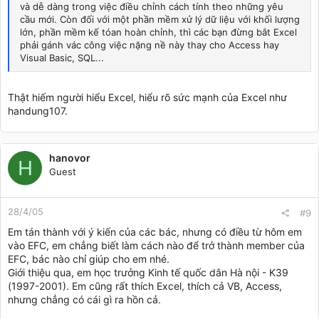
và dễ dàng trong việc điều chỉnh cách tính theo những yêu
cầu mới. Còn đối với một phần mềm xử lý dữ liệu với khối lượng
lớn, phần mềm kế tóan hoàn chỉnh, thì các bạn đừng bắt Excel
phải gánh vác công việc nặng nề này thay cho Access hay
Visual Basic, SQL...
Thật hiếm người hiểu Excel, hiểu rõ sức mạnh của Excel như
handung107.
hanovor
H
Guest
28/4/05
#9
Em tán thành với ý kiến của các bác, nhưng có điều từ hôm em
vào EFC, em chẳng biết làm cách nào để trở thành member của
EFC, bác nào chỉ giúp cho em nhé.
Giới thiệu qua, em học trưởng Kinh tế quốc dân Hà nội - K39
(1997-2001). Em cũng rất thích Excel, thích cả VB, Access,
nhưng chẳng có cái gì ra hồn cả.