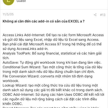
Guest
các Add-in này, tôi thích Workbook Navigation.xla nhất.
- Add-in về tên và nhãn : Name Lister (File của Levanduyet)
có trong PUP6, hoặc nếu bạn không cài PUP6, bạn có thể cài
11/5/05
#13
NameLister riêng...
Không ai cần đến các add-in có sẵn của EXCEL a ?
Ngoài ra, một số Add-in bạn nên chuẩn bị sẵn cho công việc
KT sau này, lúc bạn gặp phải, đôi khi bạn sẽ thấy chúng rất
hữu ích. Đó là :
-Add-in : (có thể là UDF : Hàm người dủng tự viết ) Sắp xếp
Access Links Add-Internet: Để tạo ra các form Microsoft Access
tiếng Việt
và gửi dữ liệu sang Excel, nhập dữ liệu từ Excel sang Access.
-Add-in : Chuyển số thành chữ
Bạn phải cài đặt Microsoft Access 97 trong hệ thống để có thể
-Add-in : Convert Font (đặc biệt là bản của OverAC đang được
sử dụng AccessLinks add-in.
thảo luận sôi nổi trên diễn đàn)
Analysis ToolPark: Bổ sung financial, statistical và các hàm giải
-Add-in : Kiểm tra MST
tích.
Hàm người dùng tự biên soạn gồm :
AutoSave: Tự động ghi workbook trong khi ban đang làm việc.
- Hàm chấm công (Bài của Levanduyet)
Conditional Sum Wizard: Tạo một công thức là tổng của dữ liệu
-Hàm tính thuế TNCN
trong một danh sách nếu dữ liệu đúng chuẩn bạn chỉ định.
-Hàm FIFO và LIFO
File Conversion Wizard: converts một nhóm tới định dạng
workbook.
Trên đây, chỉ là một số gợi ý đầu tiên cho các bước chuẩn bị
Lookup Wizard: tạo một công thức tra cứu dữ liệu trong một
đầu tiên cho Excel của bạn sẵn sàng đi vào chương trình làm
danh sách sử dụng các giá trị đã biết khác có trong danh sách.
KT.
ODBC Add-Internet: Sử dụng các hàm Uses ODBC để kết nối tới
Mong các bạn tham gia góp ý cho đề tài : Theo bạn, Excel nên
các nguồn dữ liệu mở rộng bằng cách cài đặt các trình điều
thêm những Add-in nào là có ích ?
khiển ODBC.