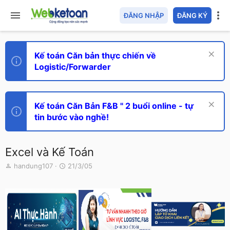
ĐĂNG NHẬP
ĐĂNG KÝ
Kế toán Căn bản thực chiến về
Logistic/Forwarder
Kế toán Căn Bản F&B " 2 buổi online - tự
tin bước vào nghề!
Excel và Kế Toán
T
N
handung107
21/3/05
h
g
r
à
e
y
a
g
d
ử
s
i