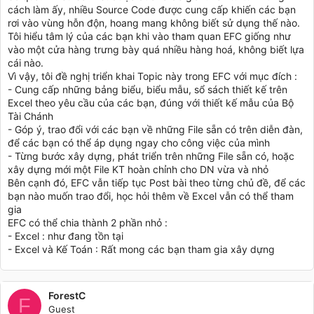
cách làm ấy, nhiều Source Code được cung cấp khiến các bạn
rơi vào vùng hỗn độn, hoang mang không biết sử dụng thế nào.
Tôi hiểu tâm lý của các bạn khi vào tham quan EFC giống như
vào một cửa hàng trưng bày quá nhiều hàng hoá, không biết lựa
cái nào.
Vì vậy, tôi đề nghị triển khai Topic này trong EFC với mục đích :
- Cung cấp những bảng biểu, biểu mẫu, sổ sách thiết kế trên
Excel theo yêu cầu của các bạn, đúng với thiết kế mẫu của Bộ
Tài Chánh
- Góp ý, trao đổi với các bạn về những File sẵn có trên diễn đàn,
để các bạn có thể áp dụng ngay cho công việc của mình
- Từng bước xây dựng, phát triển trên những File sẵn có, hoặc
xây dựng mới một File KT hoàn chỉnh cho DN vừa và nhỏ
Bên cạnh đó, EFC vẫn tiếp tục Post bài theo từng chủ đề, để các
bạn nào muốn trao đổi, học hỏi thêm về Excel vẫn có thể tham
gia
EFC có thể chia thành 2 phần nhỏ :
- Excel : như đang tồn tại
- Excel và Kế Toán : Rất mong các bạn tham gia xây dựng
ForestC
F
Guest