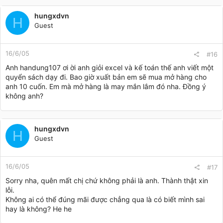
hungxdvn
H
Guest
16/6/05
#16
Anh handung107 ơi ời anh giỏi excel và kế toán thế anh viết một
quyển sách dạy đi. Bao giờ xuất bản em sẽ mua mở hàng cho
anh 10 cuốn. Em mà mở hàng là may mắn lắm đó nha. Đồng ý
không anh?
hungxdvn
H
Guest
16/6/05
#17
Sorry nha, quên mất chị chứ không phải là anh. Thành thật xin
lỗi.
Không ai có thể đúng mãi được chẳng qua là có biết mình sai
hay là không? He he