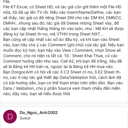
File.
File KT-Excel, có Sheet HD, và tác giả còn gởi thêm một File HD
nữa, tôi đã up lên TV rồi. Nếu vào Insert/Name/Define, các bạn
sẽ thấy, tác giả có để riêng Sheet DM cho các DM KH, DMNCC,
DMHH...nhưng sau đó, tác giả đã Delete những Sheet này, để
các bạn cập nhật thẳng thông tin vào luôn, như : Mã KH sẽ được
đăng ký tại Sheet th-no, mã VTHH trong Sheet NXT...
Bạn cũng sẽ cập nhật các số dư đầu kỳ, và khi bạn vào Sheet
nào, bạn hãy chú ý các Comment (ghi chú) của tác giả. Nếu bạn
muốn đọc kỹ hơn, bạn hãy vào View / Comment, chọn Show all
Comment, cho nó hiện ra tất cả. Td : Sheet Khai Thue, có các
Comment hướng dẫn như sau :Cell A2, khi bạn để trống, tiêu đề
sẽ là Bảng kê HH bán ra, ngược lại là Bảng kê HH mua vào.
Bạn DongocAnh có hỏi về các ô C3 Sheet ct-no, ô E2 Sheet th-
no, các ô này tác giả thiết lập Data/Validation thôi, cách làm đã
có bài hướng dẫn, bạn có thể tham khảo trên diễn đàn. Bạn vào
Data / Validation, chú ý phần Source xem tham chiếu đến miền
nào, dãy nào, bạn sẽ hiểu được thôi
Do_Ngoc_Anh2002
D
Guest