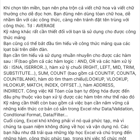
Khi chọn tên miền, bạn nên pha trộn cả viết chữ hoa và viết chữ
thường cho dễ đọc hơn. Bạn đừng nên dùng tòan chữ hoa, dễ
nhầm lẫn với các công thức, càng nên tránh đặt tên trùng với
công thức. Td : AVERAGE
Kỹ năng khác rất cần thiết đối với bạn là sử dụng cho được công
thức mảng
Bạn cũng có thể bắt đầu tìm hiểu về công thức mảng qua các
lọat bài trên diễn đàn.
Bạn cần tìm hiểu và sử dụng nhuần nhuyễn cho được các hàm
sau : IF(bao gồm cả các hàm logic : AND, OR và các hàm xử lý
lỗi : ISNA, ISERROR..), hàm xử lý chuỗi (RIGHT, LEFT, MID, TRIM,
SUBSTITUTE...), SUM, COUNT (bao gồm cả COUNTIF, COUNTA,
COUNTBLANK), hàm dò tìm tham chiếu(LOOKUP, VLOOKUP,
HLOOKUP, MATCH, INDEX, OFFSET..), hàm ADDRESS,
INDIRECT. Công việc Kế Tóan của bạn tự động hóa được đến
đâu phụ thuộc vào bạn xử lý được các hàm trên như thế nào đó
Kỹ năng cần thiết còn bao gồm cả việc bạn cần nắm vững cả
những kiến thức cơ bản có sẵn trong Excel như Data/Validation,
Condtional Format, Data/Filter...
Cuối cùng, Excel khó không phải vì nó quá phức tạp, mà vì
chúng ta quan niệm không đúng về học và vận dụng nó. Các
bạn hầu như đã trải qua những lớp học Excel và chú trọng đến
những hàm, công thức phức tạp, trong khi việc tổ chức một