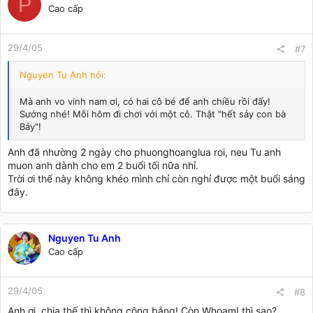
P
Cao cấp
29/4/05
#7
Nguyen Tu Anh nói:
Mà anh vo vinh nam ơi, có hai cô bé để anh chiều rồi đấy!
Sướng nhé! Mỗi hôm đi chơi với một cô. Thật "hết sảy con bà
Bảy"!
Anh đã nhường 2 ngày cho phuonghoanglua roi, neu Tu anh
muon anh dành cho em 2 buổi tối nữa nhỉ.
Trời ơi thế này không khéo mình chỉ còn nghỉ được một buổi sáng
đây.
Nguyen Tu Anh
Cao cấp
29/4/05
#8
Anh ơi, chia thế thì không công bằng! Còn WhoamI thì sao?