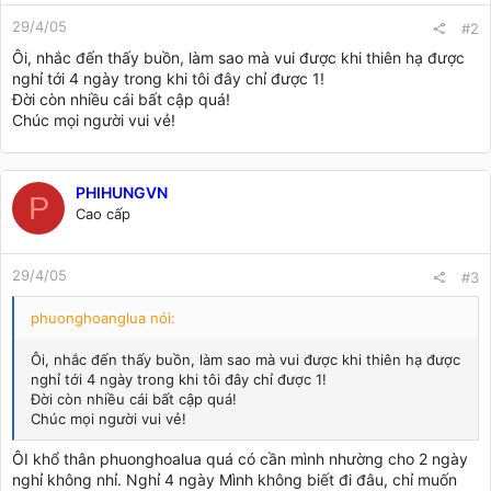
29/4/05
#2
Ôi, nhắc đến thấy buồn, làm sao mà vui được khi thiên hạ được
nghỉ tới 4 ngày trong khi tôi đây chỉ được 1!
Đời còn nhiều cái bất cập quá!
Chúc mọi người vui vẻ!
PHIHUNGVN
P
Cao cấp
29/4/05
#3
phuonghoanglua nói:
Ôi, nhắc đến thấy buồn, làm sao mà vui được khi thiên hạ được
nghỉ tới 4 ngày trong khi tôi đây chỉ được 1!
Đời còn nhiều cái bất cập quá!
Chúc mọi người vui vẻ!
ÔI khổ thân phuonghoalua quá có cần mình nhường cho 2 ngày
nghỉ không nhỉ. Nghỉ 4 ngày Mình không biết đi đâu, chỉ muốn