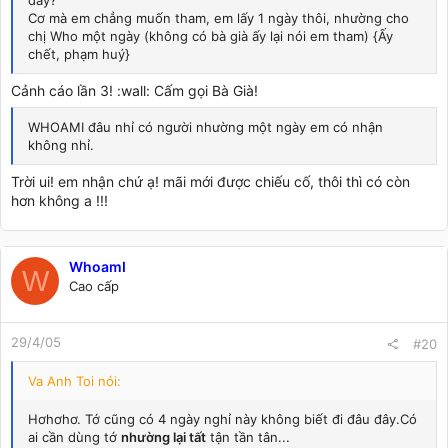
đây?
Cơ mà em chẳng muốn tham, em lấy 1 ngày thôi, nhường cho
chị Who một ngày (không có bà già ấy lại nói em tham) {Ấy
chết, phạm huý}
Cảnh cáo lần 3! :wall: Cấm gọi Bà Già!
WHOAMI đâu nhỉ có người nhường một ngày em có nhận
không nhỉ.
Trời ui! em nhận chứ ạ! mãi mới được chiếu cố, thôi thì có còn
hơn không a !!!
WhoamI
W
Cao cấp
29/4/05
#20
Va Anh Toi nói:
Hơhơhơ. Tớ cũng có 4 ngày nghỉ này không biết đi đâu đây.Có
ai cần dùng tớ
nhường lại tất
tận tần tân...