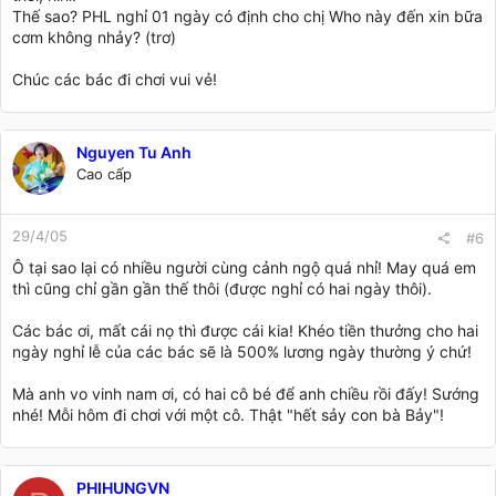
Thế sao? PHL nghỉ 01 ngày có định cho chị Who này đến xin bữa
cơm không nhảy? (trơ)
Chúc các bác đi chơi vui vẻ!
Nguyen Tu Anh
Cao cấp
29/4/05
#6
Ô tại sao lại có nhiều người cùng cảnh ngộ quá nhỉ! May quá em
thì cũng chỉ gần gần thế thôi (được nghỉ có hai ngày thôi).
Các bác ơi, mất cái nọ thì được cái kia! Khéo tiền thưởng cho hai
ngày nghỉ lễ của các bác sẽ là 500% lương ngày thường ý chứ!
Mà anh vo vinh nam ơi, có hai cô bé để anh chiều rồi đấy! Sướng
nhé! Mỗi hôm đi chơi với một cô. Thật "hết sảy con bà Bảy"!
PHIHUNGVN