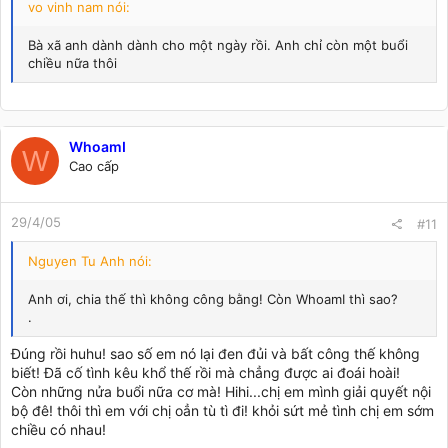
vo vinh nam nói:
Bà xã anh dành dành cho một ngày rồi. Anh chỉ còn một buổi
chiều nữa thôi
WhoamI
W
Cao cấp
29/4/05
#11
Nguyen Tu Anh nói:
Anh ơi, chia thế thì không công bằng! Còn WhoamI thì sao?
.
Đúng rồi huhu! sao số em nó lại đen đủi và bất công thế không
biết! Đã cố tình kêu khổ thế rồi mà chẳng được ai đoái hoài!
Còn những nửa buổi nữa cơ mà! Hihi...chị em mình giải quyết nội
bộ đê! thôi thì em với chị oẳn tù tì đi! khỏi sứt mẻ tình chị em sớm
chiều có nhau!