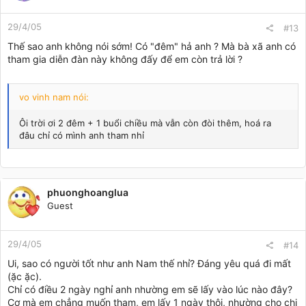
29/4/05
#13
Thế sao anh không nói sớm! Có "đêm" hả anh ? Mà bà xã anh có
tham gia diễn đàn này không đấy để em còn trả lời ?
vo vinh nam nói:
Ôi trời ơi 2 đêm + 1 buổi chiều mà vẫn còn đòi thêm, hoá ra
đâu chỉ có mình anh tham nhỉ
phuonghoanglua
Guest
29/4/05
#14
Ui, sao có người tốt như anh Nam thế nhỉ? Đáng yêu quá đi mất
(ặc ặc).
Chỉ có điều 2 ngày nghỉ anh nhường em sẽ lấy vào lúc nào đây?
Cơ mà em chẳng muốn tham, em lấy 1 ngày thôi, nhường cho chị