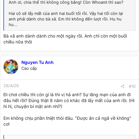
Anh ơi, chia thế thì không công bằng! Còn WhoamI thì sao?
Hai cô sẽ lấy mất của anh hai buổi tối rồi. Vậy hai tối còn lại
anh phải dành cho bà xã. Em thì không đến lượt rồi. Hu hu
hu...
Bà xã anh dành dành cho một ngày rồi. Anh chỉ còn một buổi
chiều nữa thôi
Nguyen Tu Anh
Cao cấp
29/4/05
#10
Đi chơi chiều thì còn gì là thi vị hả anh? Sự lãng mạn của anh đi
đâu hết rồi? Đúng thật 8 năm có khác đã lấy mất của anh rồi. (Hì
hì hì, chuyện bí mật anh nhỉ?)
Em không chịu phần thiệt thòi đâu. "Được ăn cả ngã về không"
cơ!