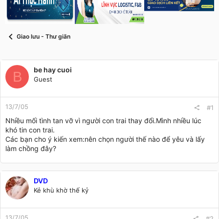
s
i
t
a
r
Giao lưu - Thư giãn
t
e
r
be hay cuoi
B
Guest
13/7/05
#1
Nhiều mối tình tan vỡ vì người con trai thay đổi.Mình nhiều lúc
khó tin con trai.
Các bạn cho ý kiến xem:nên chọn người thế nào để yêu và lấy
làm chồng đây?
DVD
Kẻ khù khờ thế kỷ
13/7/05
#2