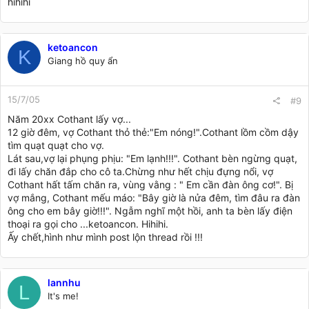
hihihi
ketoancon
K
Giang hồ quy ẩn
15/7/05
#9
Năm 20xx Cothant lấy vợ...
12 giờ đêm, vợ Cothant thỏ thẻ:"Em nóng!".Cothant lồm cồm dậy
tìm quạt quạt cho vợ.
Lát sau,vợ lại phụng phịu: "Em lạnh!!!". Cothant bèn ngừng quạt,
đi lấy chăn đắp cho cô ta.Chừng như hết chịu đựng nổi, vợ
Cothant hất tấm chăn ra, vùng vằng : " Em cần đàn ông cơ!". Bị
vợ mắng, Cothant mếu máo: "Bây giờ là nửa đêm, tìm đâu ra đàn
ông cho em bây giờ!!!". Ngẫm nghĩ một hồi, anh ta bèn lấy điện
thoại ra gọi cho ...ketoancon. Hihihi.
Ấy chết,hình như mình post lộn thread rồi !!!
lannhu
L
It's me!