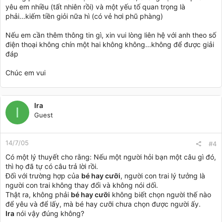
yêu em nhiều (tất nhiên rồi) và một yếu tố quan trọng là
phải...kiếm tiền giỏi nữa hì (có vẻ hơi phũ phàng)
Nếu em cần thêm thông tin gì, xin vui lòng liên hệ với anh theo số
điện thoại không chín một hai không không...không để được giải
đáp
Chúc em vui
Ira
I
Guest
14/7/05
#4
Có một lý thuyết cho rằng: Nếu một người hỏi bạn một câu gì đó,
thì họ đã tự có câu trả lời rồi.
Đối với trường hợp của
bé hay cưỡi
, người con trai lý tưởng là
người con trai không thay đổi và không nói dối.
Thật ra, không phải
bé hay cưỡi
không biết chọn người thế nào
để yêu và để lấy, mà bé hay cưỡi chưa chọn được người ấy.
Ira
nói vậy đúng không?