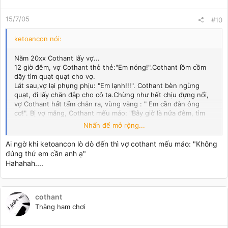
15/7/05
#10
ketoancon nói:
Năm 20xx Cothant lấy vợ...
12 giờ đêm, vợ Cothant thỏ thẻ:"Em nóng!".Cothant lồm cồm
dậy tìm quạt quạt cho vợ.
Lát sau,vợ lại phụng phịu: "Em lạnh!!!". Cothant bèn ngừng
quạt, đi lấy chăn đắp cho cô ta.Chừng như hết chịu đựng nổi,
vợ Cothant hất tấm chăn ra, vùng vằng : " Em cần đàn ông
cơ!". Bị vợ mắng, Cothant mếu máo: "Bây giờ là nửa đêm, tìm
đâu ra đàn ông cho em bây giờ!!!". Ngẫm nghĩ một hồi, anh ta
Nhấn để mở rộng...
bèn lấy điện thoại ra gọi cho ...ketoancon.
Ai ngờ khi ketoancon lò dò đến thì vợ cothant mếu máo: "Không
đúng thứ em cần anh ạ"
Hahahah....
cothant
Thằng ham chơi