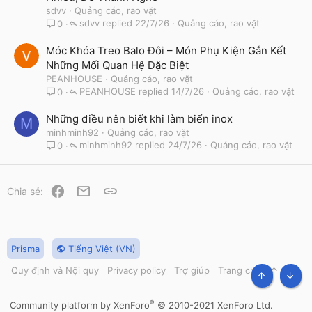
sdvv
Quảng cáo, rao vặt
sdvv
22/7/26
Quảng cáo, rao vặt
0
Móc Khóa Treo Balo Đôi – Món Phụ Kiện Gắn Kết
Những Mối Quan Hệ Đặc Biệt
PEANHOUSE
Quảng cáo, rao vặt
PEANHOUSE
14/7/26
Quảng cáo, rao vặt
0
Những điều nên biết khi làm biển inox
M
minhminh92
Quảng cáo, rao vặt
minhminh92
24/7/26
Quảng cáo, rao vặt
0
Facebook
Email
Link
Chia sẻ:
Prisma
Tiếng Việt (VN)
Quy định và Nội quy
Privacy policy
Trợ giúp
Trang chủ
R
S
TOP
BOT
S
®
Community platform by XenForo
© 2010-2021 XenForo Ltd.