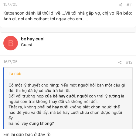
15/7/05
#11
Ketoancon đành lủi thủi đi về....Về tới nhà gặp vợ, chị vợ liền bảo:
Anh ơi, gọi anh cothant tới ngay cho em.....
be hay cuoi
B
Guest
16/7/05
#12
Ira nói:
Có một lý thuyết cho rằng: Nếu một người hỏi bạn một câu gì
đó, thì họ đã tự có câu trả lời rồi.
Đối với trường hợp của
bé hay cưỡi
, người con trai lý tưởng là
người con trai không thay đổi và không nói dối.
Thật ra, không phải
bé hay cưỡi
không biết chọn người thế
nào để yêu và để lấy, mà bé hay cưỡi chưa chọn được người
ấy.
Ira
nói vậy đúng không?
Em lại gặp bác ở đây rồi