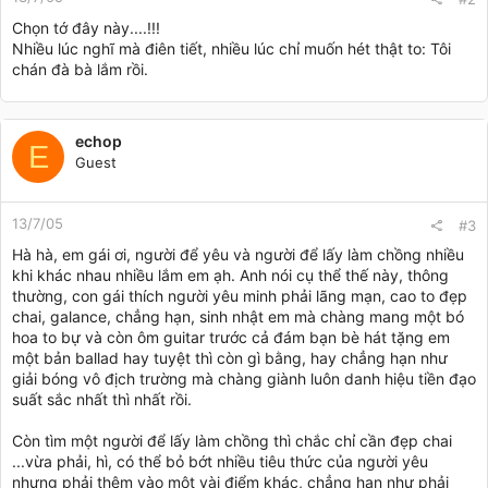
Chọn tớ đây này....!!!
Nhiều lúc nghĩ mà điên tiết, nhiều lúc chỉ muốn hét thật to: Tôi
chán đà bà lắm rồi.
echop
E
Guest
13/7/05
#3
Hà hà, em gái ơi, người để yêu và người để lấy làm chồng nhiều
khi khác nhau nhiều lắm em ạh. Anh nói cụ thể thế này, thông
thường, con gái thích người yêu minh phải lãng mạn, cao to đẹp
chai, galance, chẳng hạn, sinh nhật em mà chàng mang một bó
hoa to bự và còn ôm guitar trước cả đám bạn bè hát tặng em
một bản ballad hay tuyệt thì còn gì bằng, hay chẳng hạn như
giải bóng vô địch trường mà chàng giành luôn danh hiệu tiền đạo
suất sắc nhất thì nhất rồi.
Còn tìm một người để lấy làm chồng thì chắc chỉ cần đẹp chai
...vừa phải, hì, có thể bỏ bớt nhiều tiêu thức của người yêu
nhưng phải thêm vào một vài điểm khác, chẳng hạn như phải