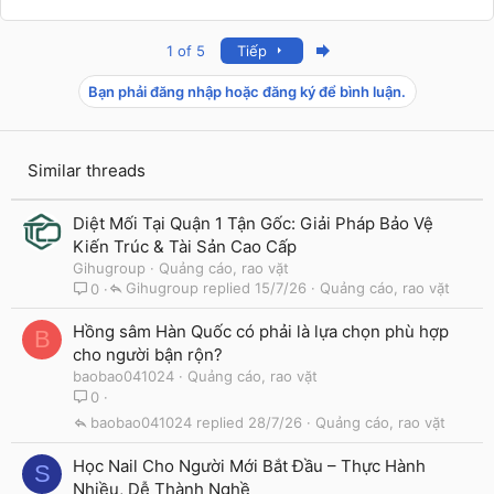
Last
1 of 5
Tiếp
Bạn phải đăng nhập hoặc đăng ký để bình luận.
Similar threads
Diệt Mối Tại Quận 1 Tận Gốc: Giải Pháp Bảo Vệ
Kiến Trúc & Tài Sản Cao Cấp
Gihugroup
Quảng cáo, rao vặt
Gihugroup
15/7/26
Quảng cáo, rao vặt
0
Hồng sâm Hàn Quốc có phải là lựa chọn phù hợp
B
cho người bận rộn?
baobao041024
Quảng cáo, rao vặt
0
baobao041024
28/7/26
Quảng cáo, rao vặt
Học Nail Cho Người Mới Bắt Đầu – Thực Hành
S
Nhiều, Dễ Thành Nghề