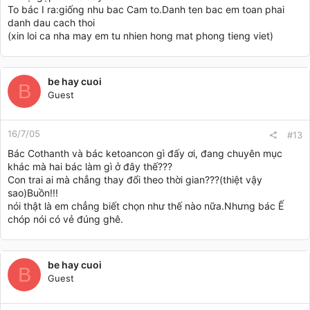
To bác I ra:giống nhu bac Cam to.Danh ten bac em toan phai
danh dau cach thoi
(xin loi ca nha may em tu nhien hong mat phong tieng viet)
be hay cuoi
B
Guest
16/7/05
#13
Bác Cothanth và bác ketoancon gì đấy ơi, đang chuyên mục
khác mà hai bác làm gì ở đây thế???
Con trai ai mà chẳng thay đổi theo thời gian???(thiệt vậy
sao)Buồn!!!
nói thật là em chẳng biết chọn như thế nào nữa.Nhưng bác Ế
chóp nói có vẻ đúng ghê.
be hay cuoi
B
Guest