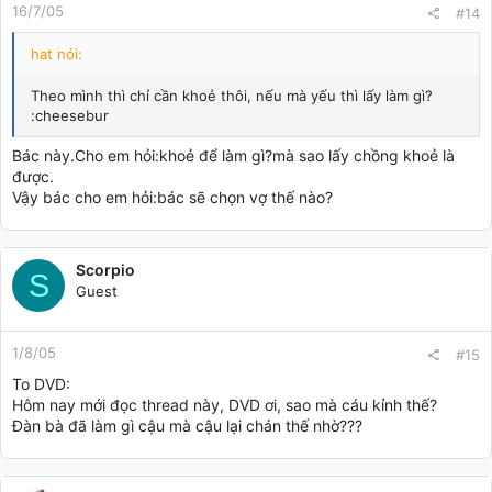
16/7/05
#14
hat nói:
Theo mình thì chỉ cần khoẻ thôi, nếu mà yếu thì lấy làm gì?
:cheesebur
Bác này.Cho em hỏi:khoẻ để làm gì?mà sao lấy chồng khoẻ là
được.
Vậy bác cho em hỏi:bác sẽ chọn vợ thế nào?
Scorpio
S
Guest
1/8/05
#15
To DVD:
Hôm nay mới đọc thread này, DVD ơi, sao mà cáu kỉnh thế?
Đàn bà đã làm gì cậu mà cậu lại chán thế nhờ???