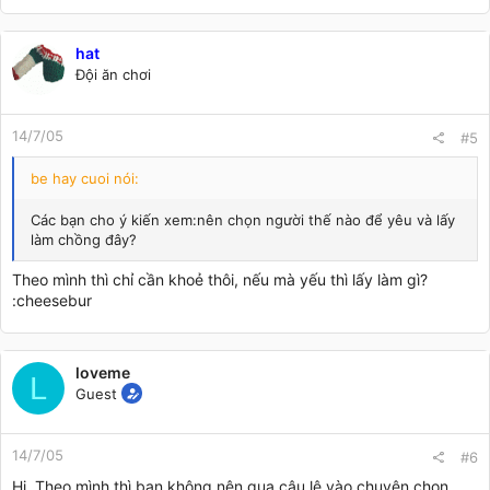
hat
Đội ăn chơi
14/7/05
#5
be hay cuoi nói:
Các bạn cho ý kiến xem:nên chọn người thế nào để yêu và lấy
làm chồng đây?
Theo mình thì chỉ cần khoẻ thôi, nếu mà yếu thì lấy làm gì?
:cheesebur
loveme
L
Guest
14/7/05
#6
Hi, Theo mình thì bạn không nên qua câu lệ vào chuyện chọn