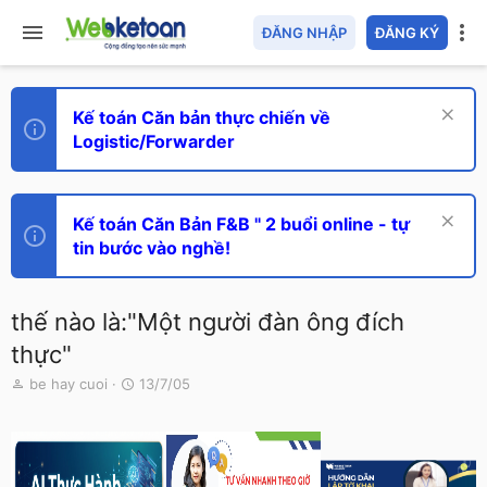
ĐĂNG NHẬP
ĐĂNG KÝ
Kế toán Căn bản thực chiến về
Logistic/Forwarder
Kế toán Căn Bản F&B " 2 buổi online - tự
tin bước vào nghề!
thế nào là:"Một người đàn ông đích
thực"
T
N
be hay cuoi
13/7/05
h
g
r
à
e
y
a
g
d
ử