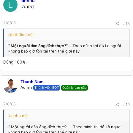
lannhu
L
It's me!
2/8/05
#18
Nhat Dieu nói:
" Một người đàn ông đích thực?"
.. Theo mình thì đó Là người
không bao giờ tồn tại trên thế giới này
Đúng 100%.
Thanh Nam
Admin
Thành viên BQT
Quản lý cao cấp
2/8/05
#19
lannhu nói:
" Một người đàn ông đích thực?" .. Theo mình thì đó Là người
không bao giờ tồn tại trên thế giới này