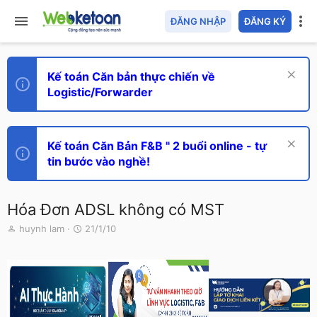
ĐĂNG NHẬP
ĐĂNG KÝ
Kế toán Căn bản thực chiến về
Logistic/Forwarder
Kế toán Căn Bản F&B " 2 buổi online - tự
tin bước vào nghề!
Hóa Đơn ADSL không có MST
T
N
huynh lam
21/1/10
h
g
r
à
e
y
a
g
d
ử
s
i