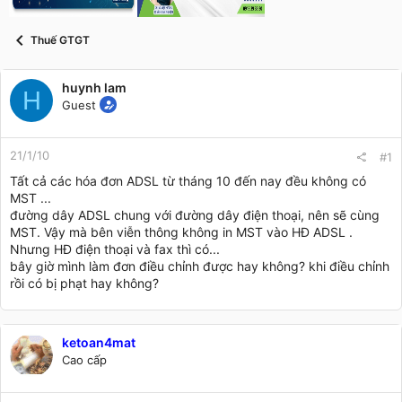
t
a
r
Thuế GTGT
t
e
r
huynh lam
H
Guest
21/1/10
#1
Tất cả các hóa đơn ADSL từ tháng 10 đến nay đều không có
MST ...
đường dây ADSL chung với đường dây điện thoại, nên sẽ cùng
MST. Vậy mà bên viễn thông không in MST vào HĐ ADSL .
Nhưng HĐ điện thoại và fax thì có...
bây giờ mình làm đơn điều chỉnh được hay không? khi điều chỉnh
rồi có bị phạt hay không?
ketoan4mat
Cao cấp