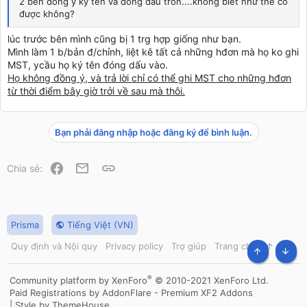
2 bên đồng ý ký tên và đóng dấu tròn....không biết như thế có
được không?
lúc trước bên mình cũng bị 1 trg hợp giống như bạn.
Mình làm 1 b/bản đ/chỉnh, liệt kê tất cả những hđơn mà họ ko ghi
MST, ycầu họ ký tên đóng dấu vào.
Họ không đồng ý, và trả lời chỉ có thể ghi MST cho những hđơn
từ thời điểm bây giờ trởi về sau mà thôi.
Bạn phải đăng nhập hoặc đăng ký để bình luận.
Facebook
Email
Link
Chia sẻ:
Prisma
Tiếng Việt (VN)
Quy định và Nội quy
Privacy policy
Trợ giúp
Trang chủ
R
S
TOP
BOT
S
®
Community platform by XenForo
© 2010-2021 XenForo Ltd.
Paid Registrations by
AddonFlare - Premium XF2 Addons
|
Style by ThemeHouse