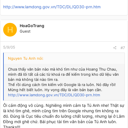
http://www.lamdong.gov.vn/TDC/DL/QD30-prn.htm
HoaGoTrang
H
Guest
5/9/05
#7
Nguyen Tu Anh nói:
Chưa thấy văn bản nào mà khó tìm như của Hoang Thu Chau,
mình đã lôi tất cả các từ khoá ra để kiếm trong kho dữ liệu văn
bản mà không tài nào tìm ra.
Thế rồi dùng cách tìm kiếm với Google là ra luôn. Nó đây rồi!
Mừng hết biết luôn. Hy vọng đây là văn bản bạn cần.
http://www.lamdong.gov.vn/TDC/DL/QD30-prn.htm
Ôi cảm động vô cùng. Nghiêng mình cảm tạ Tú Anh nhe! Thật sự
là khó tìm ghê, mình cũng tìm trên Google nhưng tìm không ra
đó. Đúng là Cục tiêu chuẩn đo lường chất lượng, nhưng lại ở Lâm
Đồng mới ghê chứ. Bái phục tài tìm văn bản của Tú Anh luôn.
Thanks!!!