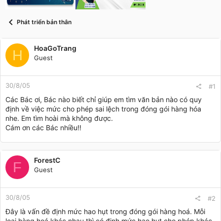
t
a
r
Phát triển bản thân
t
e
r
HoaGoTrang
H
Guest
30/8/05
#1
Các Bác ơi, Bác nào biết chỉ giúp em tìm văn bản nào có quy
định về việc mức cho phép sai lệch trong đóng gói hàng hóa
nhe. Em tìm hoài mà không được.
Cám ơn các Bác nhiều!!
ForestC
F
Guest
30/8/05
#2
Đây là vấn đề định mức hao hụt trong đóng gói hàng hoá. Mỗi
loại hàng hoá khác nhau thì có định mức hao hụt cho phép khác