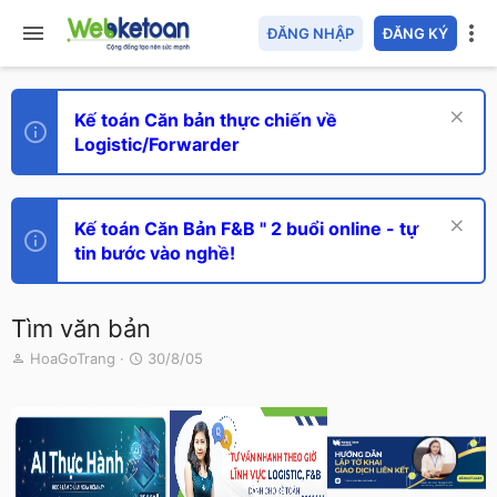
ĐĂNG NHẬP
ĐĂNG KÝ
Kế toán Căn bản thực chiến về
Logistic/Forwarder
Kế toán Căn Bản F&B " 2 buổi online - tự
tin bước vào nghề!
Tìm văn bản
T
N
HoaGoTrang
30/8/05
h
g
r
à
e
y
a
g
d
ử
s
i