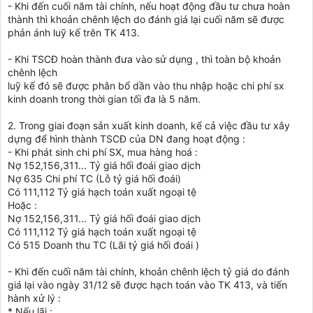
- Khi đến cuối năm tài chính, nếu hoạt động đầu tư chưa hoàn
thành thì khoản chênh lệch do đánh giá lại cuối năm sẽ được
phản ánh luỹ kế trên TK 413.
- Khi TSCĐ hoàn thành đưa vào sử dụng , thì toàn bộ khoản
chênh lệch
luỹ kế đó sẽ được phân bổ dần vào thu nhập hoặc chi phí sx
kinh doanh trong thời gian tối đa là 5 năm.
2. Trong giai đoạn sản xuất kinh doanh, kể cả việc đầu tư xây
dựng để hình thành TSCĐ của DN đang hoạt động :
- Khi phát sinh chi phí SX, mua hàng hoá :
Nợ 152,156,311... Tỷ giá hối đoái giao dịch
Nợ 635 Chi phí TC (Lỗ tỷ giá hối đoái)
Có 111,112 Tỷ giá hạch toán xuất ngoại tệ
Hoặc :
Nợ 152,156,311... Tỷ giá hối đoái giao dịch
Có 111,112 Tỷ giá hạch toán xuất ngoại tệ
Có 515 Doanh thu TC (Lãi tỷ giá hối đoái )
- Khi đến cuối năm tài chính, khoản chênh lệch tỷ giá do đánh
giá lại vào ngày 31/12 sẽ được hạch toán vào TK 413, và tiến
hành xử lý :
* Nếu lãi :