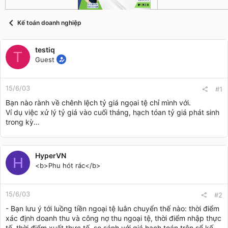
t
a
r
Kế toán doanh nghiệp
t
e
r
testiq
T
Guest
15/6/03
#1
Bạn nào rành về chênh lệch tỷ giá ngọai tệ chỉ mình với.
Ví dụ việc xử lý tỷ giá vào cuối tháng, hạch tóan tỷ giá phát sinh
trong kỳ...
HyperVN
H
<b>Phu hót rác</b>
15/6/03
#2
- Bạn lưu ý tới luồng tiền ngoại tệ luân chuyển thế nào: thời điểm
xác định doanh thu và công nợ thu ngoại tệ, thời điểm nhập thực
tế, thời điểm xuất thực tế, so sánh với giá hạch toán trên sổ kế