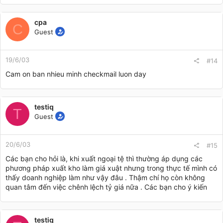
cpa
C
Guest
19/6/03
#14
Cam on ban nhieu minh checkmail luon day
testiq
T
Guest
20/6/03
#15
Các bạn cho hỏi là, khi xuất ngoại tệ thì thường áp dụng các
phương pháp xuất kho làm giá xuật nhưng trong thực tế mình có
thấy doanh nghiệp làm như vậy đâu . Thậm chí họ còn không
quan tâm đến việc chênh lệch tỷ giá nữa . Các bạn cho ý kiến
testiq