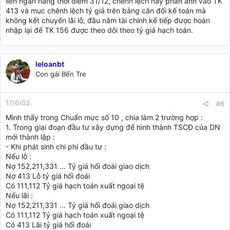
liên ngân hàng thời điểm 31/12, chênh lệch này phản ánh vào TK
413 và mục chênh lệch tỷ giá trên bảng cân đối kế toán mà
không kết chuyển lãi lỗ, đầu năm tài chính kế tiếp được hoàn
nhập lại để TK 156 được theo dõi theo tỷ giá hạch toán.
leloanbt
Con gái Bến Tre
17/6/03
#6
Mình thấy trong Chuẩn mực số 10 , chia làm 2 trường hợp :
1. Trong giai đoạn đầu tư xây dựng để hình thành TSCĐ của DN
mới thành lập :
- Khi phát sinh chi phí đầu tư :
Nếu lỗ :
Nợ 152,211,331 ... Tỷ giá hối đoái giao dịch
Nợ 413 Lỗ tỷ giá hối đoái
Có 111,112 Tỷ giá hạch toán xuất ngoại tệ
Nếu lãi :
Nợ 152,211,331 ... Tỷ giá hối đoái giao dịch
Có 111,112 Tỷ giá hạch toán xuất ngoại tệ
Có 413 Lãi tỷ giá hối đoái