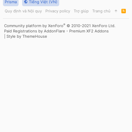
Prisma
Tiếng Việt (VN)
Quy định và Nội quy
Privacy policy
Trợ giúp
Trang chủ
R
S
S
®
Community platform by XenForo
© 2010-2021 XenForo Ltd.
Paid Registrations by
AddonFlare - Premium XF2 Addons
|
Style by ThemeHouse