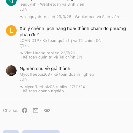
u
leaquynh
Webketoan và Sinh viên
e
0
s
leaquynh
29/3/26
Webketoan và Sinh viên
t
i
Xử lý chênh lệch hàng hoá/ thành phẩm do phương
L
o
pháp đo?
n
LOAN DTP
Kế toán quản trị và Tài chính DN
4
Viet Huong
22/7/26
Kế toán quản trị và Tài chính DN
Nghiên cứu về giá thành
Mycoffeeboiz03
Kế toán doanh nghiệp
0
Mycoffeeboiz03
17/11/24
Kế toán doanh nghiệp
Facebook
Email
Link
Chia sẻ: