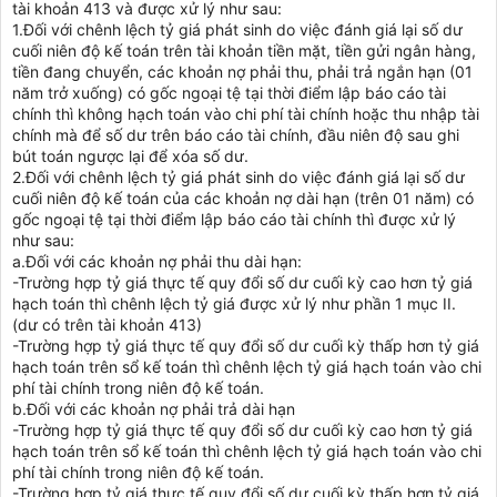
tài khoản 413 và được xử lý như sau:
1.Đối với chênh lệch tỷ giá phát sinh do việc đánh giá lại số dư
cuối niên độ kế toán trên tài khoản tiền mặt, tiền gửi ngân hàng,
tiền đang chuyển, các khoản nợ phải thu, phải trả ngắn hạn (01
năm trở xuống) có gốc ngoại tệ tại thời điểm lập báo cáo tài
chính thì không hạch toán vào chi phí tài chính hoặc thu nhập tài
chính mà để số dư trên báo cáo tài chính, đầu niên độ sau ghi
bút toán ngược lại để xóa số dư.
2.Đối với chênh lệch tỷ giá phát sinh do việc đánh giá lại số dư
cuối niên độ kế toán của các khoản nợ dài hạn (trên 01 năm) có
gốc ngoại tệ tại thời điểm lập báo cáo tài chính thì được xử lý
như sau:
a.Đối với các khoản nợ phải thu dài hạn:
-Trường hợp tỷ giá thực tế quy đổi số dư cuối kỳ cao hơn tỷ giá
hạch toán thì chênh lệch tỷ giá được xử lý như phần 1 mục II.
(dư có trên tài khoản 413)
-Trường hợp tỷ giá thực tế quy đổi số dư cuối kỳ thấp hơn tỷ giá
hạch toán trên sổ kế toán thì chênh lệch tỷ giá hạch toán vào chi
phí tài chính trong niên độ kế toán.
b.Đối với các khoản nợ phải trả dài hạn
-Trường hợp tỷ giá thực tế quy đổi số dư cuối kỳ cao hơn tỷ giá
hạch toán trên sổ kế toán thì chênh lệch tỷ giá hạch toán vào chi
phí tài chính trong niên độ kế toán.
-Trường hợp tỷ giá thực tế quy đổi số dư cuối kỳ thấp hơn tỷ giá