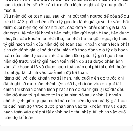
hạch toán trên sổ kế toán thì chênh lệch tỷ giá xử lý như phần 1
mục II.
Đầu niên độ kế toán sau, sau khi ht bút toán ngược để xóa số dư
trên tk 413 phần chênh lệch tỷ giá do đánh giá lại số dư vào thời
điểm cuối niện độ kế toán trước, các đơn vị phải đánh giá lại số
dư ngoại tệ các tài khoản tiền mặt, tiền gửi ngân hàng, tiền đang
chuyển, các khoản nợ phải thu, nợ phải trả có gốc ngoại tệ theo
tỷ giá hạch toán của niên độ kế toán sau. Khoản chênh lệch phát
sinh do đánh giá lại số dư đầu niên độ theo đánh giá tỷ giá hạch
toán của niên độ sau chính là chênh lệch giữa tỷ giá hạch toán
niên độ trước với tỷ giá hạch toán niên độ sau được phản ảnh
vào tài khoản 413 và được hạch toán vào chi phí tài chính hoặc
thu nhập tài chính vào cuối niên độ kế toán.
Riêng đối với các khoản nợ dài hạn, nếu cuối niên độ trước khi
đánh giá số dư phần chênh lệch đã hạch toán vào chi phí tài
chính thì khoản chênh lệch phát sinh do đánh giá lại số dư đầu
niên độ theo tỷ giá hạch toán của niên độ sau chính là khoản
chênh lệch giữa tỷ giá hạch toán của niên độ sau và tỷ giá thực
tế cuối niên độ trước được phản ảnh vào tài khoản 413 và được
hạch toán vào chi phí tài chính hoặc thu nhập tài chính vào cuối
niên độ kế toán.