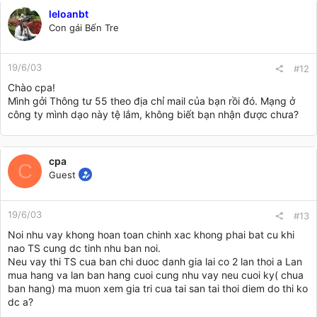
leloanbt
Con gái Bến Tre
19/6/03
#12
Chào cpa!
Mình gởi Thông tư 55 theo địa chỉ mail của bạn rồi đó. Mạng ở
công ty mình dạo này tệ lắm, không biết bạn nhận được chưa?
cpa
C
Guest
19/6/03
#13
Noi nhu vay khong hoan toan chinh xac khong phai bat cu khi
nao TS cung dc tinh nhu ban noi.
Neu vay thi TS cua ban chi duoc danh gia lai co 2 lan thoi a Lan
mua hang va lan ban hang cuoi cung nhu vay neu cuoi ky( chua
ban hang) ma muon xem gia tri cua tai san tai thoi diem do thi ko
dc a?