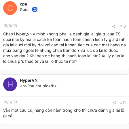
cpa
C
Guest
18/6/03
#10
Chao Hyper_vn y minh khong phai la danh gia lai gia tri cua TS
cuoi moi ky ma la cach ke toan hach toan chenh lech ty gia danh
gia lai cuoi moi ky doi voi cac tai khoan tien cua cac mat hang da
mua bang ngoai te nhung chua ban dc ? va luc do lai lo duoc
cho vao dau? Khi ban dc hang thi hach toan lai ntn? Xu ly giua lai
lo chua p/s thuc te va lai lo thuc te ntn?
HyperVN
H
<b>Phu hót rác</b>
18/6/03
#11
Vẫn một câu cũ, hàng còn nằm trong kho thì chưa đánh giá lãi lỗ
gì cả