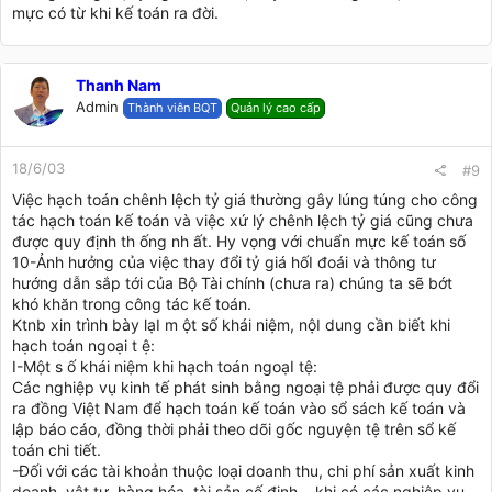
mực có từ khi kế toán ra đời.
Thanh Nam
Admin
Thành viên BQT
Quản lý cao cấp
18/6/03
#9
Việc hạch toán chênh lệch tỷ giá thường gây lúng túng cho công
tác hạch toán kế toán và việc xứ lý chênh lệch tỷ giá cũng chưa
được quy định th ống nh ất. Hy vọng với chuẩn mực kế toán số
10-Ảnh hưởng của việc thay đổi tỷ giá hốI đoái và thông tư
hướng dẫn sắp tới của Bộ Tài chính (chưa ra) chúng ta sẽ bớt
khó khăn trong công tác kế toán.
Ktnb xin trình bày lạI m ột số khái niệm, nộI dung cần biết khi
hạch toán ngoại t ệ:
I-Một s ố khái niệm khi hạch toán ngoạI tệ:
Các nghiệp vụ kinh tế phát sinh bằng ngoại tệ phải được quy đổi
ra đồng Việt Nam để hạch toán kế toán vào sổ sách kế toán và
lập báo cáo, đồng thời phải theo dõi gốc nguyện tệ trên sổ kế
toán chi tiết.
-Đối với các tài khoản thuộc loại doanh thu, chi phí sản xuất kinh
doanh, vật tư, hàng hóa, tài sản cố định... khi có các nghiệp vu