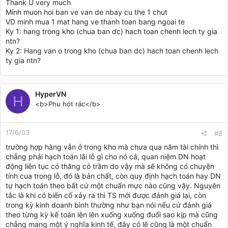
Thank U very much
Minh muon hoi ban ve van de nbay cu the 1 chut
VD minh mua 1 mat hang ve thanh toan bang ngoai te
Ky 1: hang trong kho (chua ban dc) hach toan chenh lech ty gia
ntn?
Ky 2: Hang van o trong kho (chua ban dc) hach toan chenh lech
ty gia ntn?
HyperVN
H
<b>Phu hót rác</b>
17/6/03
#8
trường hợp hàng vẫn ở trong kho mà chưa qua năm tài chính thì
chẳng phải hạch toán lãi lỗ gì cho nó cả, quan niệm DN hoạt
động liên tục có thăng có trầm do vậy mà sẽ không có chuyện
tính cua trong lỗ, đó là bản chất, còn quy định hạch toán hay DN
tự hạch toán theo bất cứ một chuẩn mực nào cũng vậy. Nguyên
tắc là khi có biến cố xảy ra thì TS mới được đánh giá lại, còn
trong kỳ kinh doanh bình thường như bạn nói nếu cứ đánh giá
theo từng kỳ kế toán lên lên xuống xuống đuổi sao kịp mà cũng
chẳng mang một ý nghĩa kinh tế, đây có lẽ cũng là một chuẩn