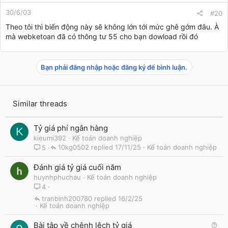
30/6/03
#20
Theo tôi thì biến động này sẽ không lớn tới mức ghê gớm đâu. À
mà webketoan đã có thông tư 55 cho bạn dowload rồi đó
Bạn phải đăng nhập hoặc đăng ký để bình luận.
Similar threads
Tỷ giá phí ngân hàng
K
kieumi392
Kế toán doanh nghiệp
10kg0502
17/11/25
Kế toán doanh nghiệp
5
Đánh giá tỷ giá cuối năm
huynhphuchau
Kế toán doanh nghiệp
4
tranbinh200780
16/2/25
Kế toán doanh nghiệp
Q
Bài tập về chênh lệch tỷ giá