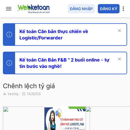
ĐĂNG NHẬP
ĐĂNG KÝ
Kế toán Căn bản thực chiến về
Logistic/Forwarder
Kế toán Căn Bản F&B " 2 buổi online - tự
tin bước vào nghề!
Chênh lệch tỷ giá
T
N
testiq
15/6/03
h
g
r
à
e
y
a
g
d
ử
s
i