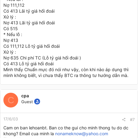
Nợ 111,112
Có 413 Lãi tỷ giá hối đoái
Xử lý :
Nợ 413 Lãi tỷ giá hối đoái
Có 515
* Nếu lỗ :
Nợ 413
Có 111,112 Lỗ tỷ giá hối đoái
Xử lý :
Nợ 635 Chi phí TC (Lỗ tỷ giá hối đoái )
Có 413 Lỗ tỷ giá hối đoái
Mình thấy Chuẩn mực đó nói như vậy, còn khi nào áp dụng thì
mình không biết, vì chưa thấy BTC ra thông tư hướng dẫn mà.
cpa
C
Guest
17/6/03
#7
Cam on ban lehoanbt. Ban co the gui cho minh thong tu do dc
khong? Email cua minh la
nonameknow@yahoo.com