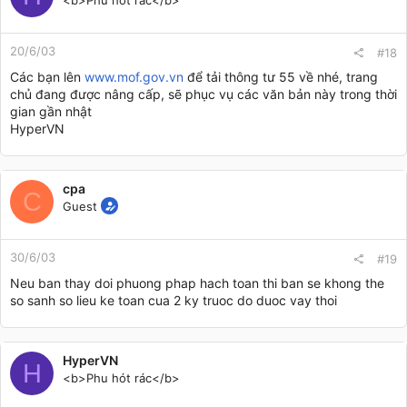
<b>Phu hót rác</b>
20/6/03
#18
Các bạn lên
www.mof.gov.vn
để tải thông tư 55 về nhé, trang
chủ đang được nâng cấp, sẽ phục vụ các văn bản này trong thời
gian gần nhật
HyperVN
cpa
C
Guest
30/6/03
#19
Neu ban thay doi phuong phap hach toan thi ban se khong the
so sanh so lieu ke toan cua 2 ky truoc do duoc vay thoi
HyperVN
H
<b>Phu hót rác</b>