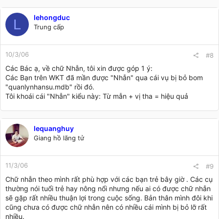
lehongduc
L
Trung cấp
10/3/06
#8
Các Bác ạ, về chữ Nhẫn, tôi xin được góp 1 ý:
Các Bạn trên WKT đã mần được "Nhẫn" qua cái vụ bị bỏ bom
"quanlynhansu.mdb" rồi đó.
Tôi khoái cái "Nhẫn" kiểu này: Từ mẫn + vị tha = hiệu quả
lequanghuy
Giang hồ lãng tử
11/3/06
#9
Chữ nhẫn theo mình rất phù hợp với các bạn trẻ bây giờ . Các cụ
thường nói tuổi trẻ hay nông nổi nhưng nếu ai có được chữ nhẫn
sẽ gặp rất nhiều thuận lợi trong cuộc sống. Bản thân mình đôi khi
cũng chưa có được chữ nhẫn nên có nhiều cái mình bị bỏ lỡ rất
nhiều.