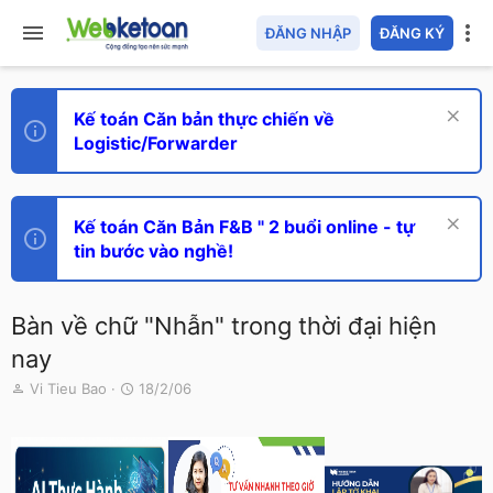
ĐĂNG NHẬP
ĐĂNG KÝ
Kế toán Căn bản thực chiến về
Logistic/Forwarder
Kế toán Căn Bản F&B " 2 buổi online - tự
tin bước vào nghề!
Bàn về chữ "Nhẫn" trong thời đại hiện
nay
T
N
Vi Tieu Bao
18/2/06
h
g
r
à
e
y
a
g
d
ử