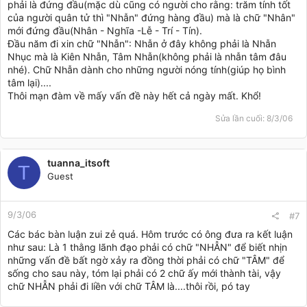
phải là đứng đầu(mặc dù cũng có người cho rằng: trăm tính tốt
của người quân tử thì "Nhẫn" đứng hàng đầu) mà là chữ "Nhân"
mới đứng đầu(Nhân - Nghĩa -Lễ - Trí - Tín).
Đầu năm đi xin chữ "Nhẫn": Nhẫn ở đây không phải là Nhẫn
Nhục mà là Kiên Nhẫn, Tâm Nhẫn(không phải là nhẫn tâm đâu
nhé). Chữ Nhẫn dành cho những người nóng tính(giúp họ bình
tâm lại)....
Thôi mạn đàm về mấy vấn đề này hết cả ngày mất. Khổ!
Sửa lần cuối:
8/3/06
tuanna_itsoft
T
Guest
9/3/06
#7
Các bác bàn luận zui zẻ quá. Hôm trước có ông đưa ra kết luận
như sau: Là 1 thằng lãnh đạo phải có chữ "NHẪN" để biết nhịn
những vấn đề bất ngờ xảy ra đồng thời phải có chữ "TÂM" để
sống cho sau này, tóm lại phải có 2 chữ ấy mới thành tài, vậy
chữ NHẪN phải đi liền với chữ TÂM là....thôi rồi, pó tay