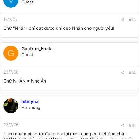
V
Guest
17/7/06
#13
Chữ "Nhẫn" chỉ đạt được khi đeo Nhẫn cho người yêu!
Gautruc_Koala
G
Guest
23/7/06
#14
Chữ NHẪN = Nhờ Ẩn
letmyha
Hư không
23/7/06
#15
Theo như mọi người đang nói thì mình cũng có biết đọc chữ