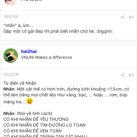
18/2/06
#2
"nhẫn" à, ừm...
Gặp một cô gái đẹp thì phải biết nhẫn chứ hè. :biggrin:
hai2hai
VNUNI Makes a difference
20/2/06
#3
Từ điển về Nhẫn
Nhẫn
: Một vật thể có hình tròn, đường kính khoảng ~1,5cm, có
thể làm bằng mọi chất liệu như vàng, bạc, ... hoặc ... rơm, búp
măng tre...
Nhẫn
: (Nói về tính cách)
CÓ KHI NHẪN ĐỂ YÊU THƯƠNG
CÓ KHI NHẪN ĐỂ TÌM ĐƯỜNG LO TOAN
CÓ KHI NHẪN ĐỂ VẸN TOÀN
CÓ KHI NHẪN ĐỂ TRÁNH TÀN SÁT NHAU