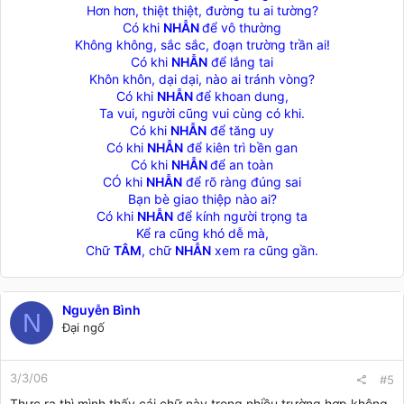
Hơn hơn, thiệt thiệt, đường tu ai tường?
Có khi
NHẪN
để vô thường
Không không, sắc sắc, đoạn trường trần ai!
Có khi
NHẪN
để lắng tai
Khôn khôn, dại dại, nào ai tránh vòng?
Có khi
NHẪN
để khoan dung,
Ta vui, người cũng vui cùng có khi.
Có khi
NHẪN
để tăng uy
Có khi
NHẪN
để kiên trì bền gan
Có khi
NHẪN
để an toàn
CÓ khi
NHẪN
để rõ ràng đúng sai
Bạn bè giao thiệp nào ai?
Có khi
NHẪN
để kính người trọng ta
Kể ra cũng khó dễ mà,
Chữ
TÂM
, chữ
NHẪN
xem ra cũng gần.​
Nguyễn Bình
N
Đại ngố
3/3/06
#5
Thực ra thì mình thấy cái chữ này trong nhiều trường hợp không