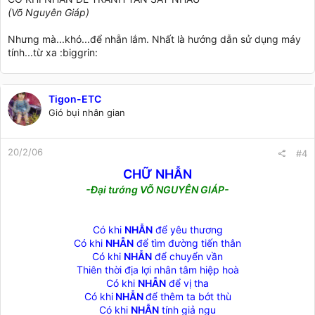
(Võ Nguyên Giáp)
Nhưng mà...khó...để nhẫn lắm. Nhất là hướng dẫn sử dụng máy
tính...từ xa :biggrin:
Tigon-ETC
Gió bụi nhân gian
20/2/06
#4
CHỮ NHẪN
-Đại tướng VÕ NGUYÊN GIÁP-
Có khi
NHẪN
để yêu thương
Có khi
NHẪN
để tìm đường tiến thân
Có khi
NHẪN
để chuyển vần
Thiên thời địa lợi nhân tâm hiệp hoà
Có khi
NHẪN
để vị tha
Có khi
NHẪN
để thêm ta bớt thù
Có khi
NHẪN
tính giả ngu