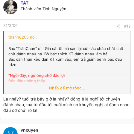
TAT
Thành viên Tình Nguyện
31/3/06
#12
thanh8205 nói:
Bác "TránChán" ơi ! Già cả rồi mà sao lại xúi các cháu chắt chít
chịt đánh nhau hả. Bộ bác thích KT đánh nhau lắm hả.
Bác cẩn thận kẻo dân KT xúm vào, em trả giám bệnh bác đâu
:dzo:
"Ngồi đấy, ngư ông chờ đắc lợi
Đắc đâu chẳng thấy
Thấy lợi rơi"
Nhấn để mở rộng...
Kính bác tranchan79 :q3aHappyM
Lạ nhẩy? tuổi trẻ bây giờ lạ nhẩy? động tí là nghĩ tới chuyện
đánh nhau, mà từ đầu tới cuối mình có khuyến nghị ai đánh nhau
đâu cơ chứ! rõ lạ!
vnxuyen