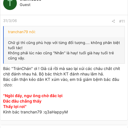
T
Guest
31/3/06
#11
tranchan79 nói:
Chữ gì thì cũng phù hợp với từng đối tượng.... không phân biệt
tuổi tác!
Không phải lúc nào cũng "Nhẫn" là hay! tuổi già hay tuổi trẻ
cũng vậy.
Bác "TránChán" ơi ! Già cả rồi mà sao lại xúi các cháu chắt chít
chịt đánh nhau hả. Bộ bác thích KT đánh nhau lắm hả.
Bác cẩn thận kẻo dân KT xúm vào, em trả giám bệnh bác đâu
:dzo:
"Ngồi đấy, ngư ông chờ đắc lợi
Đắc đâu chẳng thấy
Thấy lợi rơi"
Kính bác tranchan79 :q3aHappyM