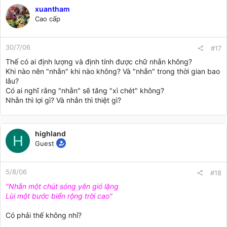
xuantham
Cao cấp
30/7/06
#17
Thế có ai định lượng và định tính được chữ nhẫn không?
Khi nào nên "nhẫn" khi nào không? Và "nhẫn" trong thời gian bao
lâu?
Có ai nghĩ rằng "nhẫn" sẽ tăng "xì chét" không?
Nhẫn thì lợi gì? Và nhẫn thì thiệt gì?
highland
H
Guest
5/8/06
#18
"Nhẫn một chút sóng yên gió lặng
Lùi một bước biển rộng trời cao"
Có phải thế không nhỉ?