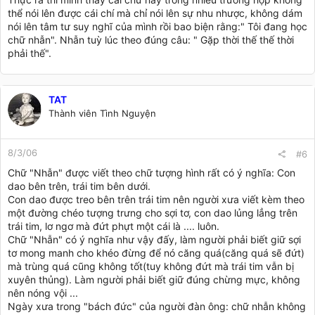
thể nói lên được cái chí mà chỉ nói lên sự nhu nhược, không dám
nói lên tâm tư suy nghĩ của mình rồi bao biện rằng:" Tôi đang học
chữ nhẫn". Nhẫn tuỳ lúc theo đúng câu: " Gặp thời thế thế thời
phải thế".
TAT
Thành viên Tình Nguyện
8/3/06
#6
Chữ "Nhẫn" được viết theo chữ tượng hình rất có ý nghĩa: Con
dao bên trên, trái tim bên dưới.
Con dao được treo bên trên trái tim nên người xưa viết kèm theo
một đường chéo tượng trưng cho sợi tơ, con dao lủng lẳng trên
trái tim, lơ ngơ mà đứt phựt một cái là .... luôn.
Chữ "Nhẫn" có ý nghĩa như vậy đấy, làm người phải biết giữ sợi
tơ mong manh cho khéo đừng để nó căng quá(căng quá sẽ đứt)
mà trùng quá cũng không tốt(tuy không đứt mà trái tim vẫn bị
xuyên thủng). Làm người phải biết giữ đúng chừng mực, không
nên nóng vội ...
Ngày xưa trong "bách đức" của người đàn ông: chữ nhẫn không