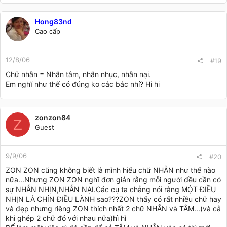
Hong83nd
Cao cấp
12/8/06
#19
Chữ nhẫn = Nhẫn tâm, nhẫn nhục, nhẫn nại.
Em nghĩ như thế có đúng ko các bác nhỉ? Hi hi
zonzon84
Z
Guest
9/9/06
#20
ZON ZON cũng không biết là mình hiểu chữ NHẪN như thế nào
nữa...Nhưng ZON ZON nghĩ đơn giản rằng mỗi người đều cần có
sự NHẪN NHỊN,NHẪN NẠI.Các cụ ta chẳng nói rằng MỘT ĐIỀU
NHỊN LÀ CHÍN ĐIỀU LÀNH sao???ZON thấy có rất nhiều chữ hay
và đẹp nhưng riêng ZON thích nhất 2 chữ NHẪN và TÂM...(và cả
khi ghép 2 chữ đó với nhau nữa)hì hì