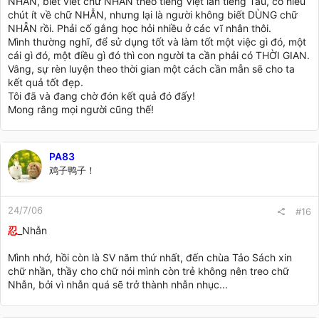
NHẪN, biết viết chữ NHẪN theo tiếng Việt lẫn tiếng Tàu, có hiểu
chút ít về chữ NHẪN, nhưng lại là người không biết DÙNG chữ
NHẪN rồi. Phải cố gắng học hỏi nhiều ở các vĩ nhân thôi.
Mình thường nghĩ, để sử dụng tốt và làm tốt một việc gì đó, một
cái gì đó, một điều gì đó thì con người ta cần phải có THỜI GIAN.
Vâng, sự rèn luyện theo thời gian một cách cần mẫn sẽ cho ta
kết quả tốt đẹp.
Tôi đã và đang chờ đón kết quả đó đấy!
Mong rằng mọi người cũng thế!
PA83
鸡子鸭子！
24/7/06
#16
忍
_Nhẫn
Mình nhớ, hồi còn là SV năm thứ nhất, đến chùa Tảo Sách xin
chữ nhần, thầy cho chữ nói mình còn trẻ không nên treo chữ
Nhẫn, bởi vì nhẫn quá sẽ trở thành nhẫn nhục...