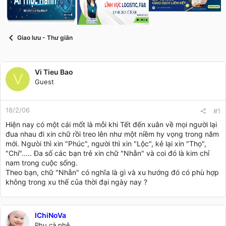
s
i
t
a
r
Giao lưu - Thư giãn
t
e
r
Vi Tieu Bao
V
Guest
18/2/06
#1
Hiện nay có một cái mốt là mỗi khi Tết đến xuân về mọi người lại
đua nhau đi xin chữ rồi treo lên như một niềm hy vọng trong năm
mới. Ngưòi thì xin "Phúc", người thì xin "Lộc", kẻ lại xin "Thọ",
"Chí"..... Đa số các bạn trẻ xin chữ "Nhẫn" và coi đó là kim chỉ
nam trong cuộc sống.
Theo bạn, chữ "Nhẫn" có nghĩa là gì và xu hướng đó có phù hợp
không trong xu thế của thời đại ngày nay ?
IChiNoVa
Phu cà phê