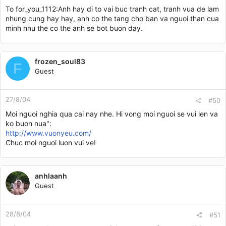
To for_you_1112:Anh hay di to vai buc tranh cat, tranh vua de lam
nhung cung hay hay, anh co the tang cho ban va nguoi than cua
minh nhu the co the anh se bot buon day.
frozen_soul83
F
Guest
27/8/04
#50
Moi nguoi nghia qua cai nay nhe. Hi vong moi nguoi se vui len va
ko buon nua":
http://www.vuonyeu.com/
Chuc moi nguoi luon vui ve!
anhlaanh
Guest
28/8/04
#51