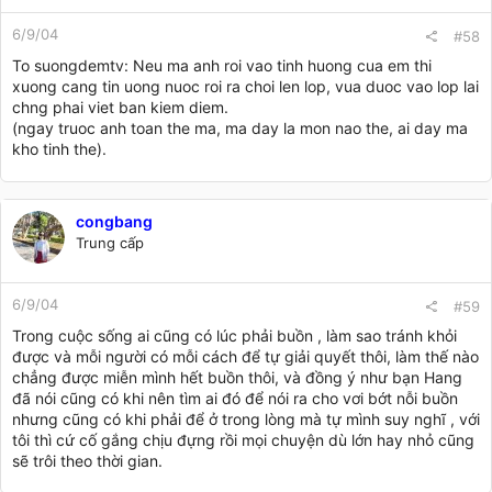
6/9/04
#58
To suongdemtv: Neu ma anh roi vao tinh huong cua em thi
xuong cang tin uong nuoc roi ra choi len lop, vua duoc vao lop lai
chng phai viet ban kiem diem.
(ngay truoc anh toan the ma, ma day la mon nao the, ai day ma
kho tinh the).
congbang
Trung cấp
6/9/04
#59
Trong cuộc sống ai cũng có lúc phải buồn , làm sao tránh khỏi
được và mỗi người có mỗi cách để tự giải quyết thôi, làm thế nào
chẳng được miễn mình hết buồn thôi, và đồng ý như bạn Hang
đã nói cũng có khi nên tìm ai đó để nói ra cho vơi bớt nỗi buồn
nhưng cũng có khi phải để ở trong lòng mà tự mình suy nghĩ , với
tôi thì cứ cố gắng chịu đựng rồi mọi chuyện dù lớn hay nhỏ cũng
sẽ trôi theo thời gian.