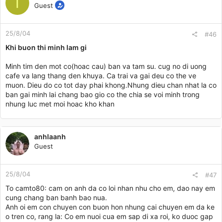
T
Guest
25/8/04
#46
Khi buon thi minh lam gi
Minh tim den mot co(hoac cau) ban va tam su. cug no di uong
cafe va lang thang den khuya. Ca trai va gai deu co the ve
muon. Dieu do co tot day phai khong.Nhung dieu chan nhat la co
ban gai minh lai chang bao gio co the chia se voi minh trong
nhung luc met moi hoac kho khan
anhlaanh
Guest
25/8/04
#47
To camto80: cam on anh da co loi nhan nhu cho em, dao nay em
cung chang ban banh bao nua.
Anh oi em con chuyen con buon hon nhung cai chuyen em da ke
o tren co, rang la: Co em nuoi cua em sap di xa roi, ko duoc gap