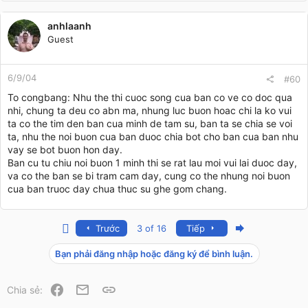
anhlaanh
Guest
6/9/04
#60
To congbang: Nhu the thi cuoc song cua ban co ve co doc qua
nhi, chung ta deu co abn ma, nhung luc buon hoac chi la ko vui
ta co the tim den ban cua minh de tam su, ban ta se chia se voi
ta, nhu the noi buon cua ban duoc chia bot cho ban cua ban nhu
vay se bot buon hon day.
Ban cu tu chiu noi buon 1 minh thi se rat lau moi vui lai duoc day,
va co the ban se bi tram cam day, cung co the nhung noi buon
cua ban truoc day chua thuc su ghe gom chang.
First
Last
Trước
3 of 16
Tiếp
Bạn phải đăng nhập hoặc đăng ký để bình luận.
Facebook
Email
Link
Chia sẻ: