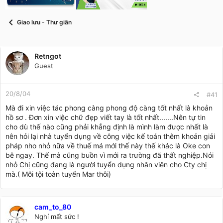
t
a
r
Giao lưu - Thư giãn
t
e
r
Retngot
Guest
20/8/04
#41
Mà đi xin việc tác phong càng phong độ càng tốt nhất là khoản
hồ sơ . Đơn xin việc chữ đẹp viết tay là tốt nhất.......Nên tự tin
cho dù thế nào cũng phải khẳng định là mình làm được nhất là
nên hỏi lại nhà tuyển dụng về công việc kế toán thêm khoản giải
pháp nho nhỏ nữa về thuế má mới thế này thế khác là Oke con
bê ngay. Thế mà cũng buồn vì mới ra trường đã thất nghiệp.Nói
nhỏ Chị cũng đang là người tuyển dụng nhân viên cho Cty chị
mà.( Mỗi tội toàn tuyển Mar thôi)
cam_to_80
Nghỉ mất sức !