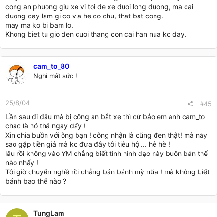
cong an phuong giu xe vi toi de xe duoi long duong, ma cai
duong day lam gi co via he co chu, that bat cong.
may ma ko bi bam lo.
Khong biet tu gio den cuoi thang con cai han nua ko day.
cam_to_80
Nghỉ mất sức !
25/8/04
#45
Lần sau đi đâu mà bị công an bắt xe thì cứ bảo em anh cam_to
chắc là nó thả ngay đấy !
Xin chia buồn với ông bạn ! công nhận là cũng đen thật! mà này
sao gặp tiền giả mà ko đưa đây tôi tiêu hộ ... hè hè !
lâu rồi không vào YM chẳng biết tình hình dạo này buôn bán thế
nào nhẩy !
Tôi giờ chuyển nghề rồi chẳng bán bánh mỳ nữa ! mà không biết
bánh bao thế nào ?
TungLam