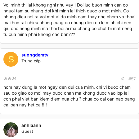
Voi minh thi lai khong nghi nhu vay ! Doi luc buon minh can co
nguoi tam su nhung doi khi minh lai thich duoc o mot minh. Co
nhung dieu noi ra voi mot ai do minh cam thay nhe nhom va thoai
mai hon rat nhieu nhung cung co nhung dieu co le minh chi nen
giu cho rieng minh ma thoi boi ai ma chang co chut bi mat rieng
tu cua minh phai khong cac ban???
suongdemtv
S
Trung cấp
6/9/04
#57
hom nay dung la mot ngay den dui cua minh, chi vi buoc cham
sau co giao co moi may buoc chan ma khong duoc vao lop lai
con phai viet ban kiem diem nua chu ? chua co cai oan nao bang
cai oan nay het ca !!!!
anhlaanh
Guest