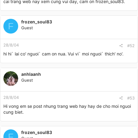
cai trang web nay xem cung vui day, cam on frozen_soul83.
frozen_soul83
F
Guest
28/8/04
#52
hi hi` lai co' nguoi` cam on nua. Vui vi` moi nguoi` thich' no'.
anhlaanh
Guest
28/8/04
#53
Hi vong em se post nhung trang web hay hay de cho moi nguoi
cung biet.
frozen_soul83
F