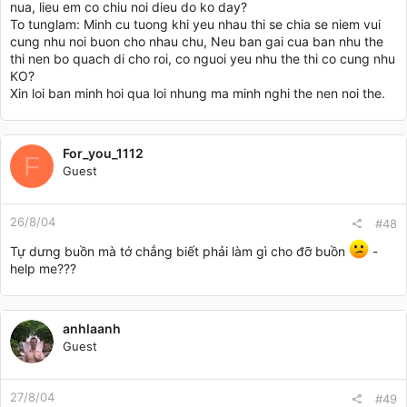
nua, lieu em co chiu noi dieu do ko day?
To tunglam: Minh cu tuong khi yeu nhau thi se chia se niem vui
cung nhu noi buon cho nhau chu, Neu ban gai cua ban nhu the
thi nen bo quach di cho roi, co nguoi yeu nhu the thi co cung nhu
KO?
Xin loi ban minh hoi qua loi nhung ma minh nghi the nen noi the.
For_you_1112
F
Guest
26/8/04
#48
Tự dưng buồn mà tớ chẳng biết phải làm gì cho đỡ buồn
-
help me???
anhlaanh
Guest
27/8/04
#49