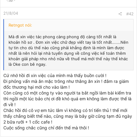
21/8/04
#42
Retngot nói:
Mà đi xin việc tác phong càng phong độ càng tốt nhất là
khoản hồ sơ . Đơn xin việc chữ đẹp viết tay là tốt nhất.......Nên
tự tin cho dù thế nào cũng phải khẳng định là mình làm được
nhất là nên hỏi lại nhà tuyển dụng về công việc kế toán thêm
khoản giải pháp nho nhỏ nữa về thuế má mới thế này thế khác
là Oke con bê ngay.
Cứ nhớ hồi đi xin việc của mình mà thấy buồn cười !
Đi phỏng vấn mà ăn mặc trông như thằng ăn xin ! đâm ra giám
đốc thương hại mới cho vào làm !
Còn cũng có một công ty vào người ta bắt ngồi làm bài kiểm tra
thì ngồi một lúc bảo chị ơi đề khó quá em không làm được thế là
đi về !
Chắc hồi đó cô vợ em tức lắm vì không có trí tiến thủ ! thế mới
thấy chẳng biết thế nào, cũng may là bây giờ cũng tạm đủ ngày
2 bữa rưỡi + 1 cốc cafe !
Cuộc sống chắc cũng chỉ đến thế mà thôi !