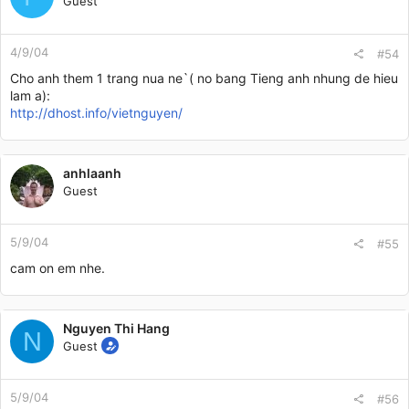
Guest
4/9/04
#54
Cho anh them 1 trang nua ne`( no bang Tieng anh nhung de hieu
lam a):
http://dhost.info/vietnguyen/
anhlaanh
Guest
5/9/04
#55
cam on em nhe.
Nguyen Thi Hang
N
Guest
5/9/04
#56