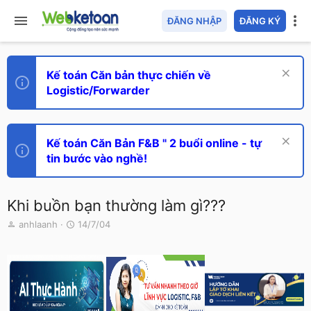
ĐĂNG NHẬP
ĐĂNG KÝ
Kế toán Căn bản thực chiến về
Logistic/Forwarder
Kế toán Căn Bản F&B " 2 buổi online - tự
tin bước vào nghề!
Khi buồn bạn thường làm gì???
T
N
anhlaanh
14/7/04
h
g
r
à
e
y
a
g
d
ử
s
i