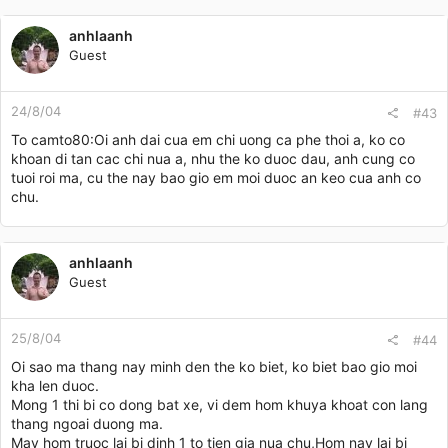
anhlaanh
Guest
24/8/04
#43
To camto80:Oi anh dai cua em chi uong ca phe thoi a, ko co
khoan di tan cac chi nua a, nhu the ko duoc dau, anh cung co
tuoi roi ma, cu the nay bao gio em moi duoc an keo cua anh co
chu.
anhlaanh
Guest
25/8/04
#44
Oi sao ma thang nay minh den the ko biet, ko biet bao gio moi
kha len duoc.
Mong 1 thi bi co dong bat xe, vi dem hom khuya khoat con lang
thang ngoai duong ma.
May hom truoc lai bi dinh 1 to tien gia nua chu,Hom nay lai bi