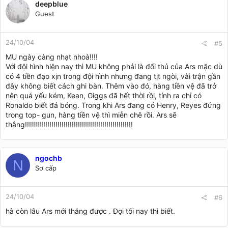
deepblue
Guest
24/10/04
#5
MU ngày càng nhạt nhoà!!!!
Với đội hình hiện nay thì MU không phải là đối thủ của Ars mặc dù
có 4 tiền đạo xịn trong đội hình nhưng đang tịt ngòi, vài trận gần
đây không biết cách ghi bàn. Thêm vào đó, hàng tiền vệ đã trở
nên quá yếu kém, Kean, Giggs đã hết thời rồi, tính ra chỉ có
Ronaldo biết đá bóng. Trong khi Ars đang có Henry, Reyes đứng
trong top- gun, hàng tiền vệ thì miễn chê rồi. Ars sẽ
thắng!!!!!!!!!!!!!!!!!!!!!!!!!!!!!!!!!!!!!!!!!!!!!!!!!!!!!
ngochb
N
Sơ cấp
24/10/04
#6
hà còn lâu Ars mới thắng được . Đợi tối nay thì biết.