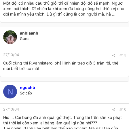
Một đội có nhiều cầu thủ giỏi thì dĩ nhiên đội đó sẽ mạnh. Người
xem mới thích. Dĩ nhiên là khi xem đá bóng cũng hơi thiên vị cho
đội mà mình yêu thích. Dù gì thì cũng là con người mà. hà ...
anhlaanh
Guest
27/10/04
#14
Cuối cùng thì R.vannisteroi phải lĩnh án treo giò 3 trận rồi, thế
mới biết trời có mắt.
ngochb
N
Sơ cấp
27/10/04
#15
Hic ... Cái bóng đá anh quái gở thiệt. Trọng tài trên sân ko phạt
thì thôi lại còn xem lại băng làm quái gì nữa nhỉ???
Tuy nhiên, đành vậy biết làm thế nào cơ chứ. Mà này fan của