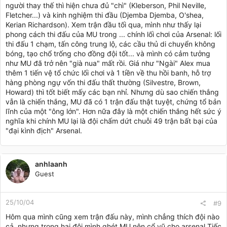
người thay thế thì hiện chưa đủ "chì" (Kleberson, Phil Neville,
Fletcher...) và kinh nghiệm thi đầu (Djemba Djemba, O'shea,
Kerian Richardson). Xem trận đầu tối qua, mình như thấy lại
phong cách thi đấu của MU trong ... chính lối chơi của Arsenal: lối
thi đấu 1 chạm, tấn công trung lộ, các cầu thủ di chuyển không
bóng, tạo chổ trống cho đồng đội tốt... và mình có cảm tưởng
như MU đã trở nên "già nua" mất rồi. Giá như "Ngài" Alex mua
thêm 1 tiến vệ tổ chức lối chơi và 1 tiền về thu hồi banh, hỗ trợ
hàng phòng ngự vốn thi đấu thất thường (Silvestre, Brown,
Howard) thì tốt biết mấy các bạn nhỉ. Nhưng dù sao chiến thắng
vẫn là chiến thắng, MU đã có 1 trận đấu thật tuyệt, chứng tổ bản
lĩnh của một "ông lớn". Hơn nữa đây là một chiến thắng hết sức ý
nghĩa khi chính MU lại là đội chấm dứt chuỗi 49 trận bất bại của
"đại kình địch" Arsenal.
anhlaanh
Guest
25/10/04
#9
Hôm qua mình cũng xem trận đấu này, mình chẳng thích đội nào
cả, nhưng trong hai đội mình ghét MU nên cổ vũ cho arsenal.Tiếc