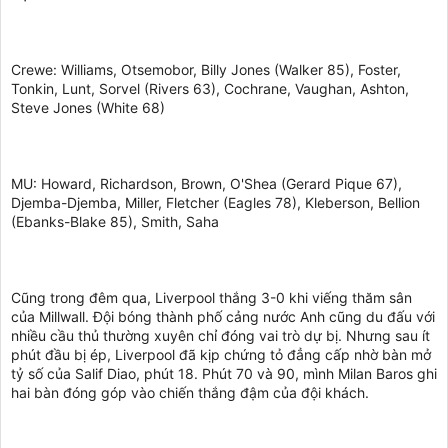
Crewe: Williams, Otsemobor, Billy Jones (Walker 85), Foster,
Tonkin, Lunt, Sorvel (Rivers 63), Cochrane, Vaughan, Ashton,
Steve Jones (White 68)
MU: Howard, Richardson, Brown, O'Shea (Gerard Pique 67),
Djemba-Djemba, Miller, Fletcher (Eagles 78), Kleberson, Bellion
(Ebanks-Blake 85), Smith, Saha
Cũng trong đêm qua, Liverpool thắng 3-0 khi viếng thăm sân
của Millwall. Đội bóng thành phố cảng nước Anh cũng du đấu với
nhiều cầu thủ thường xuyên chỉ đóng vai trò dự bị. Nhưng sau ít
phút đầu bị ép, Liverpool đã kịp chứng tỏ đẳng cấp nhờ bàn mở
tỷ số của Salif Diao, phút 18. Phút 70 và 90, mình Milan Baros ghi
hai bàn đóng góp vào chiến thắng đậm của đội khách.