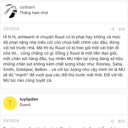
cothant
Thằng ham chơi
29/10/04
#19
Hì hì hì, anhlaanh ơi chuyện Ruud có bị phạt hay không và mức
độ phạt nặng nhẹ (nếu có) còn chưa biết chính xác đâu, đừng
vội nói trước nhá. Mà thí dụ Ruud có bị treo giò một vài trận đi
nữa thì... cũng chẳng có gì. Đồng ý Ruud là một tiền đạo giỏi,
một chân sút hàng đầu, tuy nhiên MU hiện tại cũng đang sở hữu
những chân sút không kém chất lượng khác như: Rooney, Saha,
Smith, Solskjear, Bellion... và với lực lượng như vậy mình tin là MU
sẽ đủ "mạnh" để vượt qua các đối thủ trước mắt thôi. Đối với tôi
MU lúc nào cũng tuyệt cả.
tuylipden
T
Guest
29/10/04
#20