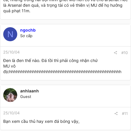
là Arsenal đen quá, và trọng tài có vẻ thiên vị MU để họ hưởng
quả phạt 11m.
ngochb
N
Sơ cấp
25/10/04
#10
Đen là đen thế nào. Đá tồi thì phải công nhận chứ
MU vô
địchhhhhhhhhhhhhhhhhhhhhhhhhhhhhhhhhhhhhhhhhhhhhhhh
anhlaanh
Guest
25/10/04
#11
Bạn xem cầu thủ hay xem đá bóng vậy,