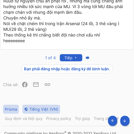
Ruud tự nguyện chịu án phạt rồi , nhưng mà cũng chẳng ảnh
hưởng nhiều tới sức mạnh của MU. Vì 3 vòng tới MU đâu phải
chạm chán với nhưng đội mạnh lắm đâu.
Chuyện nhỏ ấy mà.
Nói về chặt chém thì trong trận Arsenal (24 lỗi, 3 thẻ vàng )
MU(29 lỗi, 2 thẻ vàng)
Theo thống kê thì chẳng biết đội nào chơi xấu nhỉ
heeeeeeee
Last
1 of 4
Tiếp
Bạn phải đăng nhập hoặc đăng ký để bình luận.
Facebook
Email
Link
Chia sẻ:
Prisma
Tiếng Việt (VN)
Quy định và Nội quy
Privacy policy
Trợ giúp
Trang chủ
R
S
TOP
BOT
S
®
Community platform by XenForo
© 2010-2021 XenForo Ltd.