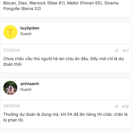
Biscan, Diao, Warnock (Riise 81), Mellor (Finnan 65), Sinama
Pongolle (Baros 52)
tuylipden
T
Guest
27/10/04
#17
Chưa chắc cầu thủ người hà lan chịu án đâu. Đấy mới chỉ là dự
đoán thôi
anhlaanh
Guest
28/10/04
#18
Thường dự đoán là đung mà, khi FA đã lên tiéng thì chắc chắn là
bị phạt rồi.