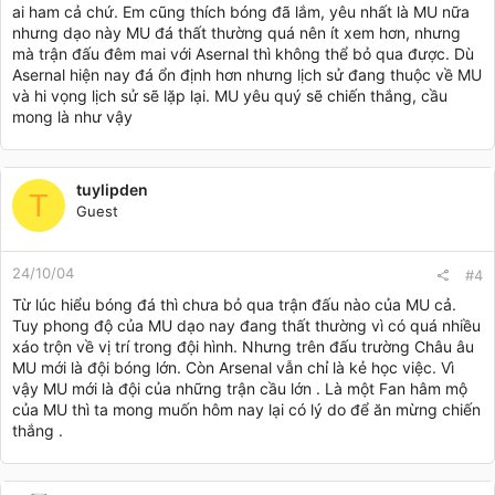
ai ham cả chứ. Em cũng thích bóng đã lắm, yêu nhất là MU nữa
nhưng dạo này MU đá thất thường quá nên ít xem hơn, nhưng
mà trận đấu đêm mai với Asernal thì không thể bỏ qua được. Dù
Asernal hiện nay đá ổn định hơn nhưng lịch sử đang thuộc về MU
và hi vọng lịch sử sẽ lặp lại. MU yêu quý sẽ chiến thắng, cầu
mong là như vậy
tuylipden
T
Guest
24/10/04
#4
Từ lúc hiểu bóng đá thì chưa bỏ qua trận đấu nào của MU cả.
Tuy phong độ của MU dạo nay đang thất thường vì có quá nhiều
xáo trộn về vị trí trong đội hình. Nhưng trên đấu trường Châu âu
MU mới là đội bóng lớn. Còn Arsenal vẫn chỉ là kẻ học việc. Vì
vậy MU mới là đội của những trận cầu lớn . Là một Fan hâm mộ
của MU thì ta mong muốn hôm nay lại có lý do để ăn mừng chiến
thắng .