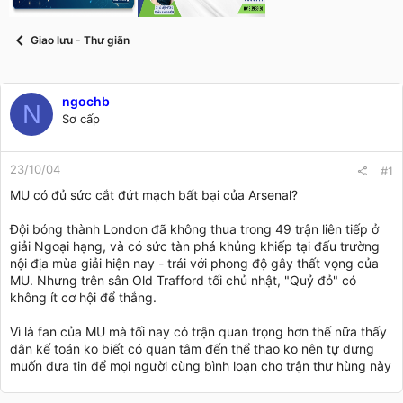
t
a
r
Giao lưu - Thư giãn
t
e
r
ngochb
N
Sơ cấp
23/10/04
#1
MU có đủ sức cắt đứt mạch bất bại của Arsenal?
Đội bóng thành London đã không thua trong 49 trận liên tiếp ở
giải Ngoại hạng, và có sức tàn phá khủng khiếp tại đấu trường
nội địa mùa giải hiện nay - trái với phong độ gây thất vọng của
MU. Nhưng trên sân Old Trafford tối chủ nhật, "Quỷ đỏ" có
không ít cơ hội để thắng.
Vì là fan của MU mà tối nay có trận quan trọng hơn thế nữa thấy
dân kế toán ko biết có quan tâm đến thể thao ko nên tự dưng
muốn đưa tin để mọi người cùng bình loạn cho trận thư hùng này