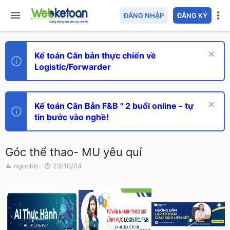
ĐĂNG NHẬP
ĐĂNG KÝ
Kế toán Căn bản thực chiến về
Logistic/Forwarder
Kế toán Căn Bản F&B " 2 buổi online - tự
tin bước vào nghề!
Góc thể thao- MU yêu quí
T
N
ngochb
23/10/04
h
g
r
à
e
y
a
g
d
ử
s
i