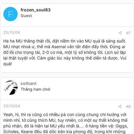
frozen_soul83
F
Guest
25/10/04
#7
Ha ha MU thắng thật rồi, đặt niềm tin vào MU quả là sáng suốt.
MU nhạt nhoà ư, thế mà Asernal vẫn tắt điện đấy thôi. Đừng ai
đổ lỗi cho trọng tài, 2-0 cơ mà, một tỷ số không tồi. Lịch sử lặp
lại thật tuyệt vời. Cảm giác lúc này không thể diễn tả được. Vui
quá!
cothant
Thằng ham chơi
25/10/04
#8
Yeah, hì, thì ra cũng có nhiều pà con cùng chung chí hướng với
mình nhỉ, tớ cũng thích MU, tuy nhiên, có một sự thất không thể
phủ nhận, đó là hiện tại MU yếu nhất là.... ở hàng tiền vệ: Giggs,
Scholes, Keane đều đã dốc bên kia phong độ, trong khi những