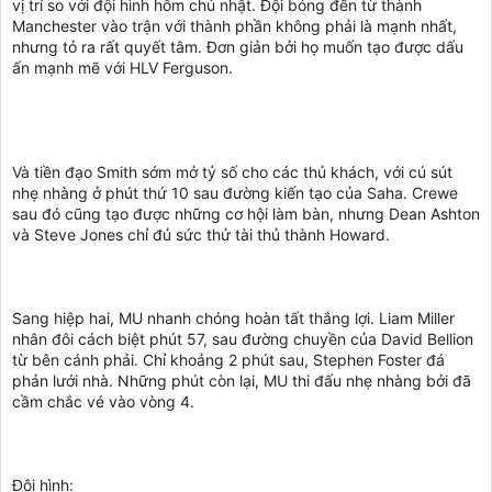
vị trí so với đội hình hôm chủ nhật. Đội bóng đến từ thành
Manchester vào trận với thành phần không phải là mạnh nhất,
nhưng tỏ ra rất quyết tâm. Đơn giản bởi họ muốn tạo được dấu
ấn mạnh mẽ với HLV Ferguson.
Và tiền đạo Smith sớm mở tỷ số cho các thủ khách, với cú sút
nhẹ nhàng ở phút thứ 10 sau đường kiến tạo của Saha. Crewe
sau đó cũng tạo được những cơ hội làm bàn, nhưng Dean Ashton
và Steve Jones chỉ đủ sức thử tài thủ thành Howard.
Sang hiệp hai, MU nhanh chóng hoàn tất thắng lợi. Liam Miller
nhân đôi cách biệt phút 57, sau đường chuyền của David Bellion
từ bên cánh phải. Chỉ khoảng 2 phút sau, Stephen Foster đá
phản lưới nhà. Những phút còn lại, MU thi đấu nhẹ nhàng bởi đã
cầm chắc vé vào vòng 4.
Đội hình: