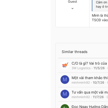
Guest
Cảm ơn 
14/3/05
hay ở tr
10
Mình là th
0
TSCĐ vào 
0
HP
Similar threads
C/O là gì? Vai trò củ
3W Logistics
11/5/26
Một vài tham khảo th
M
minhminh92
10/7/26
Tư vấn qua một vài mẫ
M
minhminh92
11/7/26
Đọc Ngay Hướng Dẫn