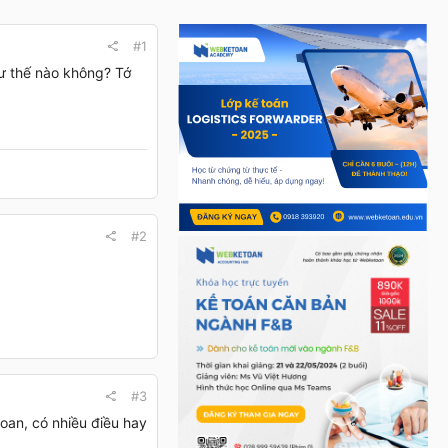
#1
hư thế nào không? Tớ
#2
#3
oan, có nhiều điều hay