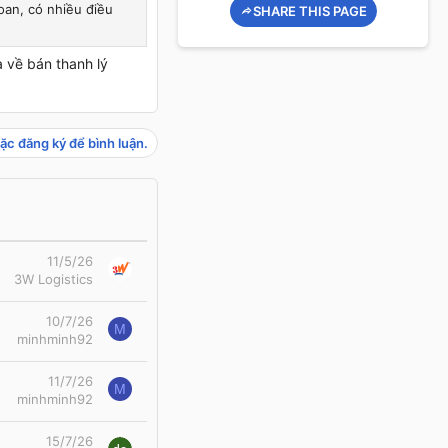
oan, có nhiều điều
SHARE THIS PAGE
a về bán thanh lý
ặc đăng ký để bình luận.
11/5/26
3W Logistics
10/7/26
M
minhminh92
11/7/26
M
minhminh92
15/7/26