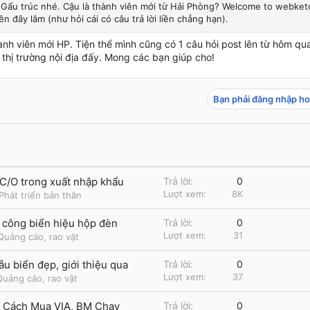
Gấu trúc nhé. Cậu là thành viên mới từ Hải Phòng? Welcome to webket
ên đây lắm (như hỏi cái có câu trả lời liền chẳng hạn).
ành viên mới HP. Tiện thể mình cũng có 1 câu hỏi post lên từ hôm qu
thị trường nội địa đấy. Mong các bạn giúp cho!
Bạn phải đăng nhập ho
a C/O trong xuất nhập khẩu
Trả lời
0
Lượt xem
8K
Phát triển bản thân
i công biển hiệu hộp đèn
Trả lời
0
Lượt xem
31
Quảng cáo, rao vặt
u biển đẹp, giới thiệu qua
Trả lời
0
Lượt xem
37
Quảng cáo, rao vặt
 Cách Mua VIA, BM Chạy
Trả lời
0