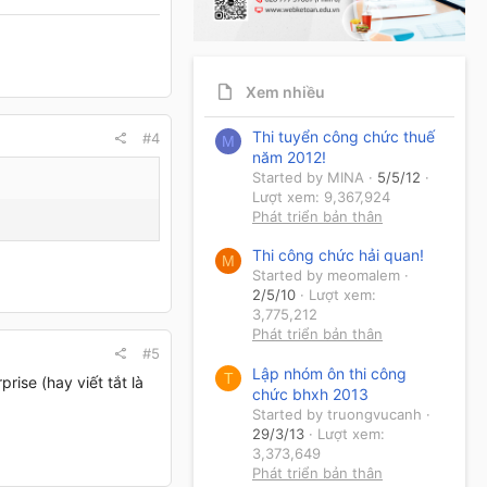
Xem nhiều
Thi tuyển công chức thuế
#4
M
năm 2012!
Started by MINA
5/5/12
Lượt xem: 9,367,924
Phát triển bản thân
Thi công chức hải quan!
M
Started by meomalem
2/5/10
Lượt xem:
3,775,212
Phát triển bản thân
#5
Lập nhóm ôn thi công
T
rise (hay viết tắt là
chức bhxh 2013
Started by truongvucanh
29/3/13
Lượt xem:
3,373,649
Phát triển bản thân