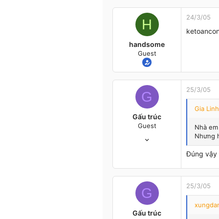
8
0
24/3/05
H
HCM
ketoancon 
handsome
Guest
25/3/05
G
Gia Linh
Gấu trúc
Guest
Nhà em 
14/3/05
Nhưng h
10
Đúng vậy G
0
0
HP
25/3/05
G
xungda
Gấu trúc