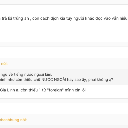
trả lời trúng ah , con cách dịch kia tuy ngưòi khác đọc vào vẫn hiể
 nói:
ngu về tiếng nước ngoài lắm.
ình như còn thiếu chữ NƯỚC NGOÀI hay sao ấy, phải không ạ?
ia Linh ạ. còn thiếu 1 từ "foreign" mình xin lỗi.
nhanhhung nói: