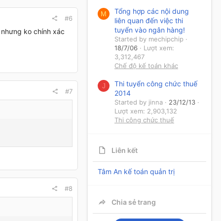
Tổng hợp các nội dung
M
#6
liên quan đến việc thi
tuyển vào ngân hàng!
u nhưng ko chính xác
Started by mechipchip
18/7/06
Lượt xem:
3,312,467
Chế độ kế toán khác
Thi tuyển công chức thuế
J
#7
2014
Started by jinna
23/12/13
Lượt xem: 2,903,132
Thi công chức thuế
Liên kết
Tâm An kế toán quản trị
#8
Chia sẻ trang