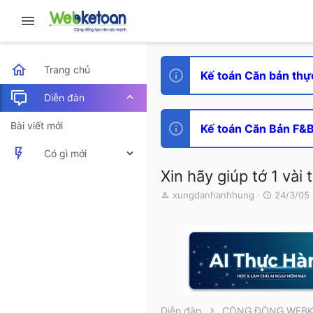
Trang chủ
Kế toán Căn bản thự
Diễn đàn
Bài viết mới
Kế toán Căn Bản F&B 
Có gì mới
Xin hãy giúp tớ 1 vài t
Bài viết mới
T
N
xungdanhanhhung
24/3/05
h
g
Hoạt động mới nhất
r
à
e
y
a
g
d
ử
s
i
t
a
r
Diễn đàn
CỘNG ĐỒNG WEB