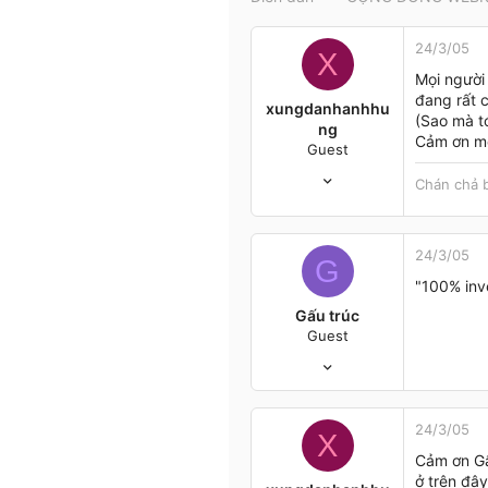
t
e
24/3/05
r
X
Mọi người
đang rất 
xungdanhanhhu
(Sao mà tớ
ng
Cảm ơn mọ
Guest
6/2/05
Chán chả 
267
1
0
24/3/05
G
Hanoi
"100% inv
Gấu trúc
Guest
14/3/05
10
0
0
24/3/05
X
HP
Cảm ơn Gấ
ở trên đây