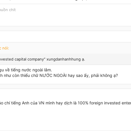
buồn chít
 nói:
nvested capital company" xungdanhanhhung ạ.
u về tiếng nước ngoài lắm.
h như còn thiếu chữ NƯỚC NGOÀI hay sao ấy, phải không ạ?
o chí tiếng Anh của VN mình hay dịch là 100% foreign invested enterp