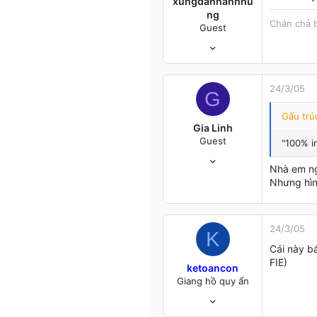
xungdanhanhhu
ng
Chán chả 
Guest
6/2/05
267
1
0
24/3/05
G
Hanoi
Gấu trúc
Gia Linh
Guest
"100% i
30/1/05
Nhà em ng
357
Nhưng hìn
2
0
26
24/3/05
VN
K
Cái này bá
FIE)
ketoancon
Giang hồ quy ẩn
30/7/04
94