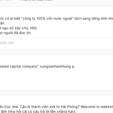
 ơi, có ai biêt "công ty 100% vốn nước ngoài" dịch sang tiếng Anh n
cần.
 ngu zữ zậy chứ, hihi)
i người đã đọc tin.
buồn chít
ested capital company" xungdanhanhhung ạ.
u trúc nhé. Cậu là thành viên mới từ Hải Phòng? Welcome to webket
 lắm (như hỏi cái có câu trả lời liền chẳng hạn).