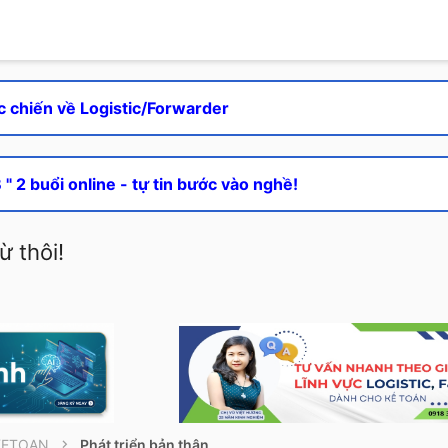
c chiến về Logistic/Forwarder
" 2 buổi online - tự tin bước vào nghề!
ừ thôi!
KETOAN
Phát triển bản thân