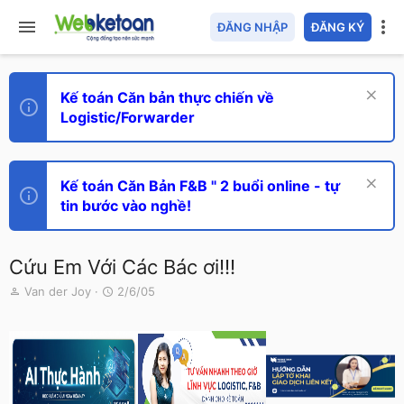
ĐĂNG NHẬP
ĐĂNG KÝ
Kế toán Căn bản thực chiến về
Logistic/Forwarder
Kế toán Căn Bản F&B " 2 buổi online - tự
tin bước vào nghề!
Cứu Em Với Các Bác ơi!!!
T
N
Van der Joy
2/6/05
h
g
r
à
e
y
a
g
d
ử
s
i