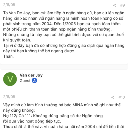
2/6/05
#9
To Van De Joy, bạn cứ làm tiếp ở ngân hàng cũ, bạn cứ lên ngân
hàng xin xác nhận với ngân hàng là mình hoàn tòan không có số
phát sinh trong năm 2004. Đến 1/2005 bạn cứ hạch tóan thêm
một phiếu chi thanh tóan tiền nộp ngân hàng bình thường.
Những chứng từ này bạn có thể giải trình đựơc với cơ quan thuế
khi quyết toán.
Tại vì ở đây bạn đã có những hợp đồng giao dịch qua ngân hàng
này thì bạn không thể bỏ ngang được.
Thân.
Van der Joy
V
Guest
2/6/05
#10
Vậy mình cứ làm bình thường hả bác MINA mình sẽ ghi như thế
này dùng không:
Nợ 112/ Có 111: Khoảng đúng bằng số dư Ngân hàng
rồi đưa vào họat động tiếp tục.
Thực chất là thế này, vì ngân hàng hồi năm 2004 chỉ để tiền thôi