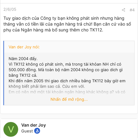
2/6/05
#4
Tuy giao dịch của Công ty bạn không phát sinh nhưng hàng
tháng vẫn có tiền lãi của ngân hàng trả chứ! Bạn căn cứ vào sổ
phụ của Ngân hàng mà bổ sung thêm cho TK112.
Van der Joy nói:
Năm 2004 đấy.
Vì TK112 không có phát sinh, mà trong tài khỏan NH chỉ có
500.000 đồng. Mà toàn bộ năm 2004 không co giao dich gì
bằng TK112 cả.
Khi đến năm 2005 thi giao dịch nhiều bằng TK112 bây giờ em
không biết phải làm sao cả. Cứu em với.
Em có nên mở một tài khoản ngân hàng khác không ạ? và có
thể dùng lại tài khoản ngân hàng cũ. Vì tất cả các hợp đồng
Nhấn để mở rộng...
họat động giao dịch của năm 2005 đều dùng đến TKNgân
Hàng cũ.
Em phải làm sao đây.
Van der Joy
V
Guest