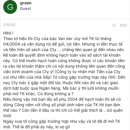
green
G
Guest
2/6/05
#20
Hihii !
Theo tớ hiểu thì Cty của bác Van der Joy mở TK từ tháng
04/2004 và vẫn dùng nó để gửi, rút tiền. Nhưng vì tiền thực tế
và tiền trên sổ sách của Cty ... chẳng liên quan gì đến nhau nên
Kế toán đã quyết định không hạch toán vào sổ sách tài khoản
này. Có thể muốn hạch toán cũng không được vì các khoản tiền
ra vào tài khoản thậm chí có nội dung không liên quan đến công
việc kinh doanh của Cty ý! (Công ty tư nhân mà! Tiền của Cty
coi như tiền của nhà Sếp! Tớ cũng gặp trường hợp này rồi!). Đến
nay Cty bác ý gặp một đối tác thuộc NN nào đó và các giao
dịch bặt buộc qua Ngân hàng. Mà bác ý thì lười không muốn
phải mở TK khác. Có đúng không ạ ?
Nếu đúng vậy mà bạn lấy sổ phụ 2004 để hạch toán thì sẽ có
dòng Cộng năm với tổng số phát sinh năm của TK thì bạn làm
thế nào ? Còn tiền ở đâu ra thì chỉ có thể giải thích là .. bỏ quên
thôi!
Ngày xưa tớ cũng gặp trường hợp như vậy và tớ đã đi mở TK
mới. Thế là đỡ phải áy náy, lo sợ gì!