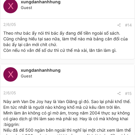
xungdanhanhhung
X
Guest
2/6/05
#14
Theo như bác ấy nói thì bác ấy đang để tiền ngoài sổ sách.
Cũng chẳng hiểu tại sao nữa, làm thế nào mà bảng cân đối của
bác ấy lại cân mới chít chứ.
Còn nếu nó vẫn để số dư thì cứ thế mà xài, lăn tăn làm gì.
xungdanhanhhung
X
Guest
2/6/05
#15
Này anh Van De Joy hay là Van Giăng gì đó. Sao lại phải khổ thế.
Em tức nhất là người nào không khổ mà cứ kêu rầm trời lên.
Mình làm ăn không có gì mờ ám, trong năm 2004 thực sự không
có giao dịch gì thì làm sao mà phải sợ. Hay là có mà không khai
:biggrin:
Nếu đã để 500 ngàn bên ngoài thì nghĩ lại một chút xem làm thế