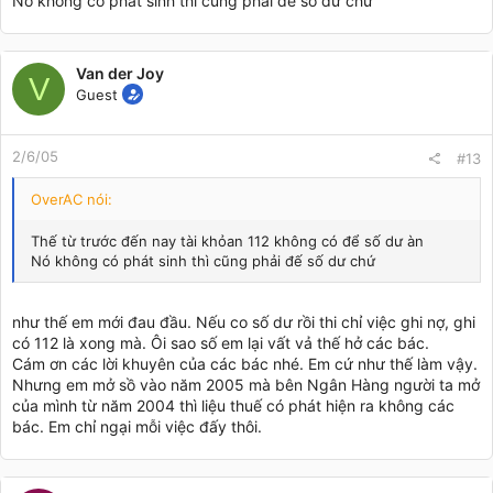
Nó không có phát sinh thì cũng phải đế số dư chứ
Van der Joy
V
Guest
2/6/05
#13
OverAC nói:
Thế từ trước đến nay tài khỏan 112 không có để số dư àn
Nó không có phát sinh thì cũng phải đế số dư chứ
như thế em mới đau đầu. Nếu co số dư rồi thi chỉ việc ghi nợ, ghi
có 112 là xong mà. Ôi sao số em lại vất vả thế hở các bác.
Cám ơn các lời khuyên của các bác nhé. Em cứ như thế làm vậy.
Nhưng em mở sồ vào năm 2005 mà bên Ngân Hàng người ta mở
của mình từ năm 2004 thì liệu thuế có phát hiện ra không các
bác. Em chỉ ngại mỗi việc đấy thôi.