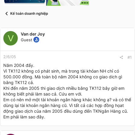
t
a
r
Kế toán doanh nghiệp
t
e
r
Van der Joy
V
Guest
2/6/05
#1
Năm 2004 đấy.
Vì TK112 không có phát sinh, mà trong tài khỏan NH chỉ có
500.000 đồng. Mà toàn bộ năm 2004 không co giao dich gì
bằng TK112 cả.
Khi đến năm 2005 thi giao dịch nhiều bằng TK112 bây giờ em
không biết phải làm sao cả. Cứu em với.
Em có nên mở một tài khoản ngân hàng khác không ạ? và có thể
dùng lại tài khoản ngân hàng cũ. Vì tất cả các hợp đồng họat
động giao dịch của năm 2005 đều dùng đến TKNgân Hàng cũ.
Em phải làm sao đây.