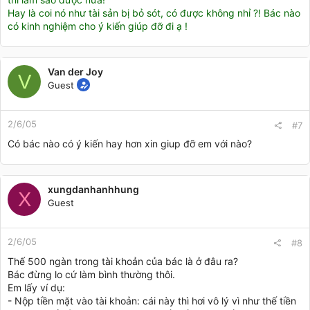
Hay là coi nó như tài sản bị bỏ sót, có được không nhỉ ?! Bác nào
có kinh nghiệm cho ý kiến giúp đỡ đi ạ !
Van der Joy
V
Guest
2/6/05
#7
Có bác nào có ý kiến hay hơn xin giup đỡ em với nào?
xungdanhanhhung
X
Guest
2/6/05
#8
Thế 500 ngàn trong tài khoản của bác là ở đâu ra?
Bác đừng lo cứ làm bình thường thôi.
Em lấy ví dụ:
- Nộp tiền mặt vào tài khoản: cái này thì hơi vô lý vì như thế tiền