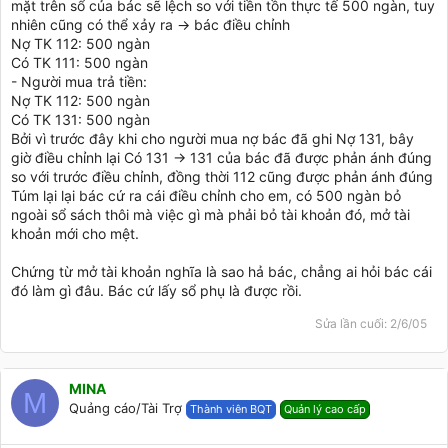
mặt trên sổ của bác sẽ lệch so với tiền tồn thực tế 500 ngàn, tuy
nhiên cũng có thể xảy ra -> bác điều chỉnh
Nợ TK 112: 500 ngàn
Có TK 111: 500 ngàn
- Người mua trả tiền:
Nợ TK 112: 500 ngàn
Có TK 131: 500 ngàn
Bởi vì trước đây khi cho người mua nợ bác đã ghi Nợ 131, bây
giờ điều chỉnh lại Có 131 -> 131 của bác đã được phản ánh đúng
so với trước điều chỉnh, đồng thời 112 cũng được phản ánh đúng
Túm lại lại bác cứ ra cái điều chỉnh cho em, có 500 ngàn bỏ
ngoài sổ sách thôi mà việc gì mà phải bỏ tài khoản đó, mở tài
khoản mới cho mệt.
Chứng từ mở tài khoản nghĩa là sao hả bác, chẳng ai hỏi bác cái
đó làm gì đâu. Bác cứ lấy sổ phụ là được rồi.
Sửa lần cuối:
2/6/05
MINA
M
Quảng cáo/Tài Trợ
Thành viên BQT
Quản lý cao cấp