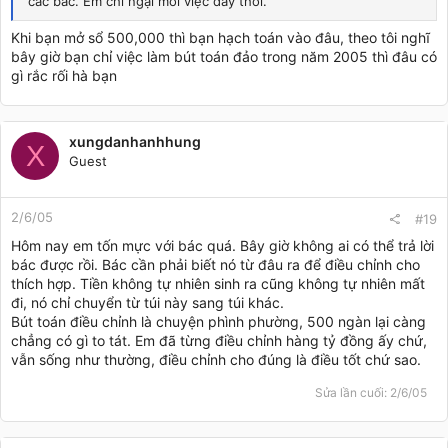
các bác. Em chỉ ngại mỗi việc đấy thôi.
Khi bạn mở sổ 500,000 thì bạn hạch toán vào đâu, theo tôi nghĩ
bây giờ bạn chỉ việc làm bút toán đảo trong năm 2005 thì đâu có
gì rắc rối hà bạn
xungdanhanhhung
X
Guest
2/6/05
#19
Hôm nay em tốn mực với bác quá. Bây giờ không ai có thể trả lời
bác được rồi. Bác cần phải biết nó từ đâu ra để điều chỉnh cho
thích hợp. Tiền không tự nhiên sinh ra cũng không tự nhiên mất
đi, nó chỉ chuyển từ túi này sang túi khác.
Bút toán điều chỉnh là chuyện phình phường, 500 ngàn lại càng
chẳng có gì to tát. Em đã từng điều chỉnh hàng tỷ đồng ấy chứ,
vẫn sống như thường, điều chỉnh cho đúng là điều tốt chứ sao.
Sửa lần cuối:
2/6/05