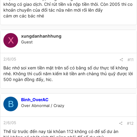
không có giao dịch. Chỉ rút tiền và nộp tiền thôi. Còn 2005 thi co
khoản chuyển của đối tác nữa nên mới rối lên đấy
cám ơn các bác nhé
xungdanhanhhung
X
Guest
2/6/05
#11
Bác nhớ soi xem tiền mặt trên sổ có bằng số dư thực tế không
nhé. Không thì cuối năm kiểm kê tiền anh chàng thủ quỹ được lời
500 ngàn đồng đấy, hic.
Bình_OverAC
B
Over Abnormal / Crazy
2/6/05
#12
Thế từ trước đến nay tài khỏan 112 không có để số dư àn