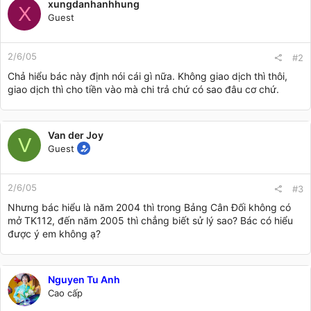
xungdanhanhhung
X
Guest
2/6/05
#2
Chả hiểu bác này định nói cái gì nữa. Không giao dịch thì thôi,
giao dịch thì cho tiền vào mà chi trả chứ có sao đâu cơ chứ.
Van der Joy
V
Guest
2/6/05
#3
Nhưng bác hiểu là năm 2004 thì trong Bảng Cân Đối không có
mở TK112, đến năm 2005 thì chẳng biết sử lý sao? Bác có hiểu
được ý em không ạ?
Nguyen Tu Anh
Cao cấp