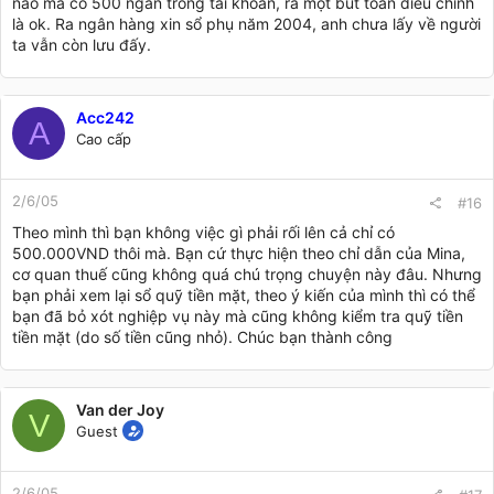
nào mà có 500 ngàn trong tài khoản, ra một bút toán điều chỉnh
là ok. Ra ngân hàng xin sổ phụ năm 2004, anh chưa lấy về người
ta vẫn còn lưu đấy.
Acc242
A
Cao cấp
2/6/05
#16
Theo mình thì bạn không việc gì phải rối lên cả chỉ có
500.000VND thôi mà. Bạn cứ thực hiện theo chỉ dẫn của Mina,
cơ quan thuế cũng không quá chú trọng chuyện này đâu. Nhưng
bạn phải xem lại sổ quỹ tiền mặt, theo ý kiến của mình thì có thể
bạn đã bỏ xót nghiệp vụ này mà cũng không kiểm tra quỹ tiền
tiền mặt (do số tiền cũng nhỏ). Chúc bạn thành công
Van der Joy
V
Guest
2/6/05