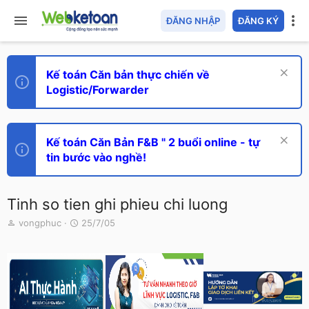
ĐĂNG NHẬP
ĐĂNG KÝ
Kế toán Căn bản thực chiến về
Logistic/Forwarder
Kế toán Căn Bản F&B " 2 buổi online - tự
tin bước vào nghề!
Tinh so tien ghi phieu chi luong
T
N
vongphuc
25/7/05
h
g
r
à
e
y
a
g
d
ử
s
i