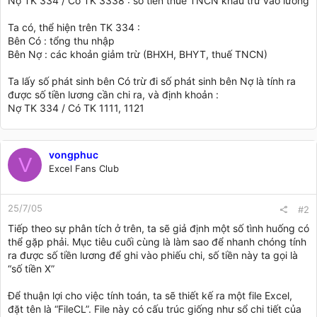
Nợ TK 334 / Có TK 3338 : số tiền thuế TNCN khấu trừ vào lương
Ta có, thể hiện trên TK 334 :
Bên Có : tổng thu nhập
Bên Nợ : các khoản giảm trừ (BHXH, BHYT, thuế TNCN)
Ta lấy số phát sinh bên Có trừ đi số phát sinh bên Nợ là tính ra
được số tiền lương cần chi ra, và định khoản :
Nợ TK 334 / Có TK 1111, 1121
vongphuc
V
Excel Fans Club
25/7/05
#2
Tiếp theo sự phân tích ở trên, ta sẽ giả định một số tình huống có
thể gặp phải. Mục tiêu cuối cùng là làm sao để nhanh chóng tính
ra được số tiền lương để ghi vào phiếu chi, số tiền này ta gọi là
“số tiền X”
Để thuận lợi cho việc tính toán, ta sẽ thiết kế ra một file Excel,
đặt tên là “FileCL”. File này có cấu trúc giống như sổ chi tiết của