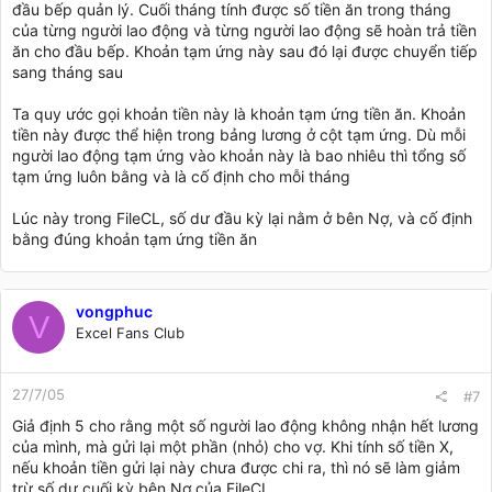
đầu bếp quản lý. Cuối tháng tính được số tiền ăn trong tháng
của từng người lao động và từng người lao động sẽ hoàn trả tiền
ăn cho đầu bếp. Khoản tạm ứng này sau đó lại được chuyển tiếp
sang tháng sau
Ta quy ước gọi khoản tiền này là khoản tạm ứng tiền ăn. Khoản
tiền này được thể hiện trong bảng lương ở cột tạm ứng. Dù mỗi
người lao động tạm ứng vào khoản này là bao nhiêu thì tổng số
tạm ứng luôn bằng và là cố định cho mỗi tháng
Lúc này trong FileCL, số dư đầu kỳ lại nằm ở bên Nợ, và cố định
bằng đúng khoản tạm ứng tiền ăn
vongphuc
V
Excel Fans Club
27/7/05
#7
Giả định 5 cho rằng một số người lao động không nhận hết lương
của mình, mà gửi lại một phần (nhỏ) cho vợ. Khi tính số tiền X,
nếu khoản tiền gửi lại này chưa được chi ra, thì nó sẽ làm giảm
trừ số dư cuối kỳ bên Nợ của FileCL