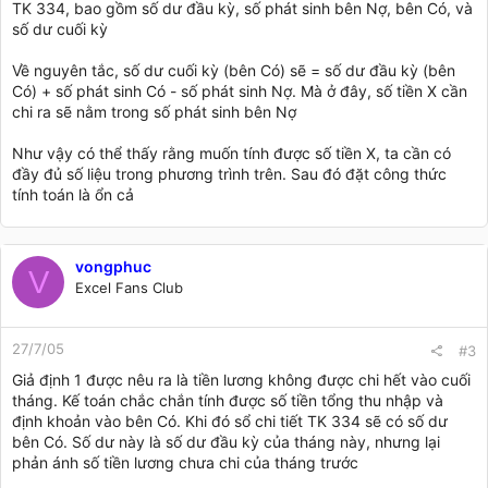
TK 334, bao gồm số dư đầu kỳ, số phát sinh bên Nợ, bên Có, và
số dư cuối kỳ
Về nguyên tắc, số dư cuối kỳ (bên Có) sẽ = số dư đầu kỳ (bên
Có) + số phát sinh Có - số phát sinh Nợ. Mà ở đây, số tiền X cần
chi ra sẽ nằm trong số phát sinh bên Nợ
Như vậy có thể thấy rằng muốn tính được số tiền X, ta cần có
đầy đủ số liệu trong phương trình trên. Sau đó đặt công thức
tính toán là ổn cả
vongphuc
V
Excel Fans Club
27/7/05
#3
Giả định 1 được nêu ra là tiền lương không được chi hết vào cuối
tháng. Kế toán chắc chắn tính được số tiền tổng thu nhập và
định khoản vào bên Có. Khi đó sổ chi tiết TK 334 sẽ có số dư
bên Có. Số dư này là số dư đầu kỳ của tháng này, nhưng lại
phản ánh số tiền lương chưa chi của tháng trước