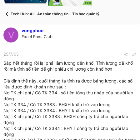
t
a
r
Tech Hub: AI - An toàn thông tin - Tin học quản lý
t
e
r
vongphuc
V
Excel Fans Club
25/7/05
#1
Sắp hết tháng rồi lại phải làm lương đến khổ. Tính lương đã khổ
rồi mà tính số tiền để ghi phiếu chi lương còn khổ hơn
Giả định thế này, cuối tháng ta tính ra được bảng lương, các số
liệu được định khoản như sau :
Nợ TK chi phí / Có TK 334 : số tiền tổng thu nhập của người lao
động
Nợ TK 334 / Có TK 3383 : BHXH khấu trừ vào lương
Nợ TK 334 / Có TK 3384 : BHYT khấu trừ vào lương
Nợ TK chi phí / Có TK 3383 : BHXH công ty trả cho người lao
động
Nợ TK chi phí / Có TK 3384 : BHYT công ty trả cho người lao
động