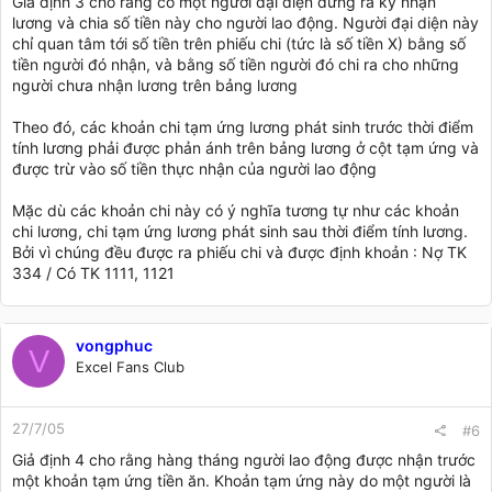
Giả định 3 cho rằng có một người đại diện đứng ra ký nhận
lương và chia số tiền này cho người lao động. Người đại diện này
chỉ quan tâm tới số tiền trên phiếu chi (tức là số tiền X) bằng số
tiền người đó nhận, và bằng số tiền người đó chi ra cho những
người chưa nhận lương trên bảng lương
Theo đó, các khoản chi tạm ứng lương phát sinh trước thời điểm
tính lương phải được phản ánh trên bảng lương ở cột tạm ứng và
được trừ vào số tiền thực nhận của người lao động
Mặc dù các khoản chi này có ý nghĩa tương tự như các khoản
chi lương, chi tạm ứng lương phát sinh sau thời điểm tính lương.
Bởi vì chúng đều được ra phiếu chi và được định khoản : Nợ TK
334 / Có TK 1111, 1121
vongphuc
V
Excel Fans Club
27/7/05
#6
Giả định 4 cho rằng hàng tháng người lao động được nhận trước
một khoản tạm ứng tiền ăn. Khoản tạm ứng này do một người là