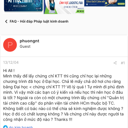
s
i
t
a
r
FAQ - Hỏi đáp Pháp luật kinh doanh
t
e
r
phuongnt
P
Guest
13/12/04
#1
Hi All !
Mình thấy để lấy chứng chỉ KTT thì cũng chỉ học lại những
chương trình đã học ở Đại học. Chả lẽ mấy chả dở hơi cho rằng
bằng Đại học < chứng chỉ KTT ?? Vô lý quá ! Tự mình đi phủ định
mình. Vì vậy mời các bạn có ý kiến và nếu học thì nên học ở đâu
là tốt ? Ngoài ra còn có một chương trình lấy chứng chỉ "Quản trị
tài chính cao cấp" do phân viện tài chính HCm thuộc bộ TC.
Không biết có bác nào có thể chia sẻ kinh nghiệm được không ?
Học ở đó có chất lượng không ? Và chứng chỉ này được người ta
công nhận ở mức độ nào ? Thanks !!!
R
do kim hoanh