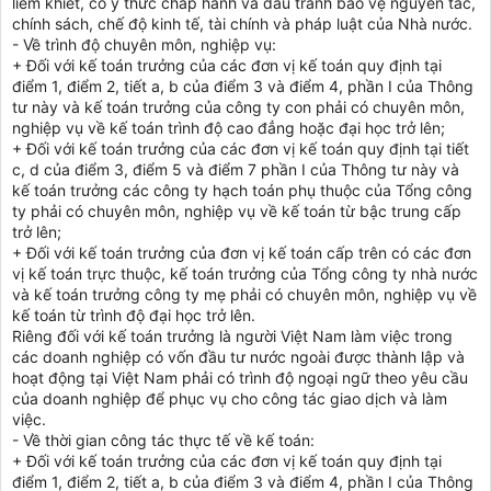
liêm khiết, có ý thức chấp hành và đấu tranh bảo vệ nguyên tắc,
chính sách, chế độ kinh tế, tài chính và pháp luật của Nhà nước.
- Về trình độ chuyên môn, nghiệp vụ:
+ Đối với kế toán trưởng của các đơn vị kế toán quy định tại
điểm 1, điểm 2, tiết a, b của điểm 3 và điểm 4, phần I của Thông
tư này và kế toán trưởng của công ty con phải có chuyên môn,
nghiệp vụ về kế toán trình độ cao đẳng hoặc đại học trở lên;
+ Đối với kế toán trưởng của các đơn vị kế toán quy định tại tiết
c, d của điểm 3, điểm 5 và điểm 7 phần I của Thông tư này và
kế toán trưởng các công ty hạch toán phụ thuộc của Tổng công
ty phải có chuyên môn, nghiệp vụ về kế toán từ bậc trung cấp
trở lên;
+ Đối với kế toán trưởng của đơn vị kế toán cấp trên có các đơn
vị kế toán trực thuộc, kế toán trưởng của Tổng công ty nhà nước
và kế toán trưởng công ty mẹ phải có chuyên môn, nghiệp vụ về
kế toán từ trình độ đại học trở lên.
Riêng đối với kế toán trưởng là người Việt Nam làm việc trong
các doanh nghiệp có vốn đầu tư nước ngoài được thành lập và
hoạt động tại Việt Nam phải có trình độ ngoại ngữ theo yêu cầu
của doanh nghiệp để phục vụ cho công tác giao dịch và làm
việc.
- Về thời gian công tác thực tế về kế toán:
+ Đối với kế toán trưởng của các đơn vị kế toán quy định tại
điểm 1, điểm 2, tiết a, b của điểm 3 và điểm 4, phần I của Thông