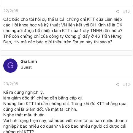
22/2/05
#15
Các bác cho tôi hỏi cụ thể là cái chứng chỉ KTT của Liên hiệp
các Hội khoa học và kỹ thuật VN liên kết với ĐH Kinh tế là OK
cho người được bổ nhiệm làm KTT của 1 cty TNHH rồi chứ ạ?
Thế còn chứng chỉ của công ty Comp gì đấy ở 46 Trần Hưng
Đạo, HN mà các bác giới thiệu trên Forum này thì sao ạ?
Gia Linh
G
Guest
23/2/05
#16
Kể ra cũng nghịch lý.
làm giám đốc thì chẳng cần bằng cấp gì.
Nhưng làm KTT thì cần chứng chỉ. Trong khi đó KTT chẳng qua
cũng chỉ là Giám đốc về mặt tài chính.
Nghe thật mâu thuẫn.
Với tình trạng hiện nay, cả nước việt nam ta có bao nhiêu doanh
nghiệp? bao nhiêu cơ quan? và có bao nhiêu người có được cái
chứng chỉ KTT?