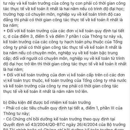
tư này và kế toán trưởng của công ty con phải có thời gian công
tác thực tế về kế toán ít nhất là hai năm nếu có trình độ đại học;
trường hợp có chuyên môn, nghiệp vụ về kế toán trình độ cao
đẳng thì phải có thời gian công tác thực tế về kế toán ít nhất là
ba năm;
+ Đối với kế toán trưởng của các đơn vị kế toán quy định tại tiết
c, d của điểm 3, điểm 5 và điểm 7 phần I của Thông tư này và,
kế toán trưởng của các công ty hạch toán phụ thuộc của Tổng
công ty phải có thời gian công tác thực tế về kế toán ít nhất là
ba năm nếu có chuyên môn, nghiệp vụ về kế toán bậc trung
cấp; đối với người có chuyên môn, nghiệp vụ về kế toán từ trình
độ đại học trở lên thì thời gian công tác thực tế về kế toán ít nhất
là hai năm;
+ Đối với kế toán trưởng của đơn vị kế toán cấp trên có các đơn
vị kế toán trực thuộc, kế toán trưởng của Tổng công ty nhà nước
và kế toán trưởng của công ty mẹ phải có thời gian công tác
thực tế về kế toán ít nhất là năm năm trở lên.
b) Điều kiện để được bổ nhiệm kế toán trưởng
- Phải có các tiêu chuẩn quy định tại tiết a, điểm 1, phần III của
Thông tư này;
- Có Chứng chỉ bồi dưỡng kế toán trưởng theo quy định tại
Quyết định số 43/2004/QĐ-BTC ngày 26/4/2004 của Bộ trưởng
Bộ Tài chính hoặc có Chứng chỉ bồi dưỡng kế toán trưởng được