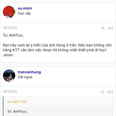
vu minh
Cao cấp
16/12/04
#11
To: AnhTruc,
Bạn hãy xem lại ý kiến của anh Hùng ở trên. Nếu bạn không cần
bằng KTT vẫn làm việc được thì không nhất thiết phải đi học!
:atom:
tranvanhung
Gãi ngứa
16/12/04
#12
vu minh nói:
To: AnhTruc,