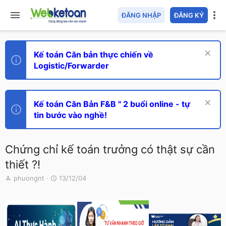
ĐĂNG NHẬP
ĐĂNG KÝ
Kế toán Căn bản thực chiến về
Logistic/Forwarder
Kế toán Căn Bản F&B " 2 buổi online - tự
tin bước vào nghề!
Chứng chỉ kế toán trưởng có thật sự cần
thiết ?!
T
N
phuongnt
13/12/04
h
g
r
à
e
y
a
g
d
ử