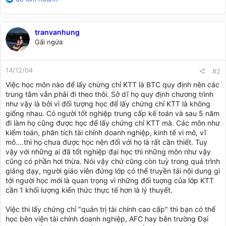
e
a
c
tranvanhung
t
Gãi ngứa
i
o
n
14/12/04
s
#2
:
Việc học môn nào để lấy chứng chỉ KTT là BTC quy định nên các
trung tâm vẫn phải đi theo thôi. Sở dĩ họ quy định chương trình
như vậy là bởi vì đối tượng học để lấy chứng chỉ KTT là không
giống nhau. Có người tốt nghiệp trung cấp kế toán và sau 5 năm
đi làm họ cũng được học để lấy chứng chỉ KTT mà. Các môn như
kiểm toán, phân tích tài chính doanh nghiệp, kinh tế vi mô, vĩ
mô....thì họ chưa được học nên đối với họ là rất cần thiết. Tuy
vậy với những ai đã tốt nghiệp đại học thì những môn như vậy
cũng có phần hơi thừa. Nói vậy chứ cũng còn tuỳ trong quá trình
giảng dạy, người giáo viên đứng lớp có thể truyền tải nội dung gì
tới người học mới là quan trọng vì những đối tuợng của lớp KTT
cần 1 khối lượng kiến thức thực tế hơn là lý thuyết.
Việc thi lấy chứng chỉ "quản trị tài chính cao cấp" thì bạn có thể
học bên viện tài chính doanh nghiệp, AFC hay bên trường Đại