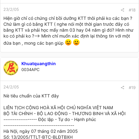
23/2/05
#18
Hiện giờ chỉ có chứng chỉ bồi dưỡng KTT thôi phải ko các bạn ?
Chứ làm gì có bằng KTT ( nghe nói một thời gian trước đây có
bằng KTT và phải học mấy năm 03 hay 04 năm gì đó? Hình như
ko có phải ko ?--> Mình chỉ muốn xác định lại thông tin với một
đứa bạn , mong các bạn giúp
Khuatquangthin
0034APC
24/2/05
#19
Nè tiêu chuẩn của KTT đây
LIÊN TỊCH CỘNG HOÀ XÃ HỘI CHỦ NGHĨA VIỆT NAM
BỘ TÀI CHÍNH - BỘ LAO ĐỘNG - THƯƠNG BINH VÀ XÃ HỘI
------------------ Độc lập - Tự do - Hạnh phúc
--------------------------------------
Hà Nội, ngày 07 tháng 02 năm 2005
Số: 13/2005/TTLT-BTC-BLĐTBXH