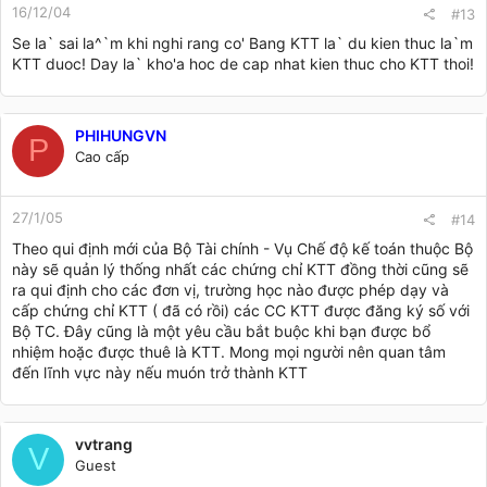
16/12/04
#13
Se la` sai la^`m khi nghi rang co' Bang KTT la` du kien thuc la`m
KTT duoc! Day la` kho'a hoc de cap nhat kien thuc cho KTT thoi!
PHIHUNGVN
P
Cao cấp
27/1/05
#14
Theo qui định mới của Bộ Tài chính - Vụ Chế độ kế toán thuộc Bộ
này sẽ quản lý thống nhất các chứng chỉ KTT đồng thời cũng sẽ
ra qui định cho các đơn vị, trường học nào được phép dạy và
cấp chứng chỉ KTT ( đã có rồi) các CC KTT được đăng ký số với
Bộ TC. Đây cũng là một yêu cầu bắt buộc khi bạn được bổ
nhiệm hoặc được thuê là KTT. Mong mọi người nên quan tâm
đến lĩnh vực này nếu muón trở thành KTT
vvtrang
V
Guest