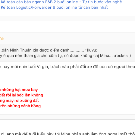
 Kế toán căn bản ngành F&B 2 buổi online - Tự tin bước vào nghề
 Kế toán Logistic/Forwarder 6 buổi online từ căn bản nhất
ói:
..dân Ninh Thuận xin được điểm danh............ :1luvu:
y ế quá nên tham gia cho xôm tụ, có được không chị Mina... :rocker: )
ôm này mới nhìn tuổi Virgin, trách nào phải đổi xe để còn có người th
à những hạt mưa bay
ất rồi lại bốc lên không
ng may rơi xuống đất
 trên những cánh hồng
 ơi, anh mà để tuổi kiểu này thì Mina nhận anh làm ông ngọai mất thôi