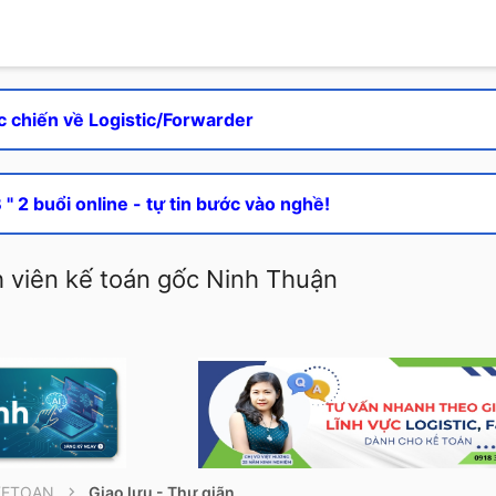
c chiến về Logistic/Forwarder
" 2 buổi online - tự tin bước vào nghề!
 viên kế toán gốc Ninh Thuận
KETOAN
Giao lưu - Thư giãn