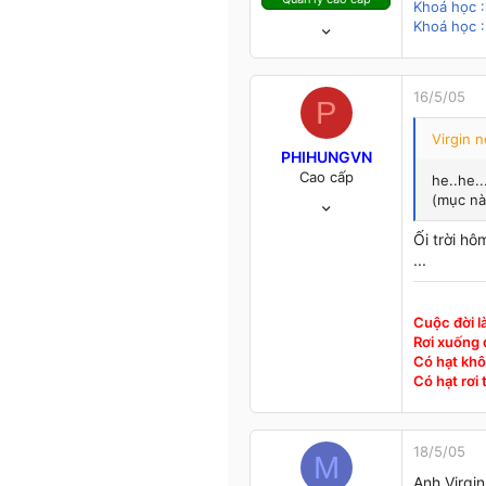
Khoá học :
12/11/03
Khoá học :
4,102
412
83
16/5/05
P
48
Virgin n
Ninh Thuận
PHIHUNGVN
Cao cấp
he..he..
4/1/05
(mục nà
1,393
Ối trời h
12
...
38
52
HANOI
Cuộc đời l
Rơi xuống đ
Có hạt khô
Có hạt rơi
18/5/05
M
Anh Virgin