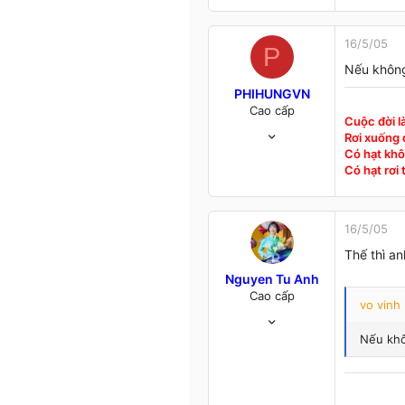
4,102
412
83
16/5/05
P
48
Nếu không
Ninh Thuận
PHIHUNGVN
Cao cấp
Cuộc đời l
4/1/05
Rơi xuống đ
1,393
Có hạt khô
12
Có hạt rơi
38
52
HANOI
16/5/05
Thế thì an
Nguyen Tu Anh
Cao cấp
vo vinh
23/2/05
5,608
Nếu khô
24
38
Hà Nội - TP. HCM