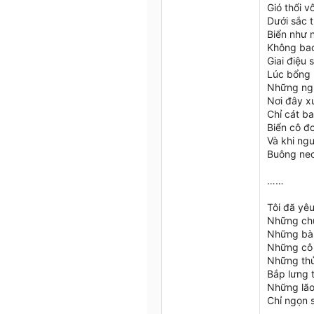
Gió thổi v
Dưới sắc t
Biển như 
Không bao
Giai điệu
Lúc bổng 
Những ngư
Nơi đây xư
Chỉ cát ba
Biển cô đ
Và khi ngư
Buông neo
……
Tôi đã yê
Những chú
Những bà 
Những cô 
Những thủ
Bắp lưng t
Những lão
Chỉ ngọn 