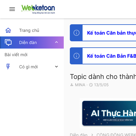
Trang chủ
Kế toán Căn bản thự
Diễn đàn
Bài viết mới
Kế toán Căn Bản F&B 
Có gì mới
Topic dành cho thành
Bài viết mới
T
N
MINA
13/5/05
h
g
Hoạt động mới nhất
r
à
e
y
a
g
d
ử
s
i
t
a
r
Diễn đàn
CỘNG ĐỒNG WEB