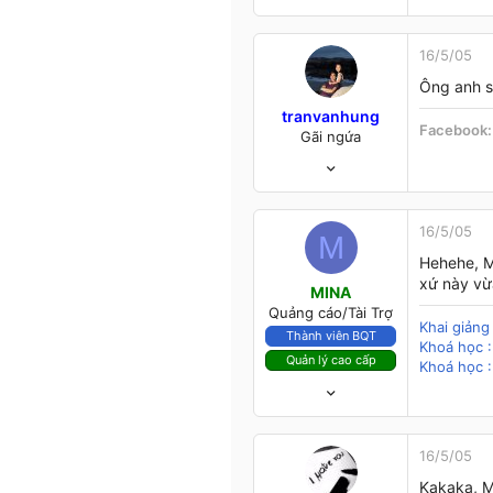
16/5/05
Ông anh sao
tranvanhung
Facebook
Gãi ngứa
20/2/04
2,975
12
38
16/5/05
M
23
Hehehe, M
Biên Hoà - Đồng Nai
xứ này vừ
MINA
Quảng cáo/Tài Trợ
Khai giản
Thành viên BQT
Khoá học :
Quản lý cao cấp
Khoá học :
12/11/03
4,102
412
83
16/5/05
48
Kakaka, Mi