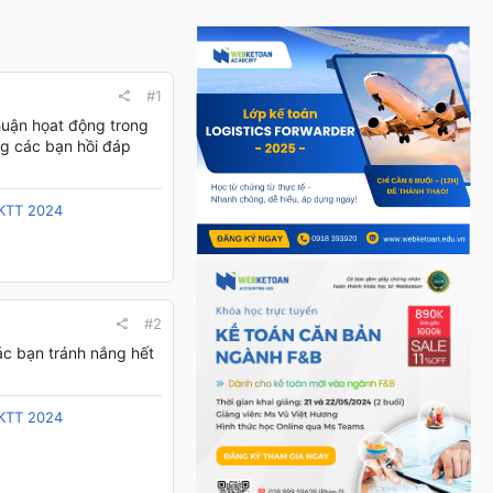
#1
huận họat động trong
ng các bạn hồi đáp
/KTT 2024
#2
ác bạn tránh nắng hết
/KTT 2024