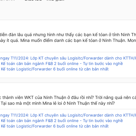
diễn đàn lâu quá nhưng hình như thấy các bạn kế tóan ở tỉnh Ninh T
này ít quá. Mina muốn điểm danh các bạn kế tóan ở Ninh Thuận. Mo
g ngay T11/2024: Lớp KT chuyên sâu Logisitc/Forwarder dành cho KTTH
 Kế toán căn bản ngành F&B 2 buổi online - Tự tin bước vào nghề
 Kế toán Logistic/Forwarder 6 buổi online từ căn bản nhất
c thành viên WKT của Ninh Thuận ở đâu rồi nhỉ? Trời nắng quá nên c
 Tại sao mà một mình Mina lẻ loi ở Ninh Thuận thế này nhỉ?
g ngay T11/2024: Lớp KT chuyên sâu Logisitc/Forwarder dành cho KTTH
 Kế toán căn bản ngành F&B 2 buổi online - Tự tin bước vào nghề
 Kế toán Logistic/Forwarder 6 buổi online từ căn bản nhất