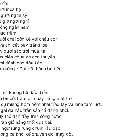
ô hồi
rời mùa hạ
người nghệ sỹ
 giờ ngơi nghỉ
 sóng ngàn năm
lúc trầm
ời chài còn kể với cháu con
a chỉ cát bay trắng lóa
y dưới sắc trời mùa hạ
ơn biển chưa có con thuyền
ời đánh các đầu tiên.
 xuống - Cát đã thành bờ bến.
u mà không hề dấu diếm
 bé cởi trần tóc cháy nắng mặt trời.
cụ miệng bỏm bẻm nhai trầu tay vá lành tấm lưới.
gái da nâu trên sân cá đang phơi.
y thủ dạn dầy trên sóng nước
rần gió nắng thổi qua vai.
 ngư rung rung chùm râu bạc
sóng xa khơi kể chuyện đổi thay đời.