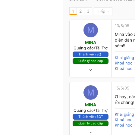
t
e
1
2
3
Tiếp
r
13/5/05
M
Mina vào 
diễn đàn 
MINA
sớm!!!
Quảng cáo/Tài Trợ
Thành viên BQT
Khai giản
Quản lý cao cấp
Khoá học :
12/11/03
Khoá học :
4,102
412
83
15/5/05
M
48
Ơ hay, cá
Ninh Thuận
rồi chăng!
MINA
Quảng cáo/Tài Trợ
Khai giản
Thành viên BQT
Khoá học :
Quản lý cao cấp
Khoá học :
12/11/03