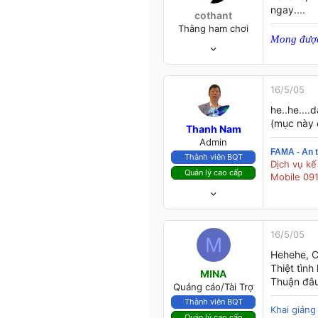
Ninh Thuận
ngay....
cothant
Thằng ham chơi
Mong được
29/9/04
875
18
18
16/5/05
HCMC
he..he....
(mục này ế
Thanh Nam
Admin
FAMA - An t
Thành viên BQT
Dịch vụ kế
Quản lý cao cấp
Mobile 09
24/4/03
3,315
1,125
113
16/5/05
M
HCM
Hehehe, C
www.famaconsulting.vn
Thiệt tìn
MINA
Thuận đâu
Quảng cáo/Tài Trợ
Thành viên BQT
Khai giản
Quản lý cao cấp