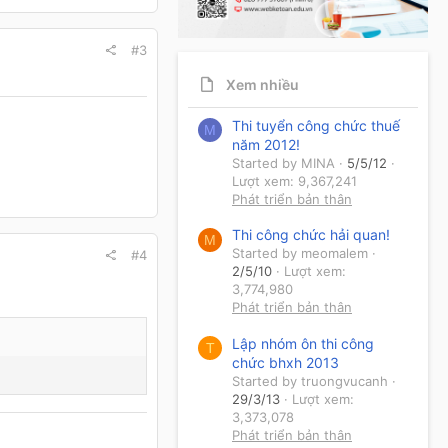
#3
Xem nhiều
Thi tuyển công chức thuế
M
năm 2012!
Started by MINA
5/5/12
Lượt xem: 9,367,241
Phát triển bản thân
Thi công chức hải quan!
M
Started by meomalem
#4
2/5/10
Lượt xem:
3,774,980
Phát triển bản thân
Lập nhóm ôn thi công
T
chức bhxh 2013
Started by truongvucanh
29/3/13
Lượt xem:
3,373,078
Phát triển bản thân