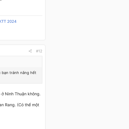
/KTT 2024
#12
c bạn tránh nắng hết
ó ở Ninh Thuận không.
an Rang. (Có thể một