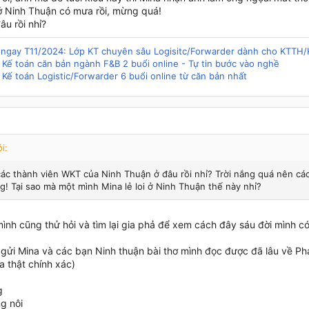
 Ninh Thuận có mưa rồi, mừng quá!
u rồi nhỉ?
g ngay T11/2024: Lớp KT chuyên sâu Logisitc/Forwarder dành cho KTTH
 Kế toán căn bản ngành F&B 2 buổi online - Tự tin bước vào nghề
 Kế toán Logistic/Forwarder 6 buổi online từ căn bản nhất
i:
các thành viên WKT của Ninh Thuận ở đâu rồi nhỉ? Trời nắng quá nên cá
ng! Tại sao mà một mình Mina lẻ loi ở Ninh Thuận thế này nhỉ?
mình cũng thử hỏi và tìm lại gia phả để xem cách đây sáu đời mình c
gửi Mina và các bạn Ninh thuận bài thơ mình đọc được đã lâu về Ph
a thật chính xác)
g
g nôi