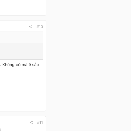
#10
eo. Không có mà ê sắc
#11
.