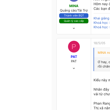
Hôm nay ở
MINA
Các bạn đâ
Quảng cáo/Tài Trợ
Thành viên BQT
Khai giản
Quản lý cao cấp
Khoá học :
12/11/03
Khoá học :
4,102
412
83
18/5/05
P
48
MINA nó
Ninh Thuận
PAT
PAT
Ơ hay, 
10/12/04
rồi chă
287
1
Kiểu này 
18
64
Nhân đây 
Ho chi Minh city
vài từ chư
Phan Ran
Thị xã nắn