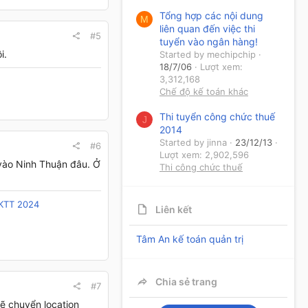
Tổng hợp các nội dung
M
liên quan đến việc thi
#5
tuyển vào ngân hàng!
i.
Started by mechipchip
18/7/06
Lượt xem:
3,312,168
Chế độ kế toán khác
Thi tuyển công chức thuế
J
2014
Started by jinna
23/12/13
#6
Lượt xem: 2,902,596
ào Ninh Thuận đâu. Ở
Thi công chức thuế
/KTT 2024
Liên kết
Tâm An kế toán quản trị
Chia sẻ trang
#7
sẽ chuyển location