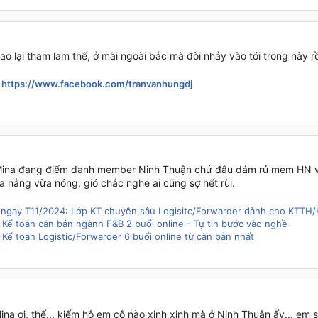
 lại tham lam thế, ở mãi ngoài bắc mà đòi nhảy vào tới trong này rồ
:
https://www.facebook.com/tranvanhungdj
ina đang điểm danh member Ninh Thuận chứ đâu dám rủ mem HN v
a nắng vừa nóng, gió chắc nghe ai cũng sợ hết rùi.
g ngay T11/2024: Lớp KT chuyên sâu Logisitc/Forwarder dành cho KTTH
 Kế toán căn bản ngành F&B 2 buổi online - Tự tin bước vào nghề
 Kế toán Logistic/Forwarder 6 buổi online từ căn bản nhất
na ơi, thế... kiếm hộ em cô nào xinh xinh mà ở Ninh Thuận ấy... em 