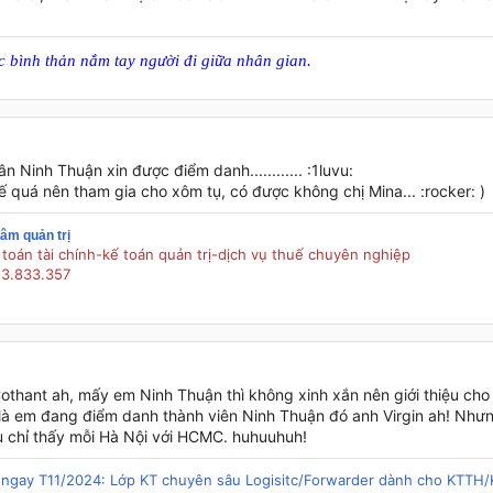
 bình thản nắm tay người đi giữa nhân gian.
dân Ninh Thuận xin được điểm danh............ :1luvu:
 quá nên tham gia cho xôm tụ, có được không chị Mina... :rocker: )
âm quản trị
 toán tài chính-kế toán quản trị-dịch vụ thuế chuyên nghiệp
13.833.357
othant ah, mấy em Ninh Thuận thì không xinh xắn nên giới thiệu ch
h là em đang điểm danh thành viên Ninh Thuận đó anh Virgin ah! Như
 chỉ thấy mỗi Hà Nội với HCMC. huhuuhuh!
g ngay T11/2024: Lớp KT chuyên sâu Logisitc/Forwarder dành cho KTTH