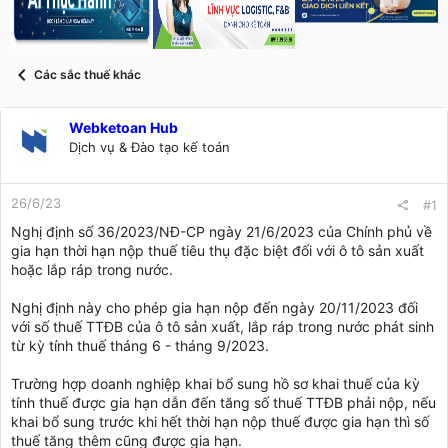
s
i
t
a
r
Các sắc thuế khác
t
e
r
Webketoan Hub
Dịch vụ & Đào tạo kế toán
26/6/23
#1
Nghị định số 36/2023/NĐ-CP ngày 21/6/2023 của Chính phủ về
gia hạn thời hạn nộp thuế tiêu thụ đặc biệt đối với ô tô sản xuất
hoặc lắp ráp trong nước.
Nghị định này cho phép gia hạn nộp đến ngày 20/11/2023 đối
với số thuế TTĐB của ô tô sản xuất, lắp ráp trong nước phát sinh
từ kỳ tính thuế tháng 6 - tháng 9/2023.
Trường hợp doanh nghiệp khai bổ sung hồ sơ khai thuế của kỳ
tính thuế được gia hạn dẫn đến tăng số thuế TTĐB phải nộp, nếu
khai bổ sung trước khi hết thời hạn nộp thuế được gia hạn thì số
thuế tăng thêm cũng được gia hạn.