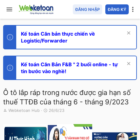
ĐĂNG NHẬP
ĐĂNG KÝ
Kế toán Căn bản thực chiến về
Logistic/Forwarder
Kế toán Căn Bản F&B " 2 buổi online - tự
tin bước vào nghề!
Ô tô lắp ráp trong nước được gia hạn số
thuế TTĐB của tháng 6 - tháng 9/2023
T
N
Webketoan Hub
26/6/23
h
g
r
à
e
y
a
g
d
ử