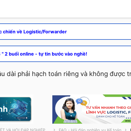
c chiến về Logistic/Forwarder
" 2 buổi online - tự tin bước vào nghề!
u dài phải hạch toán riêng và không được t
THÔNG TIN CẦN BIẾT VÀ HỎI ĐÁP NGHIỆP VỤ
FAQ - Hỏi đáp nghiệp vụ Kế toán