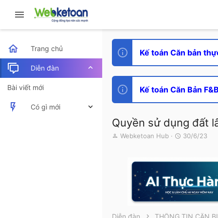
Trang chủ
Kế toán Căn bản thự
Diễn đàn
Bài viết mới
Kế toán Căn Bản F&B 
Có gì mới
Quyền sử dụng đất lâ
Bài viết mới
T
N
Webketoan Hub
30/6/23
h
g
Hoạt động mới nhất
r
à
e
y
a
g
d
ử
s
i
t
a
r
Diễn đàn