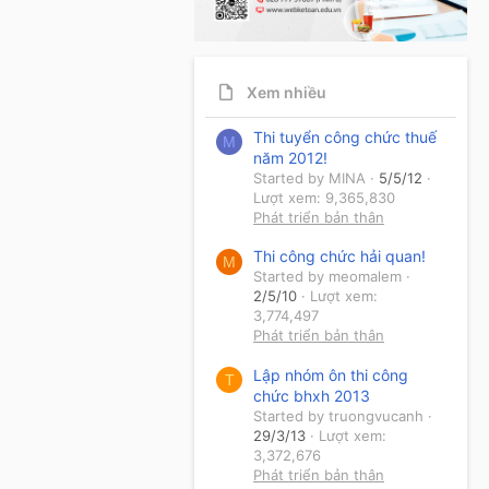
Xem nhiều
Thi tuyển công chức thuế
M
năm 2012!
Started by MINA
5/5/12
Lượt xem: 9,365,830
Phát triển bản thân
Thi công chức hải quan!
M
Started by meomalem
2/5/10
Lượt xem:
3,774,497
Phát triển bản thân
Lập nhóm ôn thi công
T
chức bhxh 2013
Started by truongvucanh
29/3/13
Lượt xem:
3,372,676
Phát triển bản thân