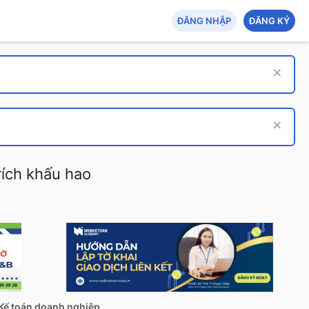
ĐĂNG NHẬP
ĐĂNG KÝ
rích khấu hao
Kế toán doanh nghiệp