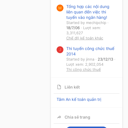
Tổng hợp các nội dung
M
liên quan đến việc thi
tuyển vào ngân hàng!
Started by mechipchip
18/7/06
Lượt xem:
3,311,627
Chế độ kế toán khác
Thi tuyển công chức thuế
J
2014
Started by jinna
23/12/13
Lượt xem: 2,902,054
Thi công chức thuế
Liên kết
Tâm An kế toán quản trị
Chia sẻ trang