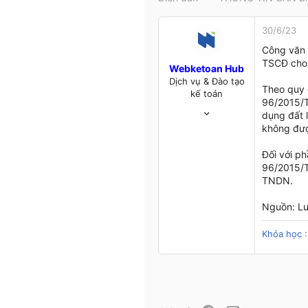
t
e
30/6/23
r
Công văn 
TSCĐ cho 
Webketoan Hub
Dịch vụ & Đào tạo
Theo quy 
kế toán
96/2015/T
13/2/21
dụng đất l
965
không đượ
127
43
Đối với ph
96/2015/TT
webketoan.com.vn
TNDN.
Nguồn: Lu
Khóa học :