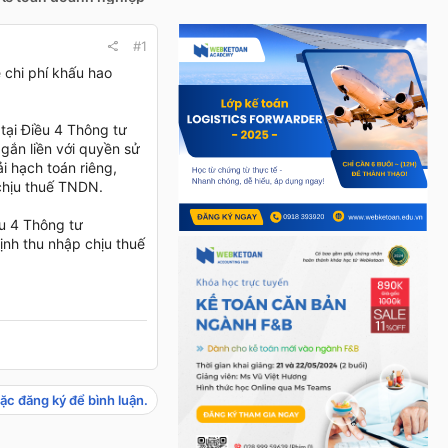
#1
chi phí khấu hao
tại Điều 4 Thông tư
ắn liền với quyền sử
i hạch toán riêng,
 chịu thuế TNDN.
ều 4 Thông tư
ịnh thu nhập chịu thuế
ặc đăng ký để bình luận.