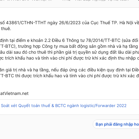
số 43861/CTHN-TTHT ngày 26/6/2023 của Cục Thuế TP. Hà Nội về 
thuê.
định tại điểm e khoản 2.2 Điều 6 Thông tư 78/2014/TT-BTC (sửa đổi 
T-BTC), trường hợp Công ty mua bất động sản gồm nhà và hạ tầng g
âu dài sau đó cho thuê thì phần giá trị quyền sử dụng đất lâu dài phả
c trích khấu hao và tính vào chi phí được trừ khi xác định thu nhập
ần giá trị nhà và hạ tầng, nếu đáp ứng các điều kiện quy định tại Đi
-BTC thì được trích khấu hao và tính vào chi phí được trừ khi xác đ
atVietnam.net
 Soát xét Quyết toán thuế & BCTC ngành logistic/Forwarder 2022
Bạn phải đăng nhập ho