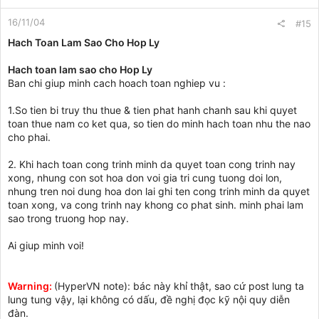
16/11/04
#15
Hach Toan Lam Sao Cho Hop Ly
Hach toan lam sao cho Hop Ly
Ban chi giup minh cach hoach toan nghiep vu :
1.So tien bi truy thu thue & tien phat hanh chanh sau khi quyet
toan thue nam co ket qua, so tien do minh hach toan nhu the nao
cho phai.
2. Khi hach toan cong trinh minh da quyet toan cong trinh nay
xong, nhung con sot hoa don voi gia tri cung tuong doi lon,
nhung tren noi dung hoa don lai ghi ten cong trinh minh da quyet
toan xong, va cong trinh nay khong co phat sinh. minh phai lam
sao trong truong hop nay.
Ai giup minh voi!
Warning:
(HyperVN note): bác này khỉ thật, sao cứ post lung ta
lung tung vậy, lại không có dấu, đề nghị đọc kỹ nội quy diễn
đàn.