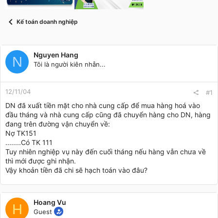
t
a
r
Kế toán doanh nghiệp
t
e
r
Nguyen Hang
N
Tôi là người kiên nhẫn...
12/11/04
#1
DN đã xuất tiền mặt cho nhà cung cấp để mua hàng hoá vào
đầu tháng và nhà cung cấp cũng đã chuyển hàng cho DN, hàng
đang trên đường vận chuyển về:
Nợ TK151
........Có TK 111
Tuy nhiên nghiệp vụ này đến cuối tháng nếu hàng vẫn chưa về
thì mới được ghi nhận.
Vậy khoản tiền đã chi sẽ hạch toán vào đâu?
Hoang Vu
H
Guest