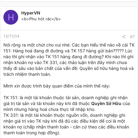
HyperVN
H
<b>Phu hót rác</b>
13/11/04
#7
Nói rộng ra một chút cho vui nhé: Các bạn hiểu thế nào về cái TK
151: Hàng hoá đang đi đường và TK 157 hàng gửi bán????? Lúc
nào thì ghi nhận vào TK 151 hàng đang đi đường? Khi nào thì ghi
nhận khoản nợ vào TK 331, các thảo luận trên đây mình chưa
thấy đi sâu vào bản chất của vấn đề: Quyền sở hữu hàng hoá và
trách nhiệm thanh toán.
Mình xin được trình bày quan điểm của mình thế này:
TK 151: là một tài khoản thuộc tài sản, doanh nghiệp ghi nhận
giá trị tài sản và tài khoản này khi đã thuộc
Quyền Sở Hữu
của
mình nhưng hàng hoá chưa thực tế nhập kho.
TK 331: là một tài khoản thuộc nguồn vốn, doanh nghiệp ghi
nhận giá trị vào TK này khi đã đủ các điều kiện để coi là một
khoản nợ (chấp nhận thanh toán - căn cứ theo các điều khoản
thanh toán trong hợp đồng).