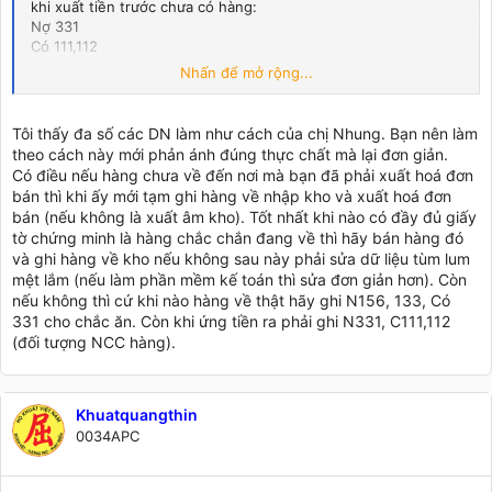
khi xuất tiền trước chưa có hàng:
Nợ 331
Có 111,112
Khi hàng về nhập kho
Nhấn để mở rộng...
Nợ 156
Nợ 133
Có 331
Tôi thấy đa số các DN làm như cách của chị Nhung. Bạn nên làm
theo cách này mới phản ánh đúng thực chất mà lại đơn giản.
Nếu cuối tháng (Cuối năm)hàng vẫn chưa về mà có hóa đơn tài
Có điều nếu hàng chưa về đến nơi mà bạn đã phải xuất hoá đơn
chính trước, đơn vị em lại khóa sổ theo từng tháng( hoặc là
bán thì khi ấy mới tạm ghi hàng về nhập kho và xuất hoá đơn
tháng cuối cùng của năm) thì khi đó em mới tạm đưa vào tài
bán (nếu không là xuất âm kho). Tốt nhất khi nào có đầy đủ giấy
khoản 151. Còn nếu không nhất thiết phải như vậy thì đừng
tờ chứng minh là hàng chắc chắn đang về thì hãy bán hàng đó
tạm treo vào đó lam gì
và ghi hàng về kho nếu không sau này phải sửa dữ liệu tùm lum
mệt lắm (nếu làm phần mềm kế toán thì sửa đơn giản hơn). Còn
nếu không thì cứ khi nào hàng về thật hãy ghi N156, 133, Có
331 cho chắc ăn. Còn khi ứng tiền ra phải ghi N331, C111,112
(đối tượng NCC hàng).
Khuatquangthin
0034APC