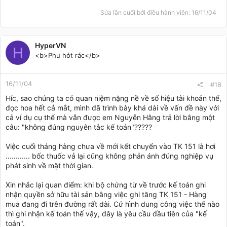
Sửa lần cuối bởi điều hành viên:
16/11/04
HyperVN
H
<b>Phu hót rác</b>
16/11/04
#16
Híc, sao chúng ta có quan niệm nặng nề về số hiệu tài khoản thế,
đọc hoa hết cả mắt, mình đã trình bày khá dài về vấn đề này với
cả ví dụ cụ thể mà vẫn được em Nguyễn Hằng trả lời bằng một
câu: "không đúng nguyên tắc kế toán"?????
Việc cuối tháng hàng chưa về mới kết chuyển vào TK 151 là hơi
............ bốc thuốc vả lại cũng không phản ánh đúng nghiệp vụ
phát sinh về mặt thời gian.
Xin nhắc lại quan điểm: khi bộ chứng từ về trước kế toán ghi
nhận quyền sở hữu tài sản bằng việc ghi tăng TK 151 - Hàng
mua đang đi trên đường rất dài. Cứ hình dung công việc thế nào
thì ghi nhận kế toán thế vậy, đây là yêu cầu đầu tiên của "kế
toán".