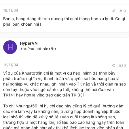
16/11/04
#19
Ban a, hang dang di tren duong thi cuoi thang ban xu ly di. Co gi
phai ban khoan nhi !
HyperVN
H
<b>Phu hót rác</b>
16/11/04
#20
Ví dụ của Khuatqthin chỉ là một ví dụ hẹp, mình đã trình bày
phần trước: nghĩa vụ thanh toán và quyền sở hữu hàng hoá là
hai nghiệp vụ khác nhau, ghi nhận vào TK nào và thời gian ra sao
còn tuỳ thuộc vào ngữ cảnh cụ thể, không thể nói đưa vào
TK141 hay hơn là việc treo gác trên TK 331.
To chị Nhungpt59: hi hi, chị dạo này cũng lý cố quá, hướng dẫn
các em làm vậy là không nên, trường hợp doanh nghiệp thuộc
loại nhỏ thì vấn đề xử lý số liệu vào cuối tháng là không sao,
trường hợp là một hãng lớn, số liệu báo cáo hàng ngày trên toàn
quốc mà phản ánh như vậy thì khá lệch lạc trong việc phản ánh