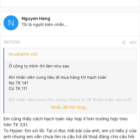
Nguyen Hang
N
Tôi là người kiên nhẫn...
16/11/04
#17
khuatqthin nói:
Ở công ty mình thì làm như sau
Khi nhân viên cung tiêu đi mua hàng thì hạch toán
Nợ TK 141
Có TK 111
Khi nhân viên cung tiêu mang chứng từ về thanh toán vào cuối
tháng
Nhấn để mở rộng...
1. Hàng chưa về đến kho:
Nợ TK 151
Em cũng thấy cách hạch toán này hợp lí hơn trường hợp treo
Nợ TK 133
trên TK 331.
Có TK 141
To Hyper: Em xin lỗi. Tại vì đọc mãi bài của anh, em có hiểu ý của
Sang tháng sau khi hàng về thì
anh nhưng em vẫn chưa tìm ra câu trả lời thoả đáng cho câu hỏi
Nợ TK 156