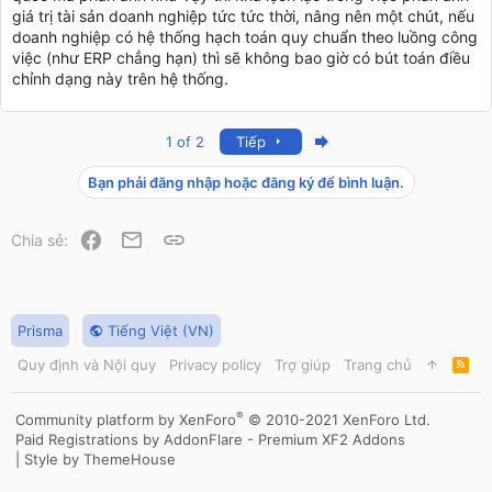
giá trị tài sản doanh nghiệp tức tức thời, nâng nên một chút, nếu
doanh nghiệp có hệ thống hạch toán quy chuẩn theo luồng công
việc (như ERP chẳng hạn) thì sẽ không bao giờ có bút toán điều
chỉnh dạng này trên hệ thống.
Last
1 of 2
Tiếp
Bạn phải đăng nhập hoặc đăng ký để bình luận.
Facebook
Email
Link
Chia sẻ:
Prisma
Tiếng Việt (VN)
Quy định và Nội quy
Privacy policy
Trợ giúp
Trang chủ
R
S
S
®
Community platform by XenForo
© 2010-2021 XenForo Ltd.
Paid Registrations by
AddonFlare - Premium XF2 Addons
|
Style by ThemeHouse