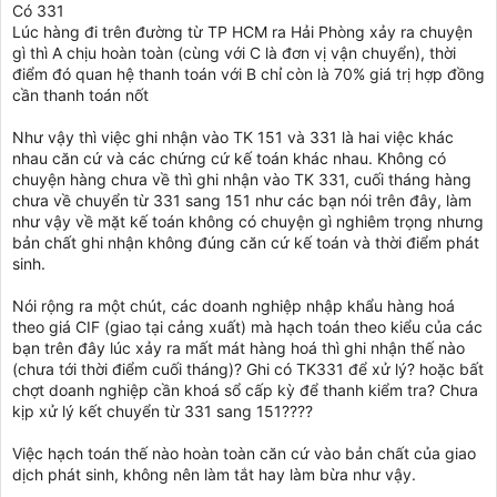
Có 331
Lúc hàng đi trên đường từ TP HCM ra Hải Phòng xảy ra chuyện
gì thì A chịu hoàn toàn (cùng với C là đơn vị vận chuyển), thời
điểm đó quan hệ thanh toán với B chỉ còn là 70% giá trị hợp đồng
cần thanh toán nốt
Như vậy thì việc ghi nhận vào TK 151 và 331 là hai việc khác
nhau căn cứ và các chứng cứ kế toán khác nhau. Không có
chuyện hàng chưa về thì ghi nhận vào TK 331, cuối tháng hàng
chưa về chuyển từ 331 sang 151 như các bạn nói trên đây, làm
như vậy về mặt kế toán không có chuyện gì nghiêm trọng nhưng
bản chất ghi nhận không đúng căn cứ kế toán và thời điểm phát
sinh.
Nói rộng ra một chút, các doanh nghiệp nhập khẩu hàng hoá
theo giá CIF (giao tại cảng xuất) mà hạch toán theo kiểu của các
bạn trên đây lúc xảy ra mất mát hàng hoá thì ghi nhận thế nào
(chưa tới thời điểm cuối tháng)? Ghi có TK331 để xử lý? hoặc bất
chợt doanh nghiệp cần khoá sổ cấp kỳ để thanh kiểm tra? Chưa
kịp xử lý kết chuyển từ 331 sang 151????
Việc hạch toán thế nào hoàn toàn căn cứ vào bản chất của giao
dịch phát sinh, không nên làm tắt hay làm bừa như vậy.