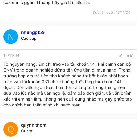
của em :biggrin: Nhưng bây giờ thì hiểu rùi.
Có TK 151
Sửa lần cuối:
16/11/04
Thế là xong rồi
nhungpt59
N
Cao cấp
16/11/04
#18
To nguyen hang: Em chỉ treo vào tài khoản 141 khi chính cán bộ
CNV trong doanh nghiệp đứng tên ứng tiền đi mua hàng. Trong
trường hợp em trả tiền cho khách hàng thì bắt buộc phải hạch
toán vào tài khoản 331 chứ kbhông thể dùng tài khoản 141
đựợc. Còn việc hạch toán hóa đơn chứng từ trong tháng nên
đưa vào lúc nào mà vẫn hợp lệ, đảm bảo đơn giản, và vẫn chính
xác thì em nên làm. Không nên quá cứng nhắc mà gây phức tạp
cho chính bản thân mình khi hạch toán.
quynh thom
Q
Guest