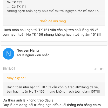
Nợ TK 133
.....Có TK 111
Nhưng hạch toán ngay như thế thì trái nguyên tắc kế toán???
To chị Nhung: Em có thể làm như thế này được không ạ?
Nhấn để mở rộng...
Khi xuất tiền mặt cho nhân viên đi mua hàng (chẳng hạn mua ở
SG), coi như đó là khoản tạm ứng:
Hạch toán nhu bạn thì TK 151 vẫn còn bị treo ah?Hàng đã về,
Nợ TK 141 (A)
bạn hạch toán Nợ TK 156 nhung không hạch toán giảm 151?!!!
.....Có TK 111
Đến cuối tháng hàng chưa về nhưng có đầy đủ HĐMH, chứng
từ thì tiến hành thanh toán tạm ứng:
Nợ TK 151
Nguyen Hang
N
Nợ TK 133
Tôi là người kiên nhẫn...
.....Có TK 141
Còn nếu hàng về:
Nợ TK 156
15/11/04
#10
Nợ TK 133
.....Có TK 141
ruby_sky nói:
Hạch toán nhu bạn thì TK 151 vẫn còn bị treo ah?Hàng đã về,
bạn hạch toán Nợ TK 156 nhung không hạch toán giảm 151?!!!
Dạ thưa anh là không treo đâu ạ.
Đây là em đang nói trường hợp đến cuối tháng nếu hàng chưa