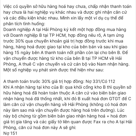
Việc có quyền sở hữu hàng hoá hay chưa, chấp nhận thanh toán
hay chưa là hai nghiệp vụ khác nhau và được ghi nhận căn cứ
và các điều kiện khác nhau. Mình xin lấy một ví dụ cụ thể để
phân tích tình huống:
Doanh nghiệp A tại Hải Phòng ký kết một hợp đồng mua hàng
với Doanh nghiệp B tại TP HCM, hợp đồng nêu rõ, A tạm ứng
trước 30% qua chuyển khoản giá trị hợp đồng trước khi mua
hàng, hàng hoá được giao tại kho của bên bán và sau khi giao
hàng 15 ngày bên A thanh toán nốt phần còn lại cho bên B. Để
vận chuyển được hàng từ kho của bên B tại TP HCM về Hải
Phòng, A thuê C vận chuyển và cử cán bộ vào Nam nhận hàng.
Một số nghiệp vụ phát sinh được thể hiện như sau:
A thanh toán trước 30% giá trị hợp đồng: Nợ 331/Có 112
Khi A nhận hàng tại kho của B: qua khỏi cổng kho B thì quyền sở
hữu hàng hoá đã hoàn toàn thuộc A căn cứ vào biên bản giao
nhận hàng hoá đã thống nhất, khi đó B xuất hoá đơn GTGT để C
làm căn cứ vận chuyển hàng về Hải Phòng (không có hoá đơn
này làm sao mà vận chuyển được hàng hoá trên đường). Lúc
này bộ chứng từ gồm biên bản giao nhận hàng hoá + hoá đơn
giá trị gia tăng và các giấy tờ liên quan được Fax ra cho A tại Hải
Phòng, căn cứ hoá đơn này A sẽ ghi:
Nợ 151