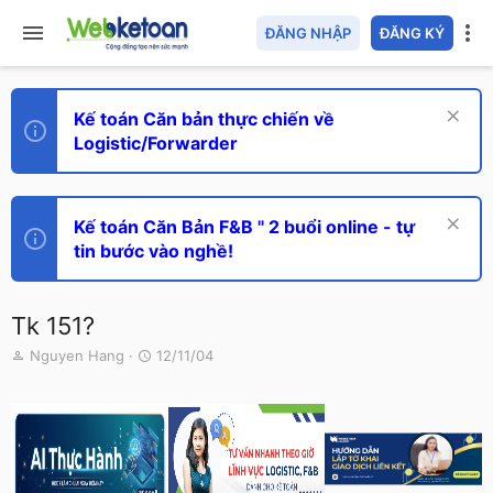
ĐĂNG NHẬP
ĐĂNG KÝ
Kế toán Căn bản thực chiến về
Logistic/Forwarder
Kế toán Căn Bản F&B " 2 buổi online - tự
tin bước vào nghề!
Tk 151?
T
N
Nguyen Hang
12/11/04
h
g
r
à
e
y
a
g
d
ử
s
i