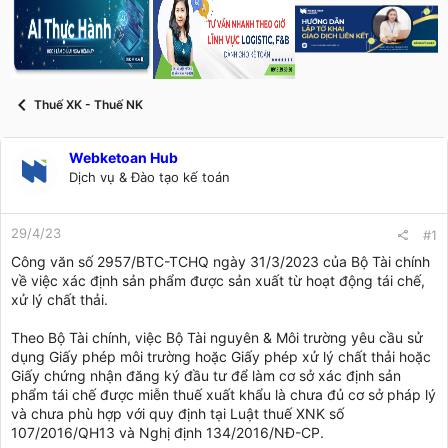
a
g
d
ử
s
i
t
a
r
Thuế XK - Thuế NK
t
e
r
Webketoan Hub
Dịch vụ & Đào tạo kế toán
29/4/23
#1
Công văn số 2957/BTC-TCHQ ngày 31/3/2023 của Bộ Tài chính
về việc xác định sản phẩm được sản xuất từ hoạt động tái chế,
xử lý chất thải.
Theo Bộ Tài chính, việc Bộ Tài nguyên & Môi trường yêu cầu sử
dụng Giấy phép môi trường hoặc Giấy phép xử lý chất thải hoặc
Giấy chứng nhận đăng ký đầu tư để làm cơ sở xác định sản
phẩm tái chế được miễn thuế xuất khẩu là chưa đủ cơ sở pháp lý
và chưa phù hợp với quy định tại Luật thuế XNK số
107/2016/QH13 và Nghị định 134/2016/NĐ-CP.