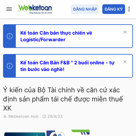
ĐĂNG NHẬP
ĐĂNG KÝ
Kế toán Căn bản thực chiến về
Logistic/Forwarder
Kế toán Căn Bản F&B " 2 buổi online - tự
tin bước vào nghề!
Ý kiến của Bộ Tài chính về căn cứ xác
định sản phẩm tái chế được miễn thuế
XK
T
N
Webketoan Hub
29/4/23
h
g
r
à
e
y