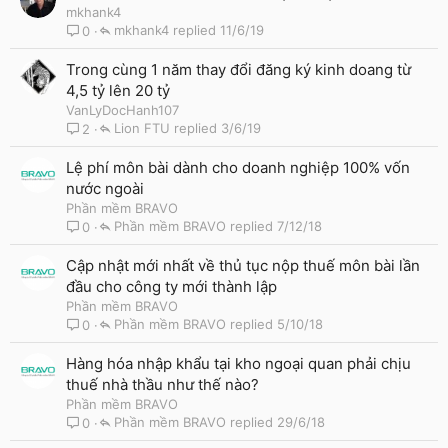
mkhank4
mkhank4
11/6/19
0
Trong cùng 1 năm thay đổi đăng ký kinh doang từ
4,5 tỷ lên 20 tỷ
VanLyDocHanh107
Lion FTU
3/6/19
2
Lệ phí môn bài dành cho doanh nghiệp 100% vốn
nước ngoài
Phần mềm BRAVO
Phần mềm BRAVO
7/12/18
0
Cập nhật mới nhất về thủ tục nộp thuế môn bài lần
đầu cho công ty mới thành lập
Phần mềm BRAVO
Phần mềm BRAVO
5/10/18
0
Hàng hóa nhập khẩu tại kho ngoại quan phải chịu
thuế nhà thầu như thế nào?
Phần mềm BRAVO
Phần mềm BRAVO
29/6/18
0