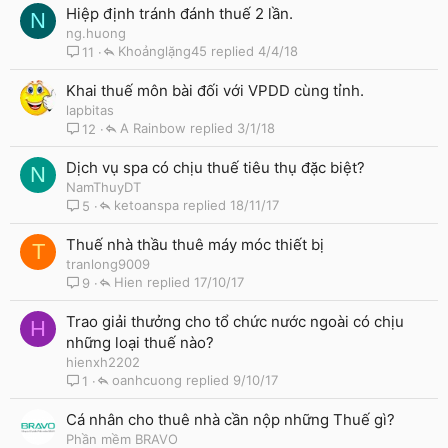
Hiệp định tránh đánh thuế 2 lần.
N
ng.huong
Khoảnglặng45
4/4/18
11
Khai thuế môn bài đối với VPDD cùng tỉnh.
lapbitas
A Rainbow
3/1/18
12
Dịch vụ spa có chịu thuế tiêu thụ đặc biệt?
N
NamThuyDT
ketoanspa
18/11/17
5
Thuế nhà thầu thuê máy móc thiết bị
T
tranlong9009
Hien
17/10/17
9
Trao giải thưởng cho tổ chức nước ngoài có chịu
H
những loại thuế nào?
hienxh2202
oanhcuong
9/10/17
1
Cá nhân cho thuê nhà cần nộp những Thuế gì?
Phần mềm BRAVO