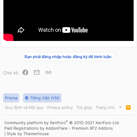
Bạn phải đăng nhập hoặc đăng ký để bình luận.
Facebook
Email
Link
Chia sẻ:
Prisma
Tiếng Việt (VN)
Quy định và Nội quy
Privacy policy
Trợ giúp
Trang chủ
R
S
S
®
Community platform by XenForo
© 2010-2021 XenForo Ltd.
Paid Registrations by
AddonFlare - Premium XF2 Addons
|
Style by ThemeHouse