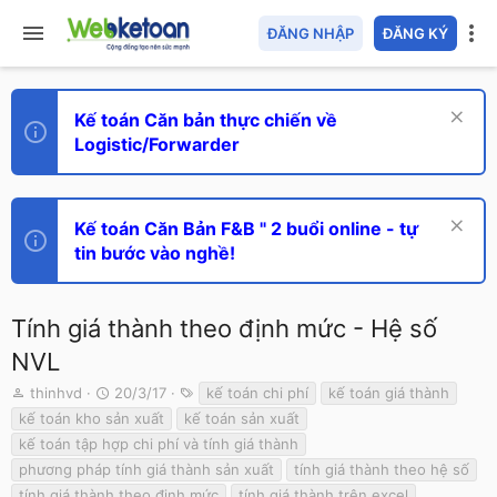
ĐĂNG NHẬP
ĐĂNG KÝ
Kế toán Căn bản thực chiến về
Logistic/Forwarder
Kế toán Căn Bản F&B " 2 buổi online - tự
tin bước vào nghề!
Tính giá thành theo định mức - Hệ số
NVL
T
N
T
thinhvd
20/3/17
kế toán chi phí
kế toán giá thành
h
g
ừ
kế toán kho sản xuất
kế toán sản xuất
r
à
k
kế toán tập hợp chi phí và tính giá thành
e
y
h
phương pháp tính giá thành sản xuất
tính giá thành theo hệ số
a
g
ó
d
ử
a
tính giá thành theo định mức
tính giá thành trên excel