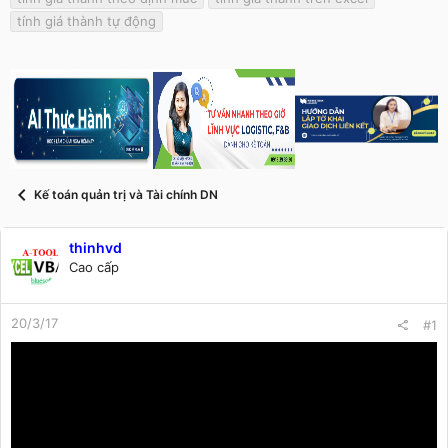
s
i
tính giá thành tự động
t
a
r
t
e
r
Kế toán quản trị và Tài chính DN
thinhvd
Cao cấp
20/3/17
#1